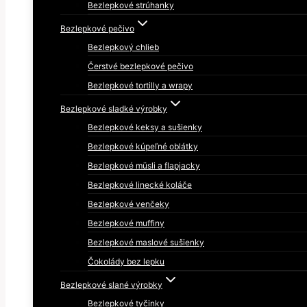
Bezlepkové strúhanky
Bezlepkové pečivo
Bezlepkový chlieb
Čerstvé bezlepkové pečivo
Bezlepkové tortilly a wrapy
Bezlepkové sladké výrobky
Bezlepkové keksy a sušienky
Bezlepkové kúpeľné oblátky
Bezlepkové müsli a flapjacky
Bezlepkové linecké koláče
Bezlepkové venčeky
Bezlepkové muffiny
Bezlepkové maslové sušienky
Čokolády bez lepku
Bezlepkové slané výrobky
Bezlepkové tyčinky