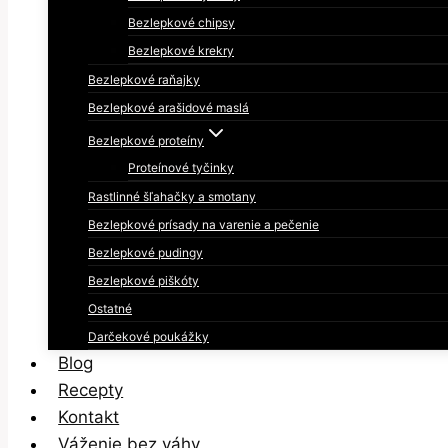
Bezlepkové chipsy
Bezlepkové krekry
Bezlepkové raňajky
Bezlepkové arašidové maslá
Bezlepkové proteíny
Proteínové tyčinky
Rastlinné šľahačky a smotany
Bezlepkové prísady na varenie a pečenie
Bezlepkové pudingy
Bezlepkové piškóty
Ostatné
Darčekové poukážky
Blog
Recepty
Kontakt
Váženie bez váhy