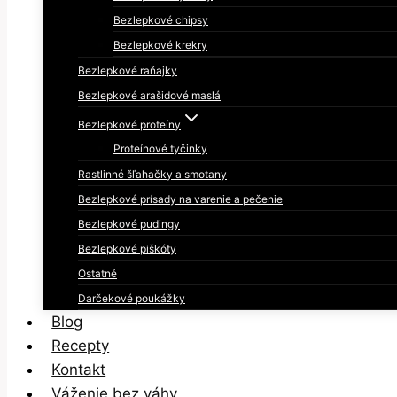
Bezlepkové chipsy
Bezlepkové krekry
Bezlepkové raňajky
Bezlepkové arašidové maslá
Bezlepkové proteíny
Proteínové tyčinky
Rastlinné šľahačky a smotany
Bezlepkové prísady na varenie a pečenie
Bezlepkové pudingy
Bezlepkové piškóty
Ostatné
Darčekové poukážky
Blog
Recepty
Kontakt
Váženie bez váhy