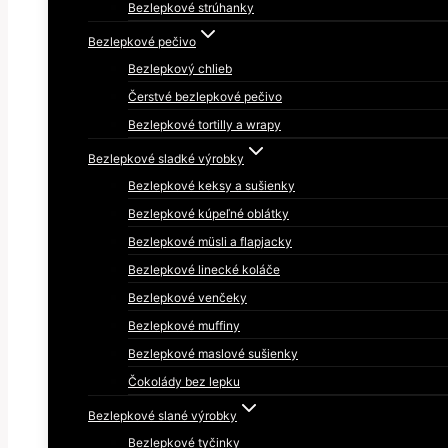
Bezlepkové strúhanky
Bezlepkové pečivo
Bezlepkový chlieb
Čerstvé bezlepkové pečivo
Bezlepkové tortilly a wrapy
Bezlepkové sladké výrobky
Bezlepkové keksy a sušienky
Bezlepkové kúpeľné oblátky
Bezlepkové müsli a flapjacky
Bezlepkové linecké koláče
Bezlepkové venčeky
Bezlepkové muffiny
Bezlepkové maslové sušienky
Čokolády bez lepku
Bezlepkové slané výrobky
Bezlepkové tyčinky