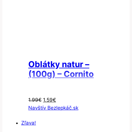
Oblátky natur –
(100g) – Cornito
Pôvodná
Aktuálna
1.99
€
1.59
€
cena
cena
Navštív Bezlepkáč.sk
bola:
je:
Zľava!
1.99€.
1.59€.