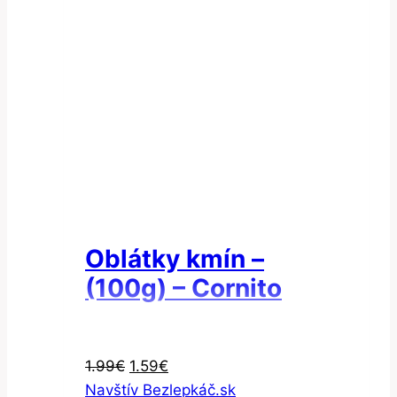
Oblátky kmín –
(100g) – Cornito
Pôvodná
Aktuálna
1.99
€
1.59
€
cena
cena
Navštív Bezlepkáč.sk