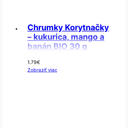
Chrumky Korytnačky
– kukurica, mango a
banán BIO 30 g
1.79
€
Zobraziť viac