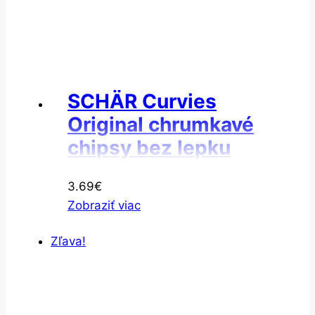
SCHÄR Curvies
Original chrumkavé
chipsy bez lepku
170 g
3.69
€
Zobraziť viac
Zľava!