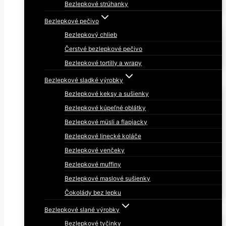
Bezlepkové strúhanky
Bezlepkové pečivo
Bezlepkový chlieb
Čerstvé bezlepkové pečivo
Bezlepkové tortilly a wrapy
Bezlepkové sladké výrobky
Bezlepkové keksy a sušienky
Bezlepkové kúpeľné oblátky
Bezlepkové müsli a flapjacky
Bezlepkové linecké koláče
Bezlepkové venčeky
Bezlepkové muffiny
Bezlepkové maslové sušienky
Čokolády bez lepku
Bezlepkové slané výrobky
Bezlepkové tyčinky