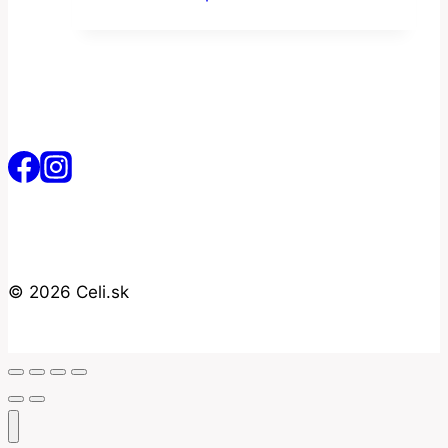
bola:
je:
1.99€.
1.59€.
© 2026 Celi.sk