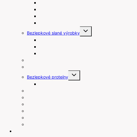
Bezlepkové venčeky
Bezlepkové muffiny
Bezlepkové maslové sušienky
Čokolády bez lepku
Toggle
Bezlepkové slané výrobky
child
menu
Bezlepkové tyčinky
Bezlepkové chipsy
Bezlepkové krekry
Bezlepkové raňajky
Bezlepkové arašidové maslá
Toggle
Bezlepkové proteíny
child
menu
Proteínové tyčinky
Rastlinné šľahačky a smotany
Bezlepkové prísady na varenie a pečenie
Bezlepkové pudingy
Bezlepkové piškóty
Ostatné
Darčekové poukážky
Blog