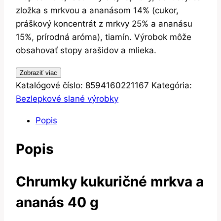
zložka s mrkvou a ananásom 14% (cukor,
práškový koncentrát z mrkvy 25% a ananásu
15%, prírodná aróma), tiamín. Výrobok môže
obsahovať stopy arašidov a mlieka.
Zobraziť viac
Katalógové číslo:
8594160221167
Kategória:
Bezlepkové slané výrobky
Popis
Popis
Chrumky kukuričné mrkva a
ananás 40 g