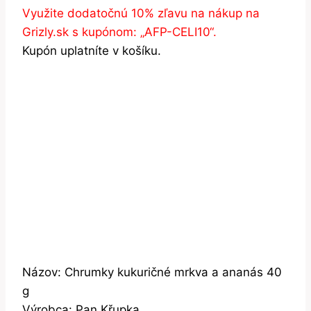
Využite dodatočnú 10% zľavu na nákup na
Grizly.sk s kupónom: „AFP-CELI10“.
Kupón uplatníte v košíku.
Názov: Chrumky kukuričné mrkva a ananás 40
g
Výrobca: Pan Křupka