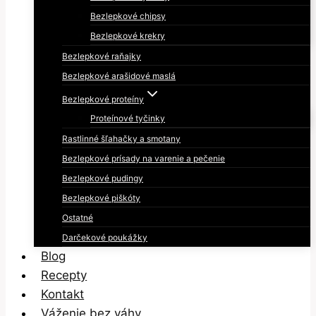
Bezlepkové chipsy
Bezlepkové krekry
Bezlepkové raňajky
Bezlepkové arašidové maslá
Bezlepkové proteíny
Proteínové tyčinky
Rastlinné šľahačky a smotany
Bezlepkové prísady na varenie a pečenie
Bezlepkové pudingy
Bezlepkové piškóty
Ostatné
Darčekové poukážky
Blog
Recepty
Kontakt
Váženie bez váhy