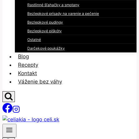
Rastlinné šľahačky a smotany
Bezlepkové prísady na varenie a pečenie
Bezlepkové pudingy
Bezlepkové piškóty
Ostatné
Darčekové poukážky
Blog
Recepty
Kontakt
Váženie bez váhy