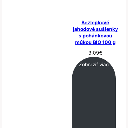
Bezlepkové
jahodové sušienky
s pohánkovou
múkou BIO 100 g
3.09
€
Zobraziť viac