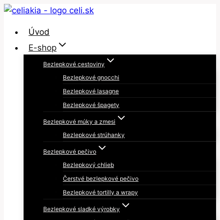
Skip
to
Úvod
content
E-shop
Bezlepkové cestoviny
Bezlepkové gnocchi
Bezlepkové lasagne
Bezlepkové špagety
Bezlepkové múky a zmesi
Bezlepkové strúhanky
Bezlepkové pečivo
Bezlepkový chlieb
Čerstvé bezlepkové pečivo
Bezlepkové tortilly a wrapy
Bezlepkové sladké výrobky