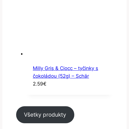
Milly Gris & Ciocc – tyčinky s
čokoládou (52g) – Schär
2.59
€
Všetky produkty