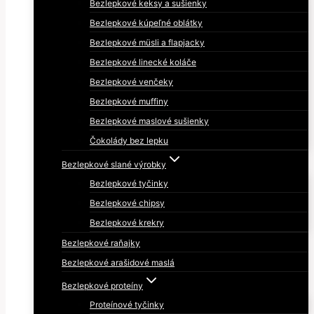
Bezlepkové keksy a sušienky
Bezlepkové kúpeľné oblátky
Bezlepkové müsli a flapjacky
Bezlepkové linecké koláče
Bezlepkové venčeky
Bezlepkové muffiny
Bezlepkové maslové sušienky
Čokolády bez lepku
Bezlepkové slané výrobky
Bezlepkové tyčinky
Bezlepkové chipsy
Bezlepkové krekry
Bezlepkové raňajky
Bezlepkové arašidové maslá
Bezlepkové proteíny
Proteínové tyčinky