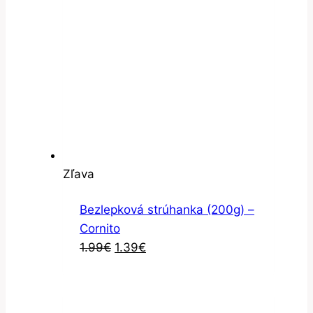
Zľavnený
Zľava
produkt
Bezlepková strúhanka (200g) –
Cornito
Pôvodná
Aktuálna
1.99
€
1.39
€
cena
cena
bola:
je:
1.99€.
1.39€.