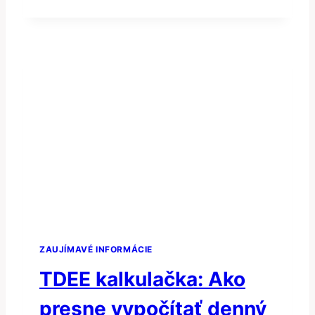
AKO
SI
PRESNE
VYPOČÍTAŤ
BIELKOVINY,
SACHARIDY
A
TUKY
PRE
DOSIAHNUTIE
VÁŠHO
CIEĽA
ZAUJÍMAVÉ INFORMÁCIE
TDEE kalkulačka: Ako
presne vypočítať denný