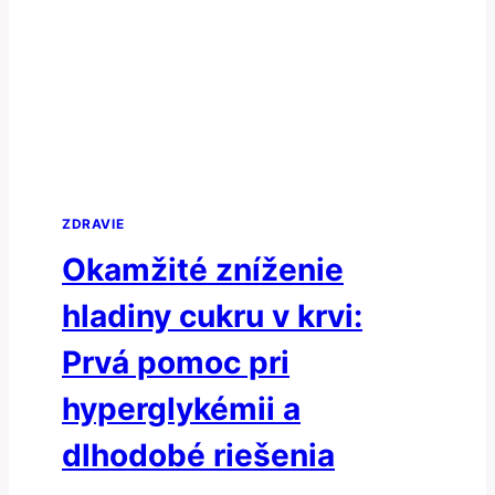
SILOU
PRE
ZDRAVIE
ZDRAVIE
Okamžité zníženie
hladiny cukru v krvi:
Prvá pomoc pri
hyperglykémii a
dlhodobé riešenia