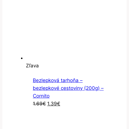
Zľavnený
Zľava
produkt
Bezlepková tarhoňa –
bezlepkové cestoviny (200g) –
Cornito
Pôvodná
Aktuálna
1.69
€
1.39
€
cena
cena
bola:
je:
1.69€.
1.39€.