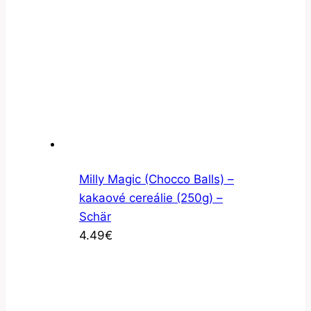
Milly Magic (Chocco Balls) –
kakaové cereálie (250g) –
Schär
4.49
€