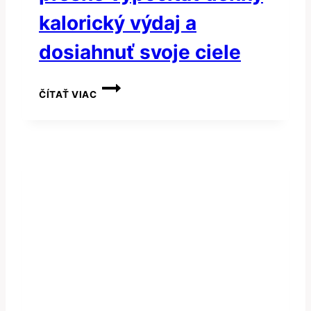
kalorický výdaj a
dosiahnuť svoje ciele
TDEE
ČÍTAŤ VIAC
KALKULAČKA:
AKO
PRESNE
VYPOČÍTAŤ
DENNÝ
KALORICKÝ
VÝDAJ
A
DOSIAHNUŤ
SVOJE
CIELE