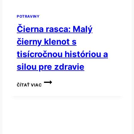
POTRAVINY
Čierna rasca: Malý
čierny klenot s
tisícročnou históriou a
silou pre zdravie
ČIERNA
ČÍTAŤ VIAC
RASCA:
MALÝ
ČIERNY
KLENOT
S
TISÍCROČNOU
HISTÓRIOU
A