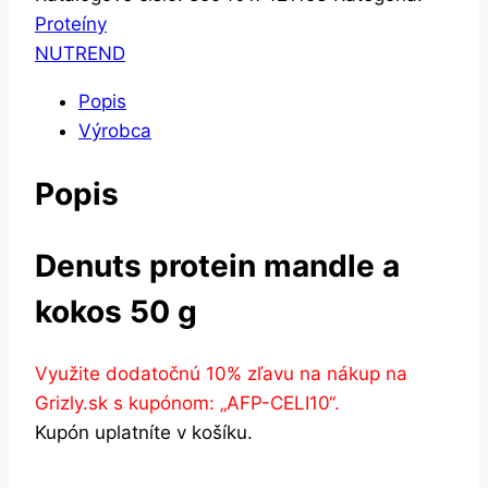
Proteíny
NUTREND
Popis
Výrobca
Popis
Denuts protein mandle a
kokos 50 g
Využite dodatočnú 10% zľavu na nákup na
Grizly.sk s kupónom: „AFP-CELI10“.
Kupón uplatníte v košíku.