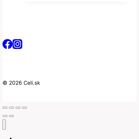
4.15€.
3.45€.
© 2026 Celi.sk
Úvod