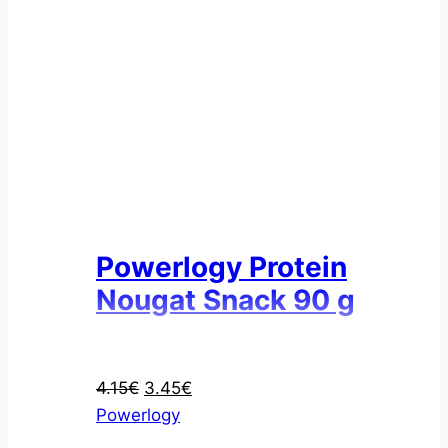
Powerlogy Protein
Nougat Snack 90 g
Pôvodná
Aktuálna
4.15
€
3.45
€
cena
cena
Powerlogy
bola:
je: