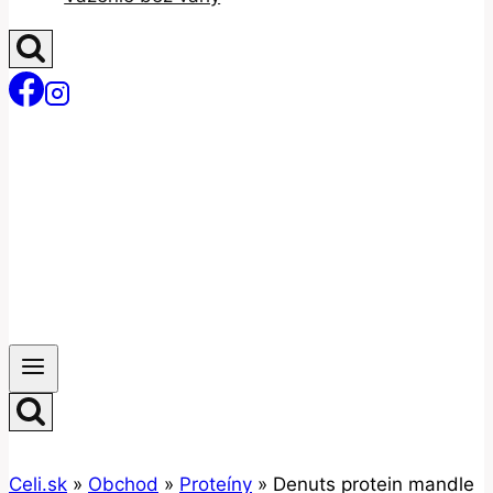
Celi.sk
»
Obchod
»
Proteíny
»
Denuts protein mandle