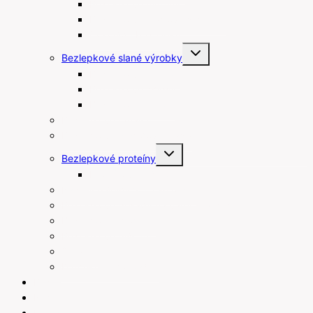
Bezlepkové muffiny
Bezlepkové maslové sušienky
Čokolády bez lepku
Toggle
Bezlepkové slané výrobky
child
menu
Bezlepkové tyčinky
Bezlepkové chipsy
Bezlepkové krekry
Bezlepkové raňajky
Bezlepkové arašidové maslá
Toggle
Bezlepkové proteíny
child
menu
Proteínové tyčinky
Rastlinné šľahačky a smotany
Bezlepkové prísady na varenie a pečenie
Bezlepkové pudingy
Bezlepkové piškóty
Ostatné
Darčekové poukážky
Blog
Recepty
Kontakt