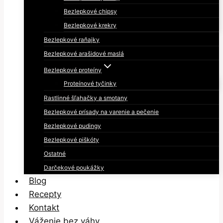
Bezlepkové chipsy
Bezlepkové krekry
Bezlepkové raňajky
Bezlepkové arašidové maslá
Bezlepkové proteíny
Proteínové tyčinky
Rastlinné šľahačky a smotany
Bezlepkové prísady na varenie a pečenie
Bezlepkové pudingy
Bezlepkové piškóty
Ostatné
Darčekové poukážky
Blog
Recepty
Kontakt
Váženie bez váhy