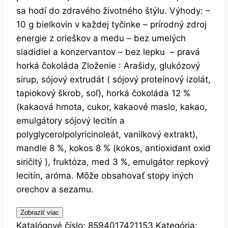
sa hodí do zdravého životného štýlu. Výhody: –
10 g bielkovín v každej tyčinke – prírodný zdroj
energie z orieškov a medu – bez umelých
sladidiel a konzervantov – bez lepku – pravá
horká čokoláda Zloženie : Arašidy, glukózový
sirup, sójový extrudát ( sójový proteínový izolát,
tapiokový škrob, soľ), horká čokoláda 12 %
(kakaová hmota, cukor, kakaové maslo, kakao,
emulgátory sójový lecitín a
polyglycerolpolyricinoleát, vanilkový extrakt),
mandle 8 %, kokos 8 % (kokos, antioxidant oxid
siričitý ), fruktóza, med 3 %, emulgátor repkový
lecitín, aróma. Môže obsahovať stopy iných
orechov a sezamu.
Zobraziť viac
Katalógové číslo:
8594017421153
Kategória: