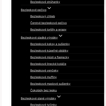
Bezlepkové strúhanky
Bezlepkové pečivo
Bezlepkový chlieb
Čerstvé bezlepkové pečivo
Bezlepkové tortilly a wrapy
Bezlepkové sladké výrobky
Bezlepkové keksy a sušienky
Bezlepkové kúpeľné oblátky
Bezlepkové müsli a flapjacky
Bezlepkové linecké koláče
Bezlepkové venčeky
Bezlepkové muffiny
Bezlepkové maslové sušienky
Čokolády bez lepku
Bezlepkové slané výrobky
Bezlepkové tyčinky