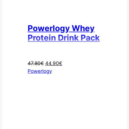
Powerlogy Whey
Protein Drink Pack
Pôvodná
Aktuálna
47.80
€
44.90
€
cena
cena
Powerlogy
bola:
je:
47.80€.
44.90€.