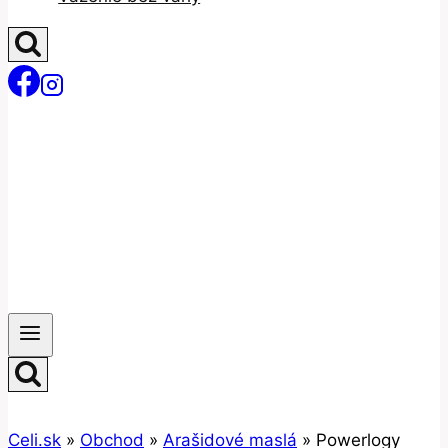
Celi.sk
»
Obchod
»
Arašidové maslá
»
Powerlogy