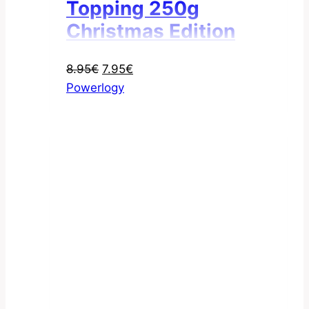
Topping 250g
Christmas Edition
Pôvodná
Aktuálna
8.95
€
7.95
€
cena
cena
Powerlogy
bola:
je:
8.95€.
7.95€.