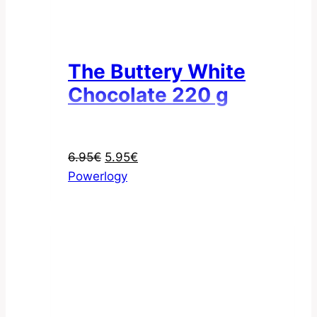
The Buttery White
Chocolate 220 g
Pôvodná
Aktuálna
6.95
€
5.95
€
cena
cena
Powerlogy
bola:
je:
6.95€.
5.95€.