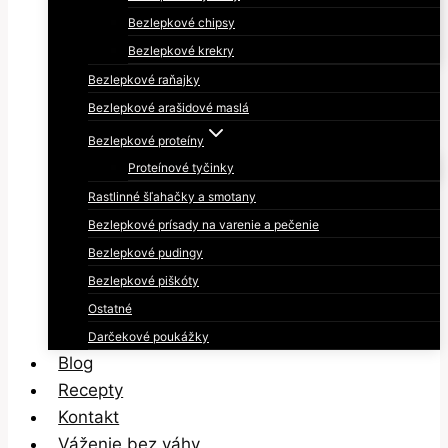
Bezlepkové chipsy
Bezlepkové krekry
Bezlepkové raňajky
Bezlepkové arašidové maslá
Bezlepkové proteíny
Proteínové tyčinky
Rastlinné šľahačky a smotany
Bezlepkové prísady na varenie a pečenie
Bezlepkové pudingy
Bezlepkové piškóty
Ostatné
Darčekové poukážky
Blog
Recepty
Kontakt
Váženie bez váhy