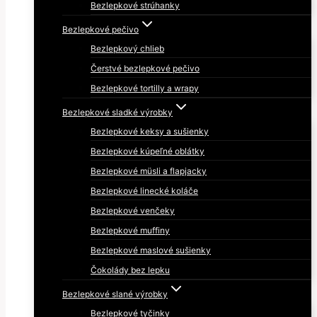
Bezlepkové strúhanky
Bezlepkové pečivo
Bezlepkový chlieb
Čerstvé bezlepkové pečivo
Bezlepkové tortilly a wrapy
Bezlepkové sladké výrobky
Bezlepkové keksy a sušienky
Bezlepkové kúpeľné oblátky
Bezlepkové müsli a flapjacky
Bezlepkové linecké koláče
Bezlepkové venčeky
Bezlepkové muffiny
Bezlepkové maslové sušienky
Čokolády bez lepku
Bezlepkové slané výrobky
Bezlepkové tyčinky