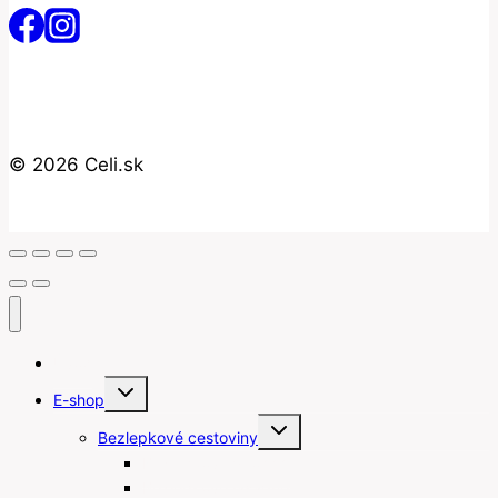
© 2026 Celi.sk
Úvod
Toggle
E-shop
child
menu
Toggle
Bezlepkové cestoviny
child
menu
Bezlepkové gnocchi
Bezlepkové lasagne