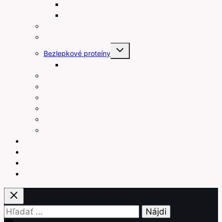
Bezlepkové chipsy
Bezlepkové krekry
Bezlepkové raňajky
Bezlepkové arašidové maslá
Toggle
Bezlepkové proteíny
child
menu
Proteínové tyčinky
Rastlinné šľahačky a smotany
Bezlepkové prísady na varenie a pečenie
Bezlepkové pudingy
Bezlepkové piškóty
Ostatné
Darčekové poukážky
Blog
Recepty
Kontakt
Váženie bez váhy
Hľadať: