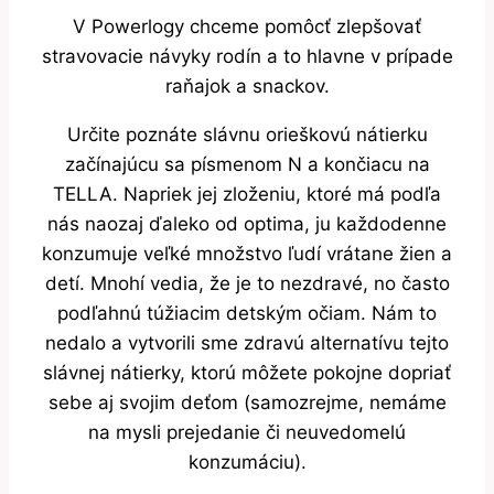
V Powerlogy chceme pomôcť zlepšovať
stravovacie návyky rodín a to hlavne v prípade
raňajok a snackov.
Určite poznáte slávnu orieškovú nátierku
začínajúcu sa písmenom N a končiacu na
TELLA. Napriek jej zloženiu, ktoré má podľa
nás naozaj ďaleko od optima, ju každodenne
konzumuje veľké množstvo ľudí vrátane žien a
detí. Mnohí vedia, že je to nezdravé, no často
podľahnú túžiacim detským očiam. Nám to
nedalo a vytvorili sme zdravú alternatívu tejto
slávnej nátierky, ktorú môžete pokojne dopriať
sebe aj svojim deťom (samozrejme, nemáme
na mysli prejedanie či neuvedomelú
konzumáciu).