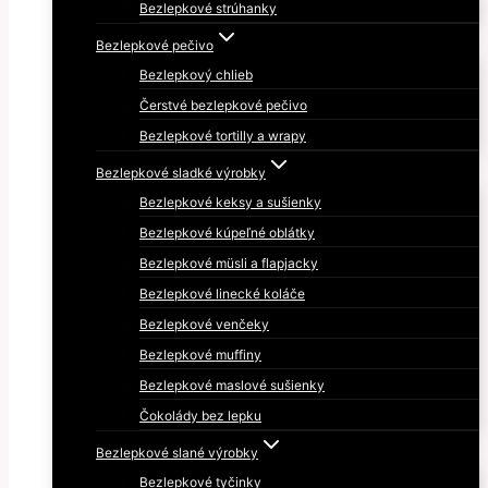
Bezlepkové strúhanky
Bezlepkové pečivo
Bezlepkový chlieb
Čerstvé bezlepkové pečivo
Bezlepkové tortilly a wrapy
Bezlepkové sladké výrobky
Bezlepkové keksy a sušienky
Bezlepkové kúpeľné oblátky
Bezlepkové müsli a flapjacky
Bezlepkové linecké koláče
Bezlepkové venčeky
Bezlepkové muffiny
Bezlepkové maslové sušienky
Čokolády bez lepku
Bezlepkové slané výrobky
Bezlepkové tyčinky