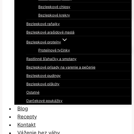
Bezlepkové chipsy
Bezlepkové krekry
Bezlepkové raňajky
Bezlepkové arašidové maslá
Bezlepkové proteíny
Proteínové tyčinky
Rastlinné šľahačky a smotany
Bezlepkové prísady na varenie a pečenie
Bezlepkové pudingy
Bezlepkové piškóty
Ostatné
Darčekové poukážky
Blog
Recepty
Kontakt
Váženie bez váhy