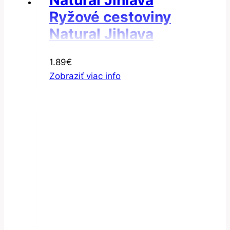
Ryžové cestoviny
Natural Jihlava
Cestoviny ryžové
1.89
€
kolienka
Zobraziť viac info
bezgluténové 300g