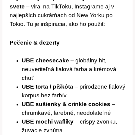
svete
– viral na TikToku, Instagrame aj v
najlepších cukrárňach od New Yorku po
Tokio. Tu je inšpirácia, ako ho použiť:
Pečenie & dezerty
UBE cheesecake
– globálny hit,
neuveriteľná fialová farba a krémová
chuť
UBE torta / piškóta
– prirodzene fialový
korpus bez farbív
UBE sušienky & crinkle cookies
–
chrumkavé, farebné, neodolateľné
UBE mochi waflíky
– crispy zvonku,
žuvacie zvnútra