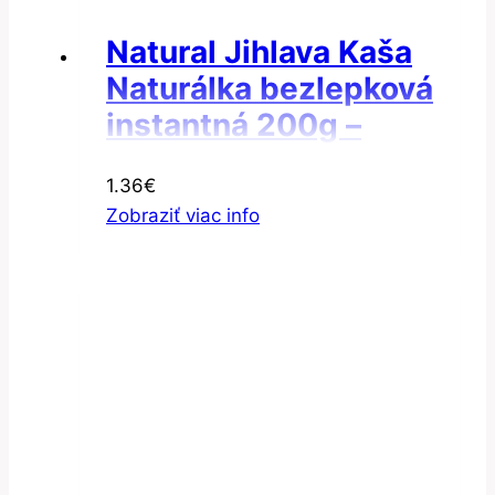
Natural Jihlava Kaša
Naturálka bezlepková
instantná 200g –
Pšenová instantná
1.36
€
kaša
Zobraziť viac info