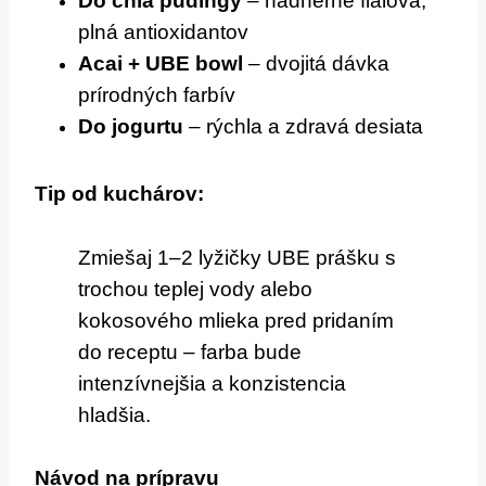
Do chia pudingy
– nádherne fialová,
plná antioxidantov
Acai + UBE bowl
– dvojitá dávka
prírodných farbív
Do jogurtu
– rýchla a zdravá desiata
Tip od kuchárov:
Zmiešaj 1–2 lyžičky UBE prášku s
trochou teplej vody alebo
kokosového mlieka pred pridaním
do receptu – farba bude
intenzívnejšia a konzistencia
hladšia.
Návod na prípravu