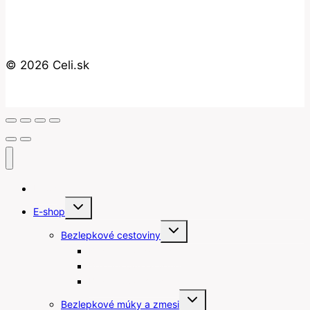
© 2026 Celi.sk
Úvod
Toggle
E-shop
child
menu
Toggle
Bezlepkové cestoviny
child
menu
Bezlepkové gnocchi
Bezlepkové lasagne
Bezlepkové špagety
Toggle
Bezlepkové múky a zmesi
child