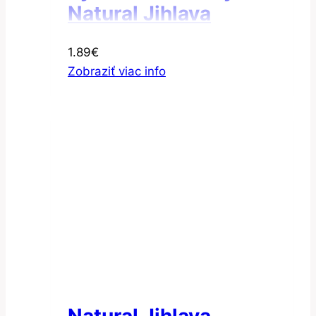
Natural Jihlava
Cestoviny ryžové
1.89
€
špirály bezgluténové
Zobraziť viac info
300g
Natural Jihlava