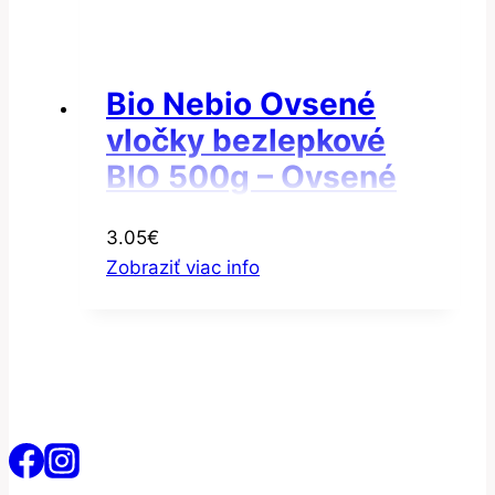
Bio Nebio Ovsené
vločky bezlepkové
BIO 500g – Ovsené
vločky veľké
3.05
€
Zobraziť viac info