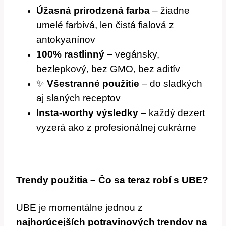
Úžasná prirodzená farba
– žiadne
umelé farbivá, len čistá fialová z
antokyanínov
100% rastlinný
– vegánsky,
bezlepkový, bez GMO, bez aditív
✨
Všestranné použitie
– do sladkých
aj slaných receptov
Insta-worthy výsledky
– každý dezert
vyzerá ako z profesionálnej cukrárne
Trendy použitia – Čo sa teraz robí s UBE?
UBE je momentálne jednou z
najhorúcejších potravinových trendov na