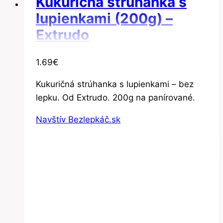
Kukuričná strúhanka s
lupienkami (200g) –
Extrudo
1.69
€
Kukuričná strúhanka s lupienkami – bez
lepku. Od Extrudo. 200g na panírované.
Navštív Bezlepkáč.sk