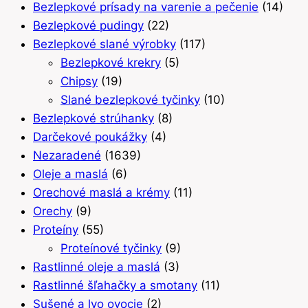
Bezlepkové prísady na varenie a pečenie
(14)
Bezlepkové pudingy
(22)
Bezlepkové slané výrobky
(117)
Bezlepkové krekry
(5)
Chipsy
(19)
Slané bezlepkové tyčinky
(10)
Bezlepkové strúhanky
(8)
Darčekové poukážky
(4)
Nezaradené
(1639)
Oleje a maslá
(6)
Orechové maslá a krémy
(11)
Orechy
(9)
Proteíny
(55)
Proteínové tyčinky
(9)
Rastlinné oleje a maslá
(3)
Rastlinné šľahačky a smotany
(11)
Sušené a lyo ovocie
(2)