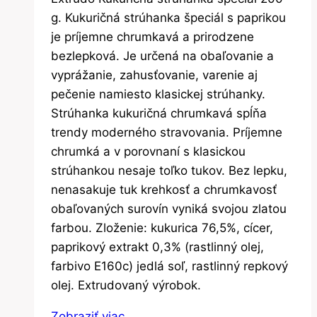
g. Kukuričná strúhanka špeciál s paprikou
je príjemne chrumkavá a prirodzene
bezlepková. Je určená na obaľovanie a
vyprážanie, zahusťovanie, varenie aj
pečenie namiesto klasickej strúhanky.
Strúhanka kukuričná chrumkavá spĺňa
trendy moderného stravovania. Príjemne
chrumká a v porovnaní s klasickou
strúhankou nesaje toľko tukov. Bez lepku,
nenasakuje tuk krehkosť a chrumkavosť
obaľovaných surovín vyniká svojou zlatou
farbou. Zloženie: kukurica 76,5%, cícer,
paprikový extrakt 0,3% (rastlinný olej,
farbivo E160c) jedlá soľ, rastlinný repkový
olej. Extrudovaný výrobok.
Zobraziť viac