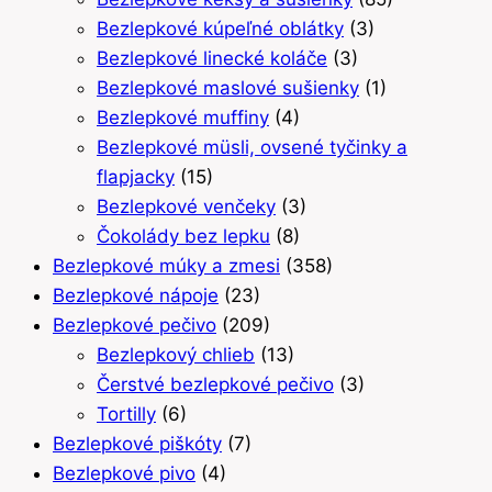
Bezlepkové kúpeľné oblátky
(3)
Bezlepkové linecké koláče
(3)
Bezlepkové maslové sušienky
(1)
Bezlepkové muffiny
(4)
Bezlepkové müsli, ovsené tyčinky a
flapjacky
(15)
Bezlepkové venčeky
(3)
Čokolády bez lepku
(8)
Bezlepkové múky a zmesi
(358)
Bezlepkové nápoje
(23)
Bezlepkové pečivo
(209)
Bezlepkový chlieb
(13)
Čerstvé bezlepkové pečivo
(3)
Tortilly
(6)
Bezlepkové piškóty
(7)
Bezlepkové pivo
(4)