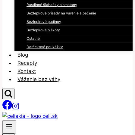
Rastlinné šľahačky a smotany
Bezlepkové prísady na varenie a pečenie
Bezlepkové pudingy
Bezlepkové piškóty
Ostatné
Darčekové poukážky
Blog
Recepty
Kontakt
Váženie bez váhy