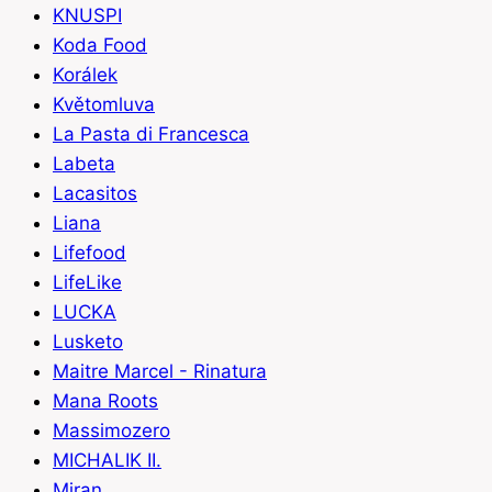
KNUSPI
Koda Food
Korálek
Květomluva
La Pasta di Francesca
Labeta
Lacasitos
Liana
Lifefood
LifeLike
LUCKA
Lusketo
Maitre Marcel - Rinatura
Mana Roots
Massimozero
MICHALIK II.
Miran