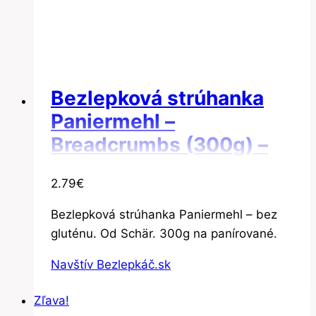
Bezlepková strúhanka
Paniermehl –
Breadcrumbs (300g) –
Schär
2.79
€
Bezlepková strúhanka Paniermehl – bez
gluténu. Od Schär. 300g na panírované.
Navštív Bezlepkáč.sk
Zľava!