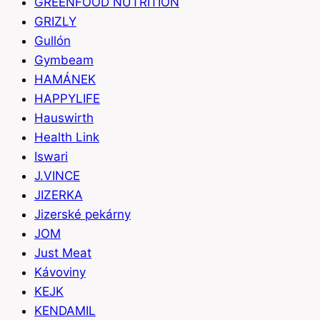
GREENFOOD NUTRITION
GRIZLY
Gullón
Gymbeam
HAMÁNEK
HAPPYLIFE
Hauswirth
Health Link
Iswari
J.VINCE
JIZERKA
Jizerské pekárny
JOM
Just Meat
Kávoviny
KEJK
KENDAMIL