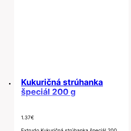
Kukuričná strúhanka
špeciál 200 g
1.37
€
Extrudo Kukuričná strúhanka špeciál 200