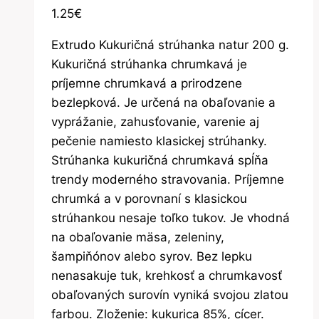
1.25
€
Extrudo Kukuričná strúhanka natur 200 g.
Kukuričná strúhanka chrumkavá je
príjemne chrumkavá a prirodzene
bezlepková. Je určená na obaľovanie a
vyprážanie, zahusťovanie, varenie aj
pečenie namiesto klasickej strúhanky.
Strúhanka kukuričná chrumkavá spĺňa
trendy moderného stravovania. Príjemne
chrumká a v porovnaní s klasickou
strúhankou nesaje toľko tukov. Je vhodná
na obaľovanie mäsa, zeleniny,
šampiňónov alebo syrov. Bez lepku
nenasakuje tuk, krehkosť a chrumkavosť
obaľovaných surovín vyniká svojou zlatou
farbou. Zloženie: kukurica 85%, cícer.