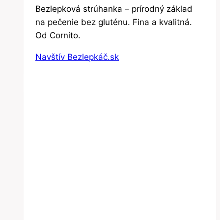
cena
cena
Bezlepková strúhanka – prírodný základ
bola:
je:
na pečenie bez gluténu. Fina a kvalitná.
1.99€.
1.39€.
Od Cornito.
Navštív Bezlepkáč.sk