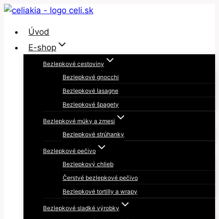
Skip
to
Úvod
content
E-shop
Bezlepkové cestoviny
Bezlepkové gnocchi
Bezlepkové lasagne
Bezlepkové špagety
Bezlepkové múky a zmesi
Bezlepkové strúhanky
Bezlepkové pečivo
Bezlepkový chlieb
Čerstvé bezlepkové pečivo
Bezlepkové tortilly a wrapy
Bezlepkové sladké výrobky