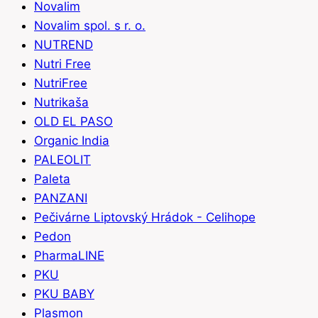
Novalim
Novalim spol. s r. o.
NUTREND
Nutri Free
NutriFree
Nutrikaša
OLD EL PASO
Organic India
PALEOLIT
Paleta
PANZANI
Pečivárne Liptovský Hrádok - Celihope
Pedon
PharmaLINE
PKU
PKU BABY
Plasmon