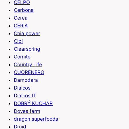
CELPO
Cerbona
Cerea
CERIA
Chia power
Cibi
Clearspring
Cornito
Country Life
CUORENERO
Damodara
Dialcos
Dialcos IT
DOBRÝ KUCHÁR
Doves farm
dragon superfoods
Druid