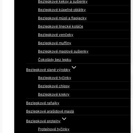
Bezlepkové keksy a sušienky
Bezlepkové kúpeľné oblátky
Bezlepkové müsli a flapjacky
Bezlepkové linecké koláče
Bezlepkové venčeky
Bezlepkové muffiny
Bezlepkové maslové sušienky
Čokolády bez lepku
Bezlepkové slané výrobky
Bezlepkové tyčinky
Bezlepkové chipsy
Bezlepkové krekry
Bezlepkové raňajky
Bezlepkové arašidové maslá
Bezlepkové proteíny
Proteínové tyčinky