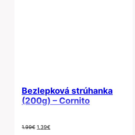
Bezlepková strúhanka
(200g) – Cornito
Pôvodná
Aktuálna
1.99
€
1.39
€