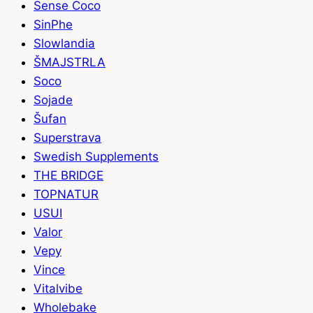
Sense Coco
SinPhe
Slowlandia
ŠMAJSTRLA
Soco
Sojade
Šufan
Superstrava
Swedish Supplements
THE BRIDGE
TOPNATUR
USUI
Valor
Vepy
Vince
Vitalvibe
Wholebake