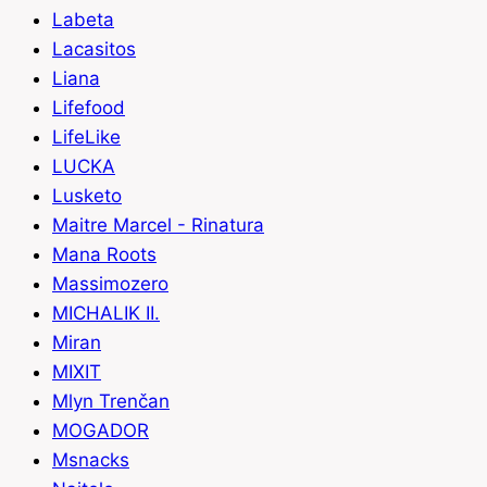
Labeta
Lacasitos
Liana
Lifefood
LifeLike
LUCKA
Lusketo
Maitre Marcel - Rinatura
Mana Roots
Massimozero
MICHALIK II.
Miran
MIXIT
Mlyn Trenčan
MOGADOR
Msnacks