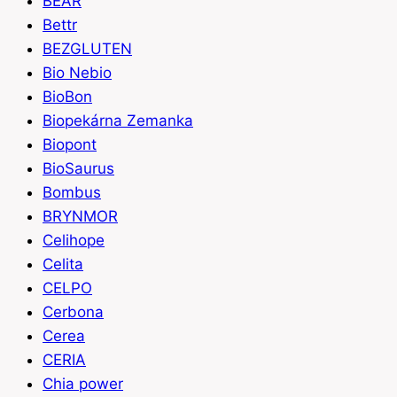
BEAR
Bettr
BEZGLUTEN
Bio Nebio
BioBon
Biopekárna Zemanka
Biopont
BioSaurus
Bombus
BRYNMOR
Celihope
Celita
CELPO
Cerbona
Cerea
CERIA
Chia power