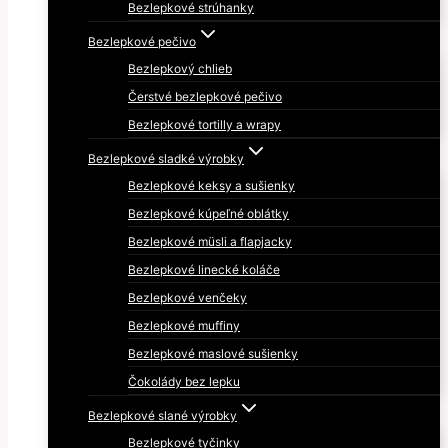
Bezlepkové strúhanky
Bezlepkové pečivo
Bezlepkový chlieb
Čerstvé bezlepkové pečivo
Bezlepkové tortilly a wrapy
Bezlepkové sladké výrobky
Bezlepkové keksy a sušienky
Bezlepkové kúpeľné oblátky
Bezlepkové müsli a flapjacky
Bezlepkové linecké koláče
Bezlepkové venčeky
Bezlepkové muffiny
Bezlepkové maslové sušienky
Čokolády bez lepku
Bezlepkové slané výrobky
Bezlepkové tyčinky