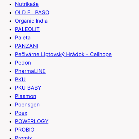
Nutrikaša
OLD EL PASO
Organic India
PALEOLIT
Paleta
PANZANI
Pečivárne Liptovský Hrádok - Celihope
Pedon
PharmaLINE
PKU
PKU BABY
Plasmon
Poensgen
Poex
POWERLOGY
PROBIO
Promix