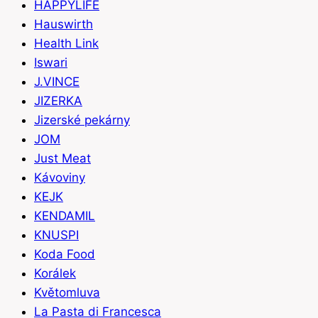
HAPPYLIFE
Hauswirth
Health Link
Iswari
J.VINCE
JIZERKA
Jizerské pekárny
JOM
Just Meat
Kávoviny
KEJK
KENDAMIL
KNUSPI
Koda Food
Korálek
Květomluva
La Pasta di Francesca