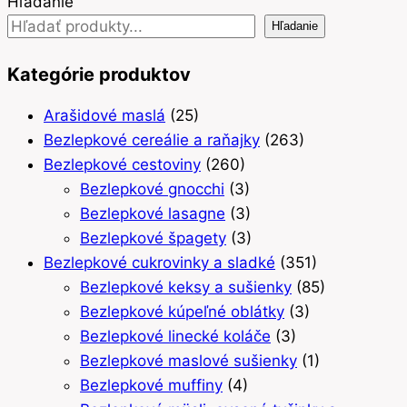
Hľadanie
Hľadanie
Kategórie produktov
Arašidové maslá
(25)
Bezlepkové cereálie a raňajky
(263)
Bezlepkové cestoviny
(260)
Bezlepkové gnocchi
(3)
Bezlepkové lasagne
(3)
Bezlepkové špagety
(3)
Bezlepkové cukrovinky a sladké
(351)
Bezlepkové keksy a sušienky
(85)
Bezlepkové kúpeľné oblátky
(3)
Bezlepkové linecké koláče
(3)
Bezlepkové maslové sušienky
(1)
Bezlepkové muffiny
(4)