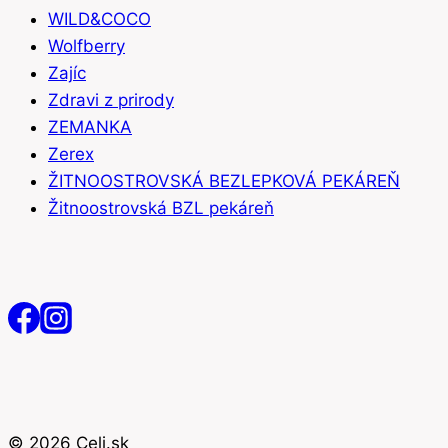
WILD&COCO
Wolfberry
Zajíc
Zdravi z prirody
ZEMANKA
Zerex
ŽITNOOSTROVSKÁ BEZLEPKOVÁ PEKÁREŇ
Žitnoostrovská BZL pekáreň
© 2026 Celi.sk