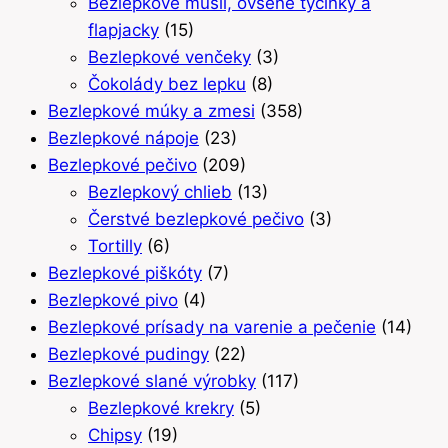
Bezlepkové müsli, ovsené tyčinky a
flapjacky
(15)
Bezlepkové venčeky
(3)
Čokolády bez lepku
(8)
Bezlepkové múky a zmesi
(358)
Bezlepkové nápoje
(23)
Bezlepkové pečivo
(209)
Bezlepkový chlieb
(13)
Čerstvé bezlepkové pečivo
(3)
Tortilly
(6)
Bezlepkové piškóty
(7)
Bezlepkové pivo
(4)
Bezlepkové prísady na varenie a pečenie
(14)
Bezlepkové pudingy
(22)
Bezlepkové slané výrobky
(117)
Bezlepkové krekry
(5)
Chipsy
(19)