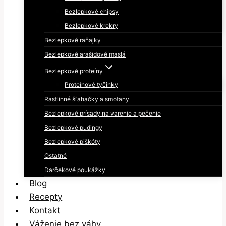
Bezlepkové chipsy
Bezlepkové krekry
Bezlepkové raňajky
Bezlepkové arašidové maslá
Bezlepkové proteíny
Proteínové tyčinky
Rastlinné šľahačky a smotany
Bezlepkové prísady na varenie a pečenie
Bezlepkové pudingy
Bezlepkové piškóty
Ostatné
Darčekové poukážky
Blog
Recepty
Kontakt
Váženie bez váhy