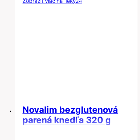
Zobraziť viac na lieky24
Novalim bezglutenová
parená knedľa 320 g