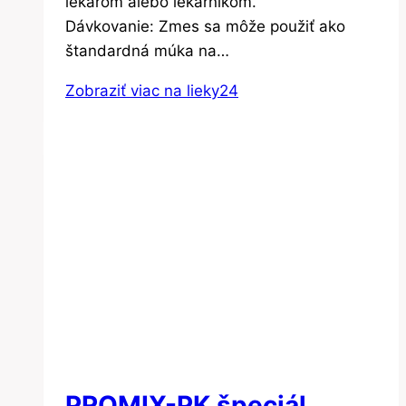
lekárom alebo lekárnikom.
Dávkovanie: Zmes sa môže použiť ako
štandardná múka na…
Zobraziť viac na lieky24
PROMIX-PK špeciál