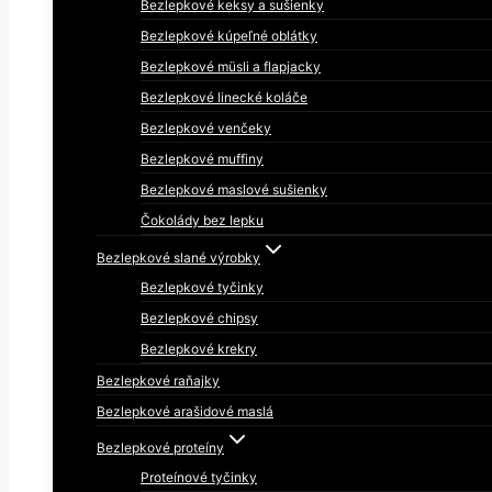
Bezlepkové keksy a sušienky
Bezlepkové kúpeľné oblátky
Bezlepkové müsli a flapjacky
Bezlepkové linecké koláče
Bezlepkové venčeky
Bezlepkové muffiny
Bezlepkové maslové sušienky
Čokolády bez lepku
Bezlepkové slané výrobky
Bezlepkové tyčinky
Bezlepkové chipsy
Bezlepkové krekry
Bezlepkové raňajky
Bezlepkové arašidové maslá
Bezlepkové proteíny
Proteínové tyčinky