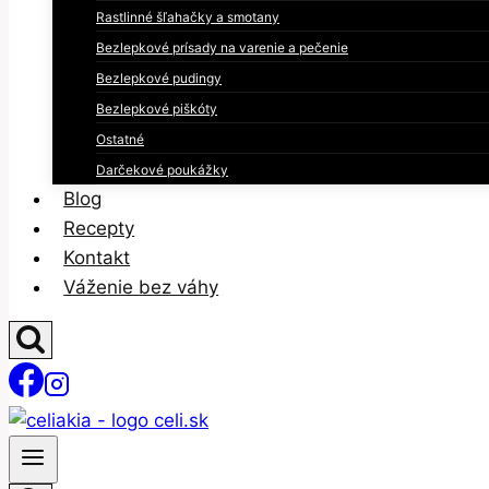
Rastlinné šľahačky a smotany
Bezlepkové prísady na varenie a pečenie
Bezlepkové pudingy
Bezlepkové piškóty
Ostatné
Darčekové poukážky
Blog
Recepty
Kontakt
Váženie bez váhy