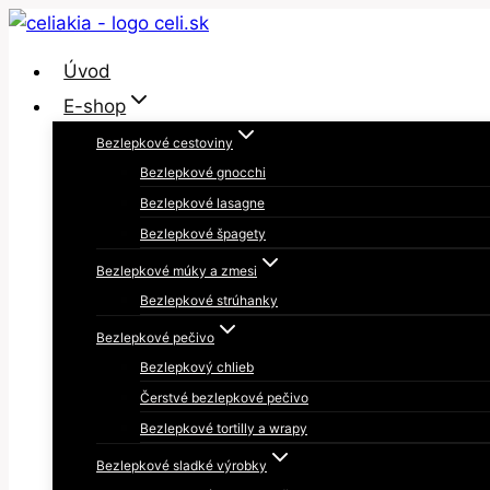
Skip
to
Úvod
content
E-shop
Bezlepkové cestoviny
Bezlepkové gnocchi
Bezlepkové lasagne
Bezlepkové špagety
Bezlepkové múky a zmesi
Bezlepkové strúhanky
Bezlepkové pečivo
Bezlepkový chlieb
Čerstvé bezlepkové pečivo
Bezlepkové tortilly a wrapy
Bezlepkové sladké výrobky