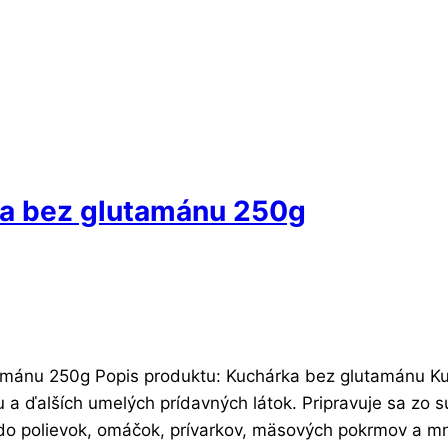
a bez glutamánu 250g
mánu 250g Popis produktu: Kuchárka bez glutamánu Ku
ďalších umelých prídavných látok. Pripravuje sa zo suš
ť do polievok, omáčok, prívarkov, mäsových pokrmov a m