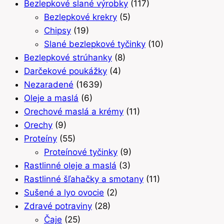
Bezlepkové slané výrobky
(117)
Bezlepkové krekry
(5)
Chipsy
(19)
Slané bezlepkové tyčinky
(10)
Bezlepkové strúhanky
(8)
Darčekové poukážky
(4)
Nezaradené
(1639)
Oleje a maslá
(6)
Orechové maslá a krémy
(11)
Orechy
(9)
Proteíny
(55)
Proteínové tyčinky
(9)
Rastlinné oleje a maslá
(3)
Rastlinné šľahačky a smotany
(11)
Sušené a lyo ovocie
(2)
Zdravé potraviny
(28)
Čaje
(25)