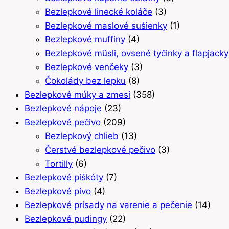
Bezlepkové linecké koláče
(3)
Bezlepkové maslové sušienky
(1)
Bezlepkové muffiny
(4)
Bezlepkové müsli, ovsené tyčinky a flapjacky
Bezlepkové venčeky
(3)
Čokolády bez lepku
(8)
Bezlepkové múky a zmesi
(358)
Bezlepkové nápoje
(23)
Bezlepkové pečivo
(209)
Bezlepkový chlieb
(13)
Čerstvé bezlepkové pečivo
(3)
Tortilly
(6)
Bezlepkové piškóty
(7)
Bezlepkové pivo
(4)
Bezlepkové prísady na varenie a pečenie
(14)
Bezlepkové pudingy
(22)