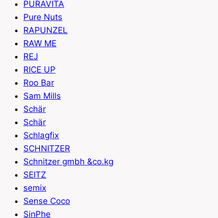
PURAVITA
Pure Nuts
RAPUNZEL
RAW ME
REJ
RICE UP
Roo Bar
Sam Mills
Schär
Schär
Schlagfix
SCHNITZER
Schnitzer gmbh &co.kg
SEITZ
semix
Sense Coco
SinPhe