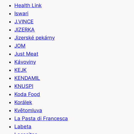
Health Link
Iswari
J.VINCE
JIZERKA
Jizerské pekárny
JOM
Just Meat
Kávoviny
KEJK
KENDAMIL
KNUSPI
Koda Food
Korálek
Květomluva
La Pasta di Francesca
Labeta