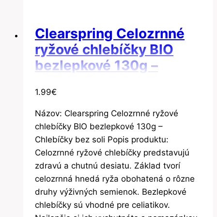
Clearspring Celozrnné
ryžové chlebíčky BIO
bezlepkové 130g –
Chlebíčky bez soli
1.99
€
Názov: Clearspring Celozrnné ryžové
chlebíčky BIO bezlepkové 130g –
Chlebíčky bez soli Popis produktu:
Celozrnné ryžové chlebíčky predstavujú
zdravú a chutnú desiatu. Základ tvorí
celozrnná hnedá ryža obohatená o rôzne
druhy výživných semienok. Bezlepkové
chlebíčky sú vhodné pre celiatikov.