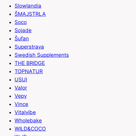
Slowlandia
ŠMAJSTRLA
Soco
Sojade
Šufan
Superstrava
Swedish Supplements
THE BRIDGE
TOPNATUR
USUI
Valor
Vepy
Vince
Vitalvibe
Wholebake
WILD&COCO