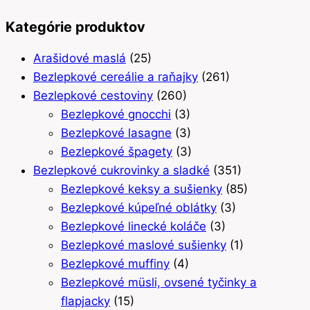
Kategórie produktov
Arašidové maslá
(25)
Bezlepkové cereálie a raňajky
(261)
Bezlepkové cestoviny
(260)
Bezlepkové gnocchi
(3)
Bezlepkové lasagne
(3)
Bezlepkové špagety
(3)
Bezlepkové cukrovinky a sladké
(351)
Bezlepkové keksy a sušienky
(85)
Bezlepkové kúpeľné oblátky
(3)
Bezlepkové linecké koláče
(3)
Bezlepkové maslové sušienky
(1)
Bezlepkové muffiny
(4)
Bezlepkové müsli, ovsené tyčinky a
flapjacky
(15)