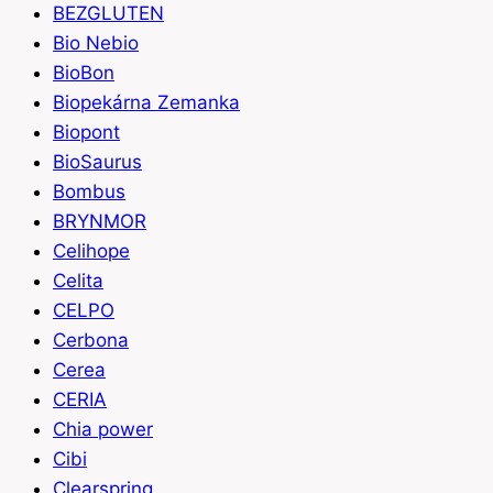
BEZGLUTEN
Bio Nebio
BioBon
Biopekárna Zemanka
Biopont
BioSaurus
Bombus
BRYNMOR
Celihope
Celita
CELPO
Cerbona
Cerea
CERIA
Chia power
Cibi
Clearspring