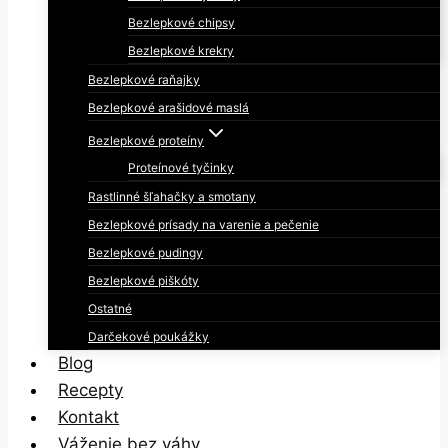
Bezlepkové chipsy
Bezlepkové krekry
Bezlepkové raňajky
Bezlepkové arašidové maslá
Bezlepkové proteíny
Proteínové tyčinky
Rastlinné šľahačky a smotany
Bezlepkové prísady na varenie a pečenie
Bezlepkové pudingy
Bezlepkové piškóty
Ostatné
Darčekové poukážky
Blog
Recepty
Kontakt
Váženie bez váhy