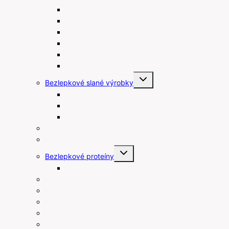
Bezlepkové müsli a flapjacky
Bezlepkové linecké koláče
Bezlepkové venčeky
Bezlepkové muffiny
Bezlepkové maslové sušienky
Čokolády bez lepku
Toggle
Bezlepkové slané výrobky
child
menu
Bezlepkové tyčinky
Bezlepkové chipsy
Bezlepkové krekry
Bezlepkové raňajky
Bezlepkové arašidové maslá
Toggle
Bezlepkové proteíny
child
menu
Proteínové tyčinky
Rastlinné šľahačky a smotany
Bezlepkové prísady na varenie a pečenie
Bezlepkové pudingy
Bezlepkové piškóty
Ostatné