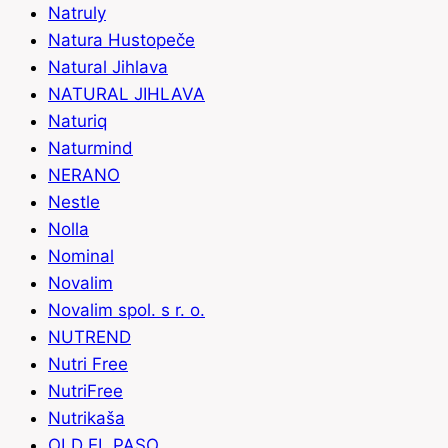
Natruly
Natura Hustopeče
Natural Jihlava
NATURAL JIHLAVA
Naturiq
Naturmind
NERANO
Nestle
Nolla
Nominal
Novalim
Novalim spol. s r. o.
NUTREND
Nutri Free
NutriFree
Nutrikaša
OLD EL PASO