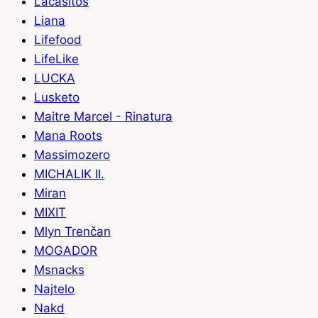
Lacasitos
Liana
Lifefood
LifeLike
LUCKA
Lusketo
Maitre Marcel - Rinatura
Mana Roots
Massimozero
MICHALIK II.
Miran
MIXIT
Mlyn Trenčan
MOGADOR
Msnacks
Najtelo
Nakd