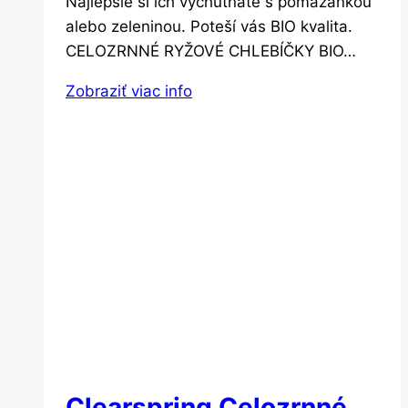
Najlepšie si ich vychutnáte s pomazánkou
alebo zeleninou. Poteší vás BIO kvalita.
CELOZRNNÉ RYŽOVÉ CHLEBÍČKY BIO…
Zobraziť viac info
Clearspring Celozrnné