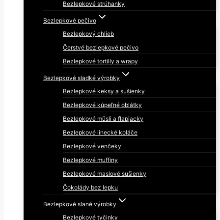
Bezlepkové strúhanky
Bezlepkové pečivo
Bezlepkový chlieb
Čerstvé bezlepkové pečivo
Bezlepkové tortilly a wrapy
Bezlepkové sladké výrobky
Bezlepkové keksy a sušienky
Bezlepkové kúpeľné oblátky
Bezlepkové müsli a flapjacky
Bezlepkové linecké koláče
Bezlepkové venčeky
Bezlepkové muffiny
Bezlepkové maslové sušienky
Čokolády bez lepku
Bezlepkové slané výrobky
Bezlepkové tyčinky