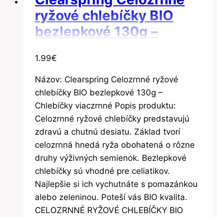
ryžové chlebíčky BIO
bezlepkové 130g –
Chlebíčky viaczrnné
1.99
€
Názov: Clearspring Celozrnné ryžové
chlebíčky BIO bezlepkové 130g –
Chlebíčky viaczrnné Popis produktu:
Celozrnné ryžové chlebíčky predstavujú
zdravú a chutnú desiatu. Základ tvorí
celozrnná hnedá ryža obohatená o rôzne
druhy výživných semienok. Bezlepkové
chlebíčky sú vhodné pre celiatikov.
Najlepšie si ich vychutnáte s pomazánkou
alebo zeleninou. Poteší vás BIO kvalita.
CELOZRNNÉ RYŽOVÉ CHLEBÍČKY BIO