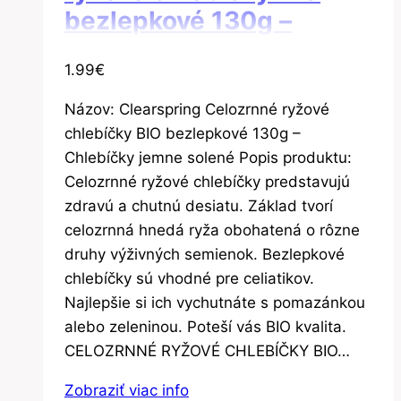
bezlepkové 130g –
Chlebíčky jemne solené
1.99
€
Názov: Clearspring Celozrnné ryžové
chlebíčky BIO bezlepkové 130g –
Chlebíčky jemne solené Popis produktu:
Celozrnné ryžové chlebíčky predstavujú
zdravú a chutnú desiatu. Základ tvorí
celozrnná hnedá ryža obohatená o rôzne
druhy výživných semienok. Bezlepkové
chlebíčky sú vhodné pre celiatikov.
Najlepšie si ich vychutnáte s pomazánkou
alebo zeleninou. Poteší vás BIO kvalita.
CELOZRNNÉ RYŽOVÉ CHLEBÍČKY BIO…
Zobraziť viac info