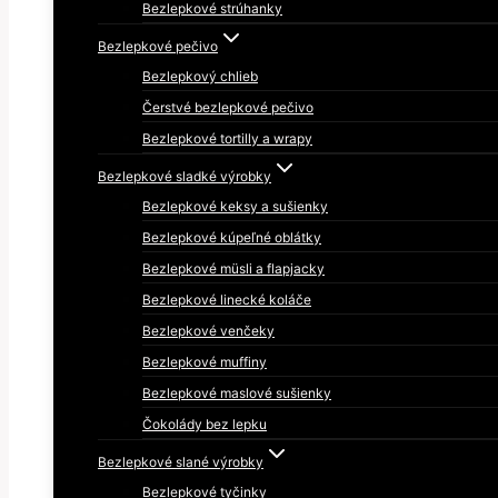
Bezlepkové strúhanky
Bezlepkové pečivo
Bezlepkový chlieb
Čerstvé bezlepkové pečivo
Bezlepkové tortilly a wrapy
Bezlepkové sladké výrobky
Bezlepkové keksy a sušienky
Bezlepkové kúpeľné oblátky
Bezlepkové müsli a flapjacky
Bezlepkové linecké koláče
Bezlepkové venčeky
Bezlepkové muffiny
Bezlepkové maslové sušienky
Čokolády bez lepku
Bezlepkové slané výrobky
Bezlepkové tyčinky