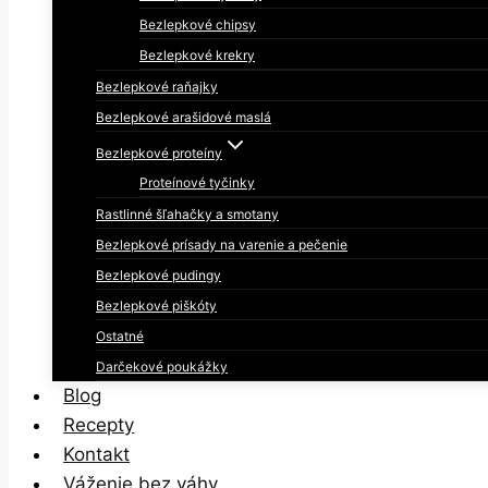
Bezlepkové chipsy
Bezlepkové krekry
Bezlepkové raňajky
Bezlepkové arašidové maslá
Bezlepkové proteíny
Proteínové tyčinky
Rastlinné šľahačky a smotany
Bezlepkové prísady na varenie a pečenie
Bezlepkové pudingy
Bezlepkové piškóty
Ostatné
Darčekové poukážky
Blog
Recepty
Kontakt
Váženie bez váhy