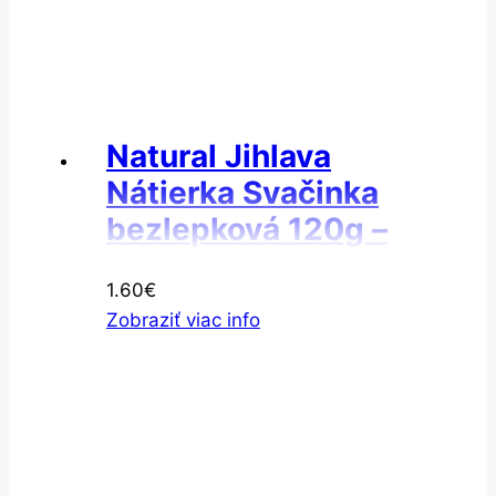
Natural Jihlava
Nátierka Svačinka
bezlepková 120g –
Nátierka
1.60
€
provensálska
Zobraziť viac info