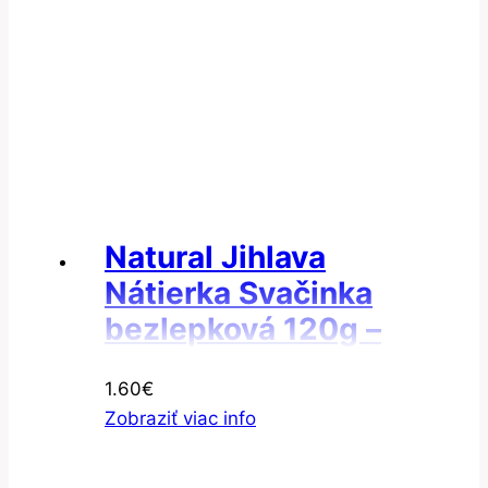
Natural Jihlava
Nátierka Svačinka
bezlepková 120g –
Nátierka sójová
1.60
€
Zobraziť viac info