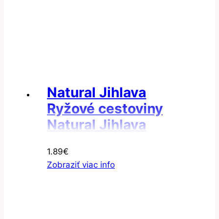
Natural Jihlava
Ryžové cestoviny
Natural Jihlava
Cestoviny ryžové
1.89
€
penne bezgluténové
Zobraziť viac info
300g