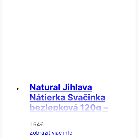
Natural Jihlava
Nátierka Svačinka
bezlepková 120g –
Nátierka valašská
1.64
€
Zobraziť viac info