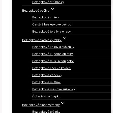
Bezlepkové strúhanky
Bezlepkové pečivo
Bezlepkový chlieb
Čerstvé bezlepkové pečivo
Bezlepkové tortilly a wrapy
Bezlepkové sladké výrobky
Bezlepkové keksy a sušienky
Bezlepkové kúpeľné oblátky
Bezlepkové müsli a flapjacky
Bezlepkové linecké koláče
Bezlepkové venčeky
Bezlepkové muffiny
Bezlepkové maslové sušienky
Čokolády bez lepku
Bezlepkové slané výrobky
Bezlepkové tyčinky