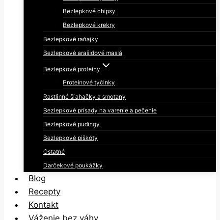
Bezlepkové chipsy
Bezlepkové krekry
Bezlepkové raňajky
Bezlepkové arašidové maslá
Bezlepkové proteíny
Proteínové tyčinky
Rastlinné šľahačky a smotany
Bezlepkové prísady na varenie a pečenie
Bezlepkové pudingy
Bezlepkové piškóty
Ostatné
Darčekové poukážky
Blog
Recepty
Kontakt
Váženie bez váhy