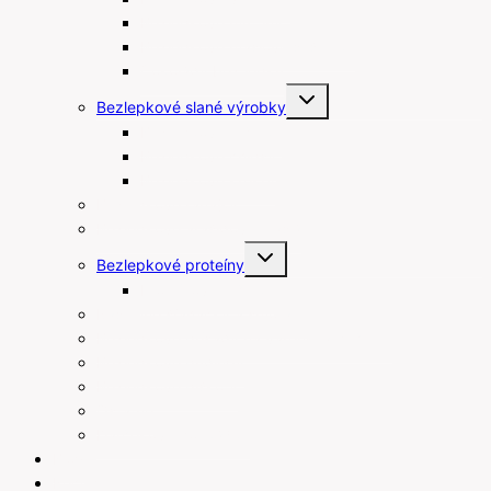
Bezlepkové muffiny
Bezlepkové maslové sušienky
Čokolády bez lepku
Toggle
Bezlepkové slané výrobky
child
menu
Bezlepkové tyčinky
Bezlepkové chipsy
Bezlepkové krekry
Bezlepkové raňajky
Bezlepkové arašidové maslá
Toggle
Bezlepkové proteíny
child
menu
Proteínové tyčinky
Rastlinné šľahačky a smotany
Bezlepkové prísady na varenie a pečenie
Bezlepkové pudingy
Bezlepkové piškóty
Ostatné
Darčekové poukážky
Blog
Recepty