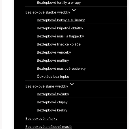
Bezlepkové tortilly a wrapy
Bezlepkové sladké výrobky
Bezlepkové keksy a sušienky
Bezlepkové kúpeľné oblátky
Bezlepkové müsli a flapjacky
Bezlepkové linecké koláče
Bezlepkové venčeky
Bezlepkové muffiny
Bezlepkové maslové sušienky
Čokolády bez lepku
Bezlepkové slané výrobky
Bezlepkové tyčinky
Bezlepkové chipsy
Bezlepkové krekry
Bezlepkové raňajky
Bezlepkové arašidové maslá