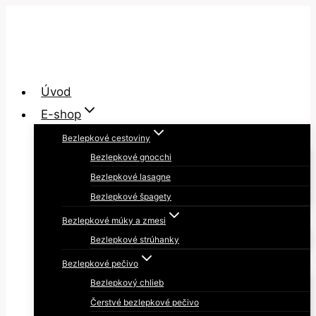
Skip
to
content
Úvod
E-shop
Bezlepkové cestoviny
Bezlepkové gnocchi
Bezlepkové lasagne
Bezlepkové špagety
Bezlepkové múky a zmesi
Bezlepkové strúhanky
Bezlepkové pečivo
Bezlepkový chlieb
Čerstvé bezlepkové pečivo