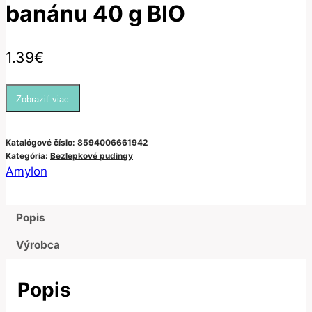
banánu 40 g BIO
1.39
€
Zobraziť viac
Katalógové číslo:
8594006661942
Kategória:
Bezlepkové pudingy
Amylon
Popis
Výrobca
Popis