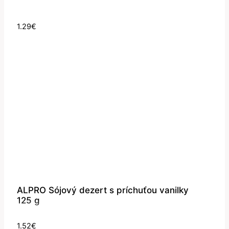
1.29
€
ALPRO Sójový dezert s príchuťou vanilky
125 g
1.52
€