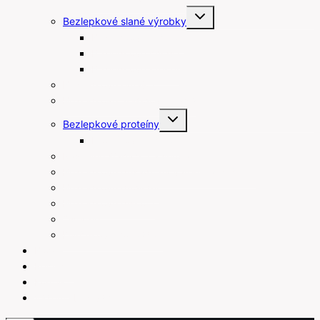
Toggle
Bezlepkové slané výrobky
child
menu
Bezlepkové tyčinky
Bezlepkové chipsy
Bezlepkové krekry
Bezlepkové raňajky
Bezlepkové arašidové maslá
Toggle
Bezlepkové proteíny
child
menu
Proteínové tyčinky
Rastlinné šľahačky a smotany
Bezlepkové prísady na varenie a pečenie
Bezlepkové pudingy
Bezlepkové piškóty
Ostatné
Darčekové poukážky
Blog
Recepty
Kontakt
Váženie bez váhy