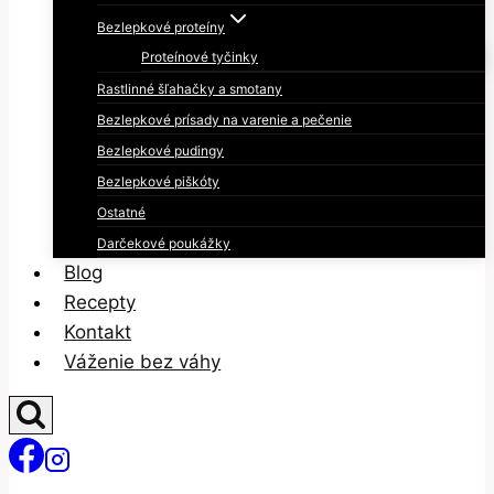
Bezlepkové proteíny
Proteínové tyčinky
Rastlinné šľahačky a smotany
Bezlepkové prísady na varenie a pečenie
Bezlepkové pudingy
Bezlepkové piškóty
Ostatné
Darčekové poukážky
Blog
Recepty
Kontakt
Váženie bez váhy