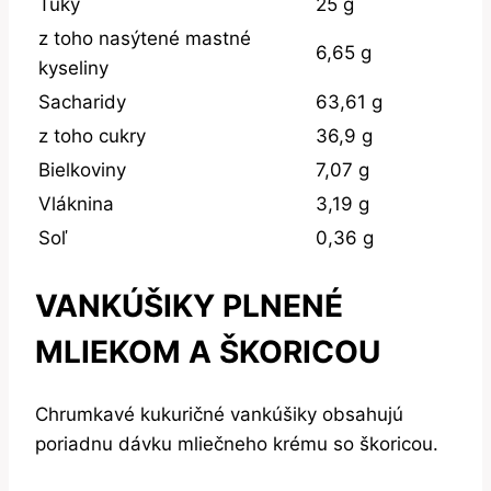
Tuky
25 g
z toho nasýtené mastné
6,65 g
kyseliny
Sacharidy
63,61 g
z toho cukry
36,9 g
Bielkoviny
7,07 g
Vláknina
3,19 g
Soľ
0,36 g
VANKÚŠIKY PLNENÉ
MLIEKOM A ŠKORICOU
Chrumkavé kukuričné vankúšiky obsahujú
poriadnu dávku mliečneho krému so škoricou.