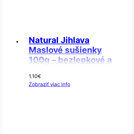
Natural Jihlava
Maslové sušienky
100g – bezlepkové a
bez laktózy
1.10
€
Zobraziť viac info