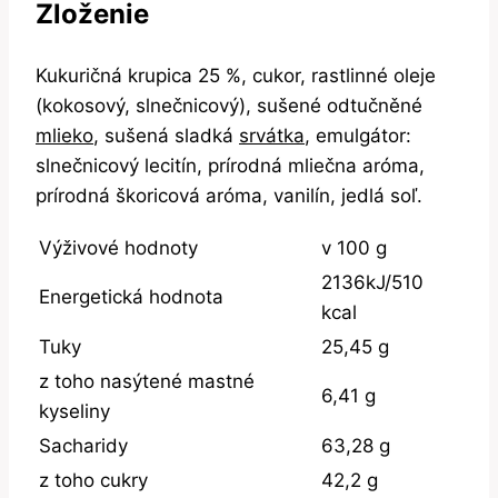
Zloženie
Kukuričná krupica 25 %, cukor, rastlinné oleje
(kokosový, slnečnicový), sušené odtučněné
mlieko
, sušená sladká
srvátka
, emulgátor:
slnečnicový lecitín, prírodná mliečna aróma,
prírodná škoricová aróma, vanilín, jedlá soľ.
Výživové hodnoty
v 100 g
2136kJ/510
Energetická hodnota
kcal
Tuky
25,45 g
z toho nasýtené mastné
6,41 g
kyseliny
Sacharidy
63,28 g
z toho cukry
42,2 g