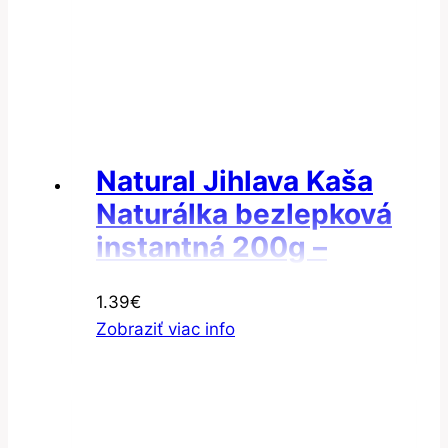
Natural Jihlava Kaša
Naturálka bezlepková
instantná 200g –
Ovseno-jačmenná
1.39
€
instantná kaša
Zobraziť viac info