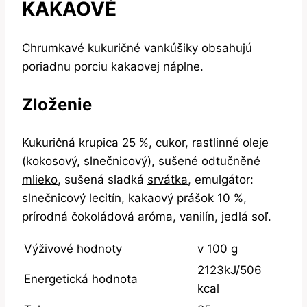
KAKAOVÉ
Chrumkavé kukuričné vankúšiky obsahujú
poriadnu porciu kakaovej náplne.
Zloženie
Kukuričná krupica 25 %, cukor, rastlinné oleje
(kokosový, slnečnicový), sušené odtučněné
mlieko
, sušená sladká
srvátka
, emulgátor:
slnečnicový lecitín, kakaový prášok 10 %,
prírodná čokoládová aróma, vanilín, jedlá soľ.
Výživové hodnoty
v 100 g
2123kJ/506
Energetická hodnota
kcal