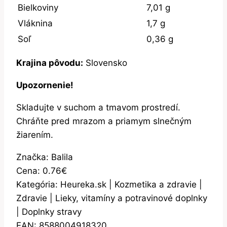
Bielkoviny
7,01 g
Vláknina
1,7 g
Soľ
0,36 g
Krajina pôvodu:
Slovensko
Upozornenie!
Skladujte v suchom a tmavom prostredí.
Chráňte pred mrazom a priamym slnečným
žiarením.
Značka: Balila
Cena: 0.76€
Kategória: Heureka.sk | Kozmetika a zdravie |
Zdravie | Lieky, vitamíny a potravinové doplnky
| Doplnky stravy
EAN: 8588004918320