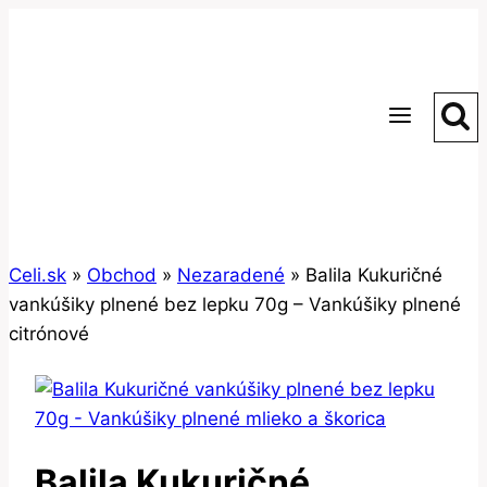
Skip
to
content
Celi.sk
»
Obchod
»
Nezaradené
»
Balila Kukuričné
vankúšiky plnené bez lepku 70g – Vankúšiky plnené
citrónové
Balila Kukuričné