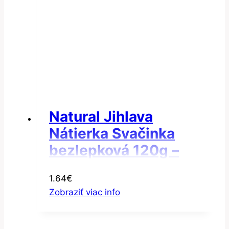
Natural Jihlava
Nátierka Svačinka
bezlepková 120g –
Nátierka tataráček
1.64
€
Zobraziť viac info