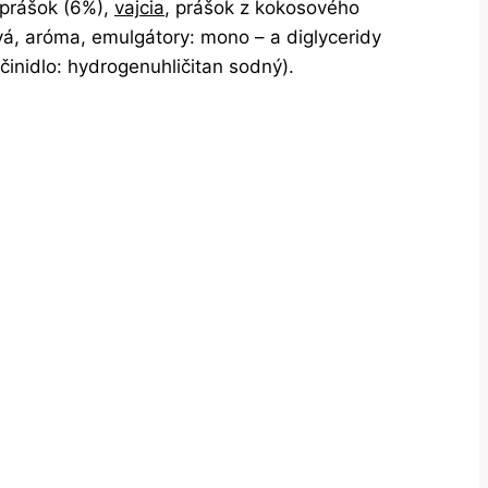
 prášok (6%),
vajcia
, prášok z kokosového
nová, aróma, emulgátory: mono – a diglyceridy
 činidlo: hydrogenuhličitan sodný).