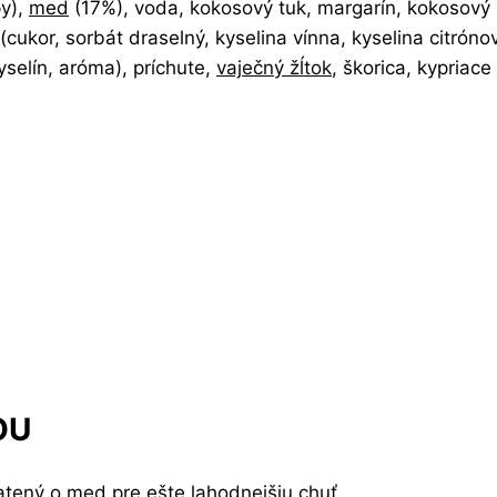
py),
med
(17%), voda, kokosový tuk, margarín, kokosový
 (cukor, sorbát draselný, kyselina vínna, kyselina citró
selín, aróma), príchute,
vaječný žĺtok
, škorica, kypriace
OU
tený o med pre ešte lahodnejšiu chuť.