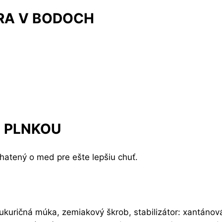
RA V BODOCH
 PLNKOU
atený o med pre ešte lepšiu chuť.
ukuričná múka, zemiakový škrob, stabilizátor: xantáno