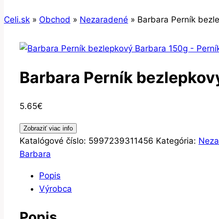
Celi.sk
»
Obchod
»
Nezaradené
»
Barbara Perník bezl
Barbara Perník bezlepkov
5.65
€
Zobraziť viac info
Katalógové číslo:
5997239311456
Kategória:
Neza
Barbara
Popis
Výrobca
Popis