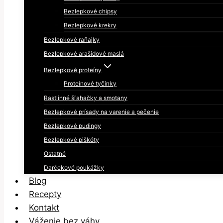
Bezlepkové chipsy
Bezlepkové krekry
Bezlepkové raňajky
Bezlepkové arašidové maslá
Bezlepkové proteíny
Proteínové tyčinky
Rastlinné šľahačky a smotany
Bezlepkové prísady na varenie a pečenie
Bezlepkové pudingy
Bezlepkové piškóty
Ostatné
Darčekové poukážky
Blog
Recepty
Kontakt
Váženie bez váhy