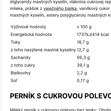
diglyceridy mastných kyselín, vláknina cukrovej re
mlieka, prášok z
vaječného bielka
, vanilkový cukor
mastných kyselín, estery polyglycerolu mastných ky
Výživové hodnoty
v 100 g
Energetická hodnota
1737kJ/414 kcal
Tuky
18,7 g
z toho nasýtené mastné kyseliny
12,7 g
Sacharidy
59,3 g
z toho cukry
39,1 g
Bielkoviny
2,2 g
Soľ
0,17 g
PERNÍK S CUKROVOU POLEV
Mäkký perník s cukrovou polevou bez lepku. Oboha