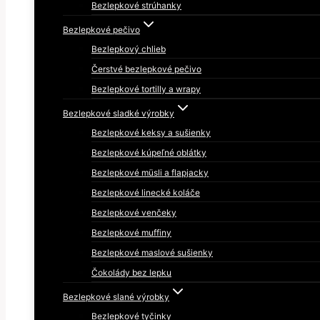
Bezlepkové strúhanky
Bezlepkové pečivo
Bezlepkový chlieb
Čerstvé bezlepkové pečivo
Bezlepkové tortilly a wrapy
Bezlepkové sladké výrobky
Bezlepkové keksy a sušienky
Bezlepkové kúpeľné oblátky
Bezlepkové müsli a flapjacky
Bezlepkové linecké koláče
Bezlepkové venčeky
Bezlepkové muffiny
Bezlepkové maslové sušienky
Čokolády bez lepku
Bezlepkové slané výrobky
Bezlepkové tyčinky