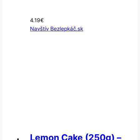
4.19
€
Navštív Bezlepkáč.sk
Lemon Cake (250g) –