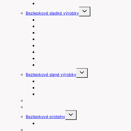
Bezlepkové tortilly a wrapy
Toggle
Bezlepkové sladké výrobky
child
menu
Bezlepkové keksy a sušienky
Bezlepkové kúpeľné oblátky
Bezlepkové müsli a flapjacky
Bezlepkové linecké koláče
Bezlepkové venčeky
Bezlepkové muffiny
Bezlepkové maslové sušienky
Čokolády bez lepku
Toggle
Bezlepkové slané výrobky
child
menu
Bezlepkové tyčinky
Bezlepkové chipsy
Bezlepkové krekry
Bezlepkové raňajky
Bezlepkové arašidové maslá
Toggle
Bezlepkové proteíny
child
menu
Proteínové tyčinky
Rastlinné šľahačky a smotany