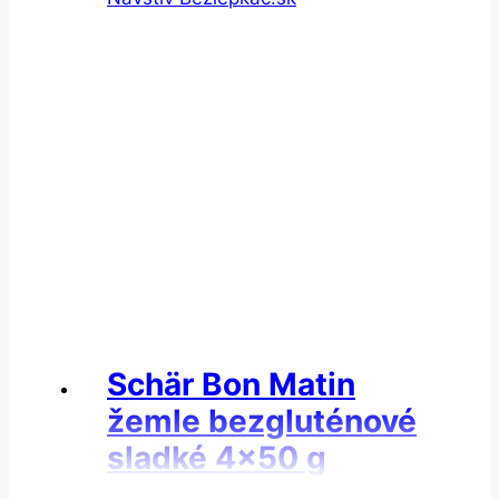
Schär Bon Matin
žemle bezgluténové
sladké 4×50 g