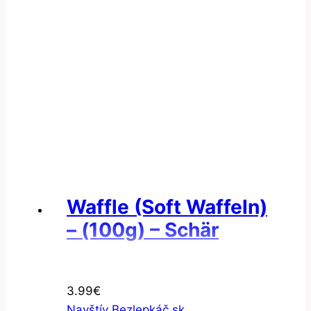
Waffle (Soft Waffeln)
– (100g) – Schär
3.99
€
Navštív Bezlepkáč.sk