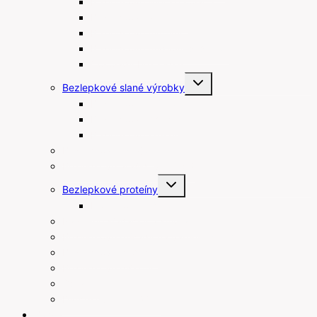
Bezlepkové linecké koláče
Bezlepkové venčeky
Bezlepkové muffiny
Bezlepkové maslové sušienky
Čokolády bez lepku
Toggle
Bezlepkové slané výrobky
child
menu
Bezlepkové tyčinky
Bezlepkové chipsy
Bezlepkové krekry
Bezlepkové raňajky
Bezlepkové arašidové maslá
Toggle
Bezlepkové proteíny
child
menu
Proteínové tyčinky
Rastlinné šľahačky a smotany
Bezlepkové prísady na varenie a pečenie
Bezlepkové pudingy
Bezlepkové piškóty
Ostatné
Darčekové poukážky
Blog