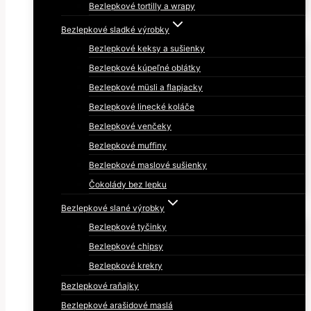
Bezlepkové tortilly a wrapy
Bezlepkové sladké výrobky
Bezlepkové keksy a sušienky
Bezlepkové kúpeľné oblátky
Bezlepkové müsli a flapjacky
Bezlepkové linecké koláče
Bezlepkové venčeky
Bezlepkové muffiny
Bezlepkové maslové sušienky
Čokolády bez lepku
Bezlepkové slané výrobky
Bezlepkové tyčinky
Bezlepkové chipsy
Bezlepkové krekry
Bezlepkové raňajky
Bezlepkové arašidové maslá