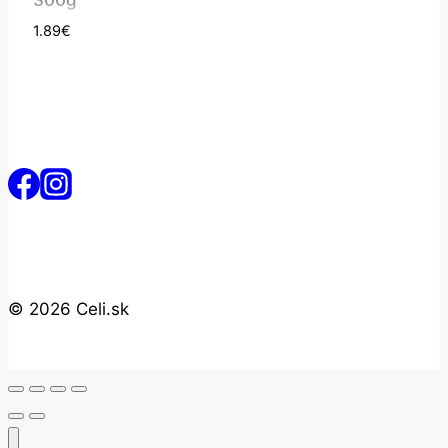
300g
1.89
€
© 2026 Celi.sk