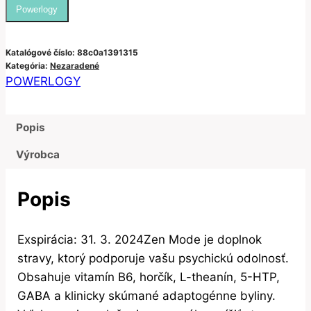
Powerlogy
bola:
je:
79.90€.
69.90€.
Katalógové číslo:
88c0a1391315
Kategória:
Nezaradené
POWERLOGY
Popis
Výrobca
Popis
Exspirácia: 31. 3. 2024Zen Mode je doplnok
stravy, ktorý podporuje vašu psychickú odolnosť.
Obsahuje vitamín B6, horčík, L-theanín, 5-HTP,
GABA a klinicky skúmané adaptogénne byliny.