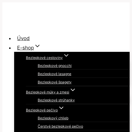
Skip
to
content
Úvod
E-shop
Bezlepkové cestoviny
Bezlepkové gnocchi
Bezlepkové lasagne
Bezlepkové špagety
Bezlepkové múky a zmesi
Bezlepkové strúhanky
Bezlepkové pečivo
Bezlepkový chlieb
Čerstvé bezlepkové pečivo