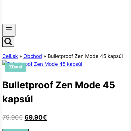
Celi.sk
»
Obchod
»
Bulletproof Zen Mode 45 kapsúl
Zľava!
Bulletproof Zen Mode 45
kapsúl
Pôvodná
Aktuálna
79.90
€
69.90
€
cena
cena