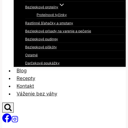
Bezlepkové proteíny
Proteínové tyčinky
Rastlinné šľahačky a smotany
Bezlepkové prísady na varenie a pečenie
Bezlepkové pudingy
Bezlepkové piškóty
Ostatné
Darčekové poukážky
Blog
Recepty
Kontakt
Váženie bez váhy