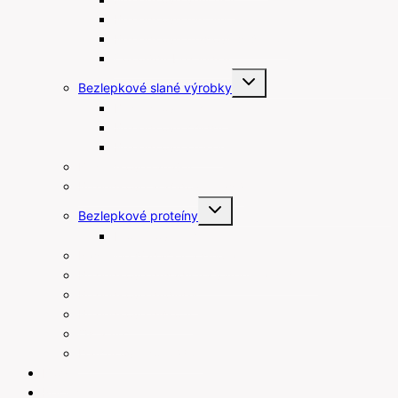
Bezlepkové muffiny
Bezlepkové maslové sušienky
Čokolády bez lepku
Toggle
Bezlepkové slané výrobky
child
menu
Bezlepkové tyčinky
Bezlepkové chipsy
Bezlepkové krekry
Bezlepkové raňajky
Bezlepkové arašidové maslá
Toggle
Bezlepkové proteíny
child
menu
Proteínové tyčinky
Rastlinné šľahačky a smotany
Bezlepkové prísady na varenie a pečenie
Bezlepkové pudingy
Bezlepkové piškóty
Ostatné
Darčekové poukážky
Blog
Recepty