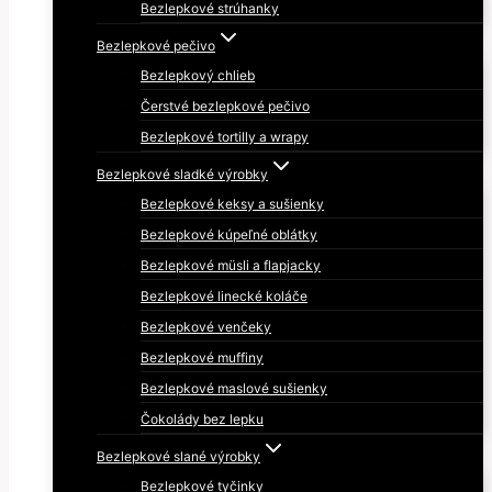
Bezlepkové strúhanky
Bezlepkové pečivo
Bezlepkový chlieb
Čerstvé bezlepkové pečivo
Bezlepkové tortilly a wrapy
Bezlepkové sladké výrobky
Bezlepkové keksy a sušienky
Bezlepkové kúpeľné oblátky
Bezlepkové müsli a flapjacky
Bezlepkové linecké koláče
Bezlepkové venčeky
Bezlepkové muffiny
Bezlepkové maslové sušienky
Čokolády bez lepku
Bezlepkové slané výrobky
Bezlepkové tyčinky