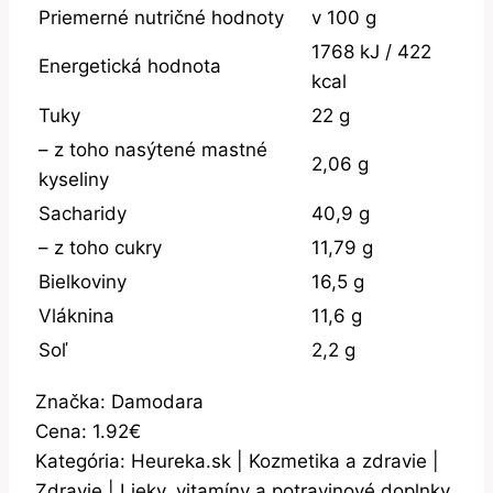
Priemerné nutričné hodnoty
v 100 g
1768 kJ / 422
Energetická hodnota
kcal
Tuky
22 g
– z toho nasýtené mastné
2,06 g
kyseliny
Sacharidy
40,9 g
– z toho cukry
11,79 g
Bielkoviny
16,5 g
Vláknina
11,6 g
Soľ
2,2 g
Značka: Damodara
Cena: 1.92€
Kategória: Heureka.sk | Kozmetika a zdravie |
Zdravie | Lieky, vitamíny a potravinové doplnky