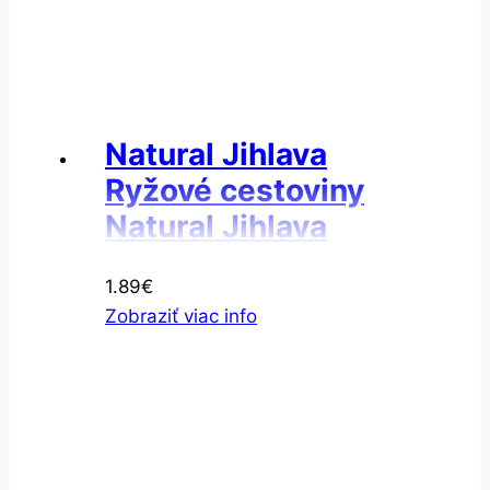
Natural Jihlava
Ryžové cestoviny
Natural Jihlava
Cestoviny ryžové
1.89
€
hviezdičky
Zobraziť viac info
bezgluténové 300g