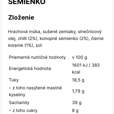
SEMIENKO
Zloženie
Hrachová múka, sušené zemiaky, slnečnicový
olej, chilli (2%), konopné semienko (2%), čierne
korenie (1%), soľ.
Priemerné nutričné hodnoty
v 100 g
1601 kJ / 383
Energetická hodnota
kcal
Tuky
18,5 g
– z toho nasýtené mastné
1,79 g
kyseliny
Sacharidy
39 g
– z toho cukry
8 g