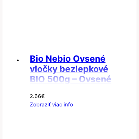
Bio Nebio Ovsené
vločky bezlepkové
BIO 500g – Ovsené
vločky malé
2.66
€
Zobraziť viac info