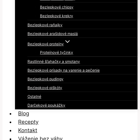
Bezlepkové chipsy
Bezlepkové krekry
Bezlepkové raňajky
Bezlepkové arašidové maslá
Bezlepkové proteíny
Proteínové tyčinky
Rastlinné šľahačky a smotany
Bezlepkové prísady na varenie a pečenie
Bezlepkové pudingy
Bezlepkové piškóty
Ostatné
Darčekové poukážky
Blog
Recepty
Kontakt
Váženie bez váhy