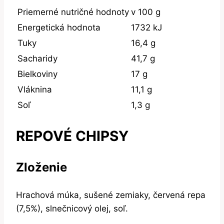
Priemerné nutričné hodnoty
v 100 g
Energetická hodnota
1732 kJ
Tuky
16,4 g
Sacharidy
41,7 g
Bielkoviny
17 g
Vláknina
11,1 g
Soľ
1,3 g
REPOVÉ CHIPSY
Zloženie
Hrachová múka, sušené zemiaky, červená repa
(7,5%), slnečnicový olej, soľ.