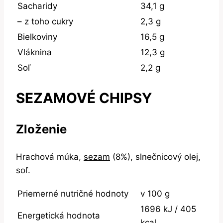
Sacharidy
34,1 g
– z toho cukry
2,3 g
Bielkoviny
16,5 g
Vláknina
12,3 g
Soľ
2,2 g
SEZAMOVÉ CHIPSY
Zloženie
Hrachová múka,
sezam
(8%), slnečnicový olej,
soľ.
Priemerné nutričné hodnoty
v 100 g
1696 kJ / 405
Energetická hodnota
kcal