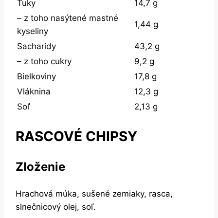
Tuky
14,7 g
– z toho nasýtené mastné
1,44 g
kyseliny
Sacharidy
43,2 g
– z toho cukry
9,2 g
Bielkoviny
17,8 g
Vláknina
12,3 g
Soľ
2,13 g
RASCOVÉ CHIPSY
Zloženie
Hrachová múka, sušené zemiaky, rasca,
slnečnicový olej, soľ.