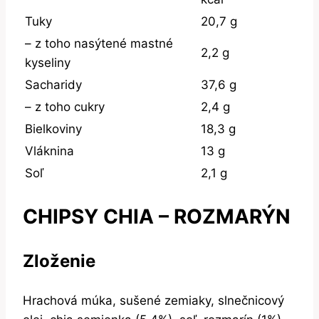
Tuky
20,7 g
– z toho nasýtené mastné
2,2 g
kyseliny
Sacharidy
37,6 g
– z toho cukry
2,4 g
Bielkoviny
18,3 g
Vláknina
13 g
Soľ
2,1 g
CHIPSY CHIA – ROZMARÝN
Zloženie
Hrachová múka, sušené zemiaky, slnečnicový