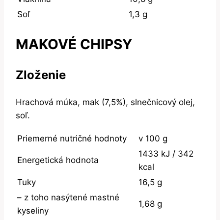
Soľ
1,3 g
MAKOVÉ CHIPSY
Zloženie
Hrachová múka, mak (7,5%), slnečnicový olej,
soľ.
Priemerné nutričné hodnoty
v 100 g
1433 kJ / 342
Energetická hodnota
kcal
Tuky
16,5 g
– z toho nasýtené mastné
1,68 g
kyseliny