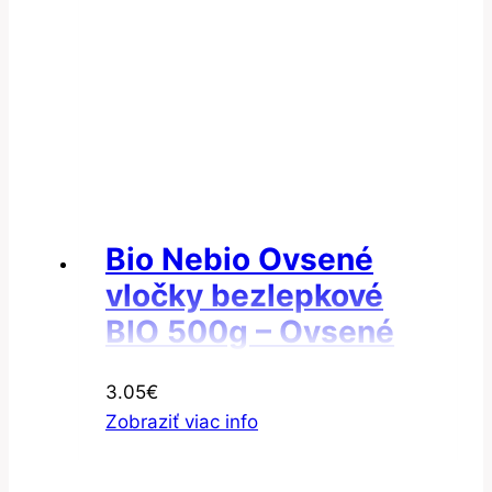
Bio Nebio Ovsené
vločky bezlepkové
BIO 500g – Ovsené
vločky veľké
3.05
€
Zobraziť viac info