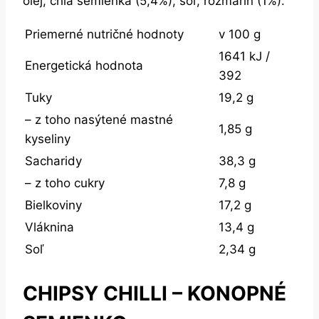
olej, chia semienka (5,4%), soľ, rozmarín (1%).
Priemerné nutričné hodnoty
v 100 g
1641 kJ /
Energetická hodnota
392
Tuky
19,2 g
– z toho nasýtené mastné
1,85 g
kyseliny
Sacharidy
38,3 g
– z toho cukry
7,8 g
Bielkoviny
17,2 g
Vláknina
13,4 g
Soľ
2,34 g
CHIPSY CHILLI – KONOPNÉ