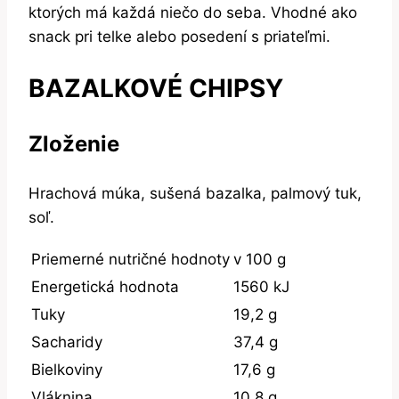
ktorých má každá niečo do seba. Vhodné ako
snack pri telke alebo posedení s priateľmi.
BAZALKOVÉ CHIPSY
Zloženie
Hrachová múka, sušená bazalka, palmový tuk,
soľ.
Priemerné nutričné hodnoty
v 100 g
Energetická hodnota
1560 kJ
Tuky
19,2 g
Sacharidy
37,4 g
Bielkoviny
17,6 g
Vláknina
10,8 g