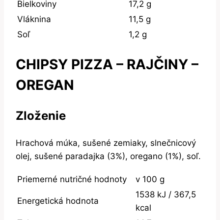
Bielkoviny
17,2 g
Vláknina
11,5 g
Soľ
1,2 g
CHIPSY PIZZA – RAJČINY –
OREGAN
Zloženie
Hrachová múka, sušené zemiaky, slnečnicový
olej, sušené paradajka (3%), oregano (1%), soľ.
Priemerné nutričné hodnoty
v 100 g
1538 kJ / 367,5
Energetická hodnota
kcal