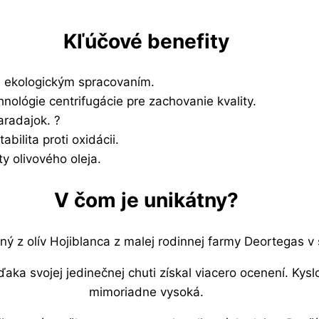
Kľúčové benefity
 s ekologickým spracovaním.
nológie centrifugácie pre zachovanie kvality.
aradajok. ?
bilita proti oxidácii.
y olivového oleja.
V čom je unikátny?
ený z olív Hojiblanca z malej rodinnej farmy Deortegas v 
aka svojej jedinečnej chuti získal viacero ocenení. Kyslo
mimoriadne vysoká.