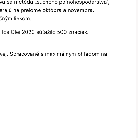
užíva sa metóda „suchého poľnohospodárstva“,
ierajú na prelome októbra a novembra.
čným liekom.
Flos Olei 2020 súťažilo 500 značiek.
lejovej. Spracované s maximálnym ohľadom na