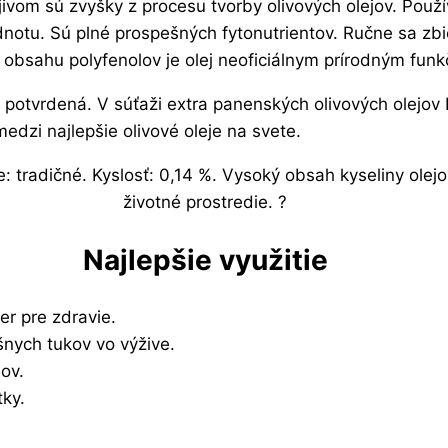
ojivom sú zvyšky z procesu tvorby olivových olejov. Po
notu. Sú plné prospešných fytonutrientov. Ručne sa zb
bsahu polyfenolov je olej neoficiálnym prírodným funk
 potvrdená. V súťaži extra panenských olivových olejov 
edzi najlepšie olivové oleje na svete.
ie: tradičné. Kyslosť: 0,14 %. Vysoký obsah kyseliny o
životné prostredie. ?
Najlepšie využitie
er pre zdravie.
nych tukov vo výžive.
ov.
ky.