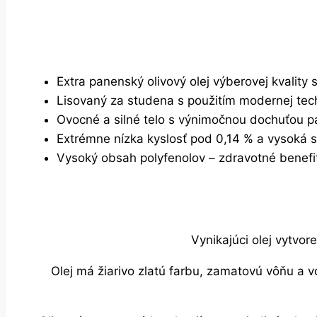
Extra panenský olivový olej výberovej kvality
Lisovaný za studena s použitím modernej tech
Ovocné a silné telo s výnimočnou dochuťou p
Extrémne nízka kyslosť pod 0,14 % a vysoká sta
Vysoký obsah polyfenolov – zdravotné benefit
Vynikajúci olej vytvor
Olej má žiarivo zlatú farbu, zamatovú vôňu a vď