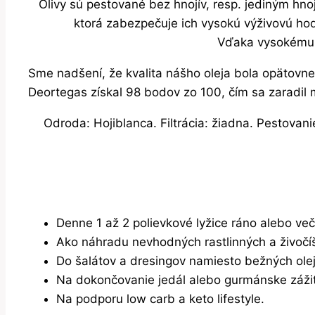
Olivy sú pestované bez hnojív, resp. jediným hn
ktorá zabezpečuje ich vysokú výživovú hod
Vďaka vysokému o
Sme nadšení, že kvalita nášho oleja bola opätovne
Deortegas získal 98 bodov zo 100, čím sa zaradil m
Odroda: Hojiblanca. Filtrácia: žiadna. Pestovan
Denne 1 až 2 polievkové lyžice ráno alebo več
Ako náhradu nevhodných rastlinných a živočíš
Do šalátov a dresingov namiesto bežných olej
Na dokončovanie jedál alebo gurmánske zážit
Na podporu low carb a keto lifestyle.