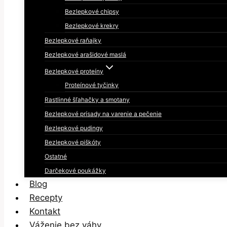
Bezlepkové chipsy
Bezlepkové krekry
Bezlepkové raňajky
Bezlepkové arašidové maslá
Bezlepkové proteíny
Proteínové tyčinky
Rastlinné šľahačky a smotany
Bezlepkové prísady na varenie a pečenie
Bezlepkové pudingy
Bezlepkové piškóty
Ostatné
Darčekové poukážky
Blog
Recepty
Kontakt
Váženie bez váhy