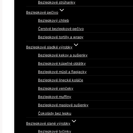
Bezlepkové strúhanky
Bezlepkové pečivo
Bezlepkový chlieb
Čerstvé bezlepkové pečivo
Bezlepkové tortilly a wrapy
Bezlepkové sladké výrobky
Bezlepkové keksy a sušienky
Bezlepkové kúpeľné oblátky
Bezlepkové müsli a flapjacky
Bezlepkové linecké koláče
Bezlepkové venčeky
Bezlepkové muffiny
Bezlepkové maslové sušienky
Čokolády bez lepku
Bezlepkové slané výrobky
Bezlepkové tyčinky