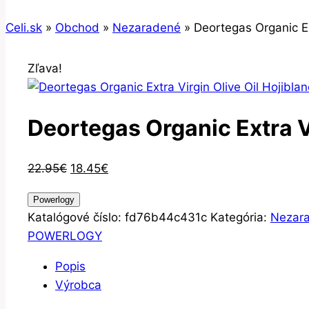
Celi.sk
»
Obchod
»
Nezaradené
»
Deortegas Organic Ex
Zľava!
Deortegas Organic Extra V
Pôvodná
Aktuálna
22.95
€
18.45
€
cena
cena
Powerlogy
bola:
je:
Katalógové číslo:
fd76b44c431c
Kategória:
Nezar
22.95€.
18.45€.
POWERLOGY
Popis
Výrobca