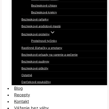
Bezlepkové chipsy
Bezlepkové krekry
Bezlepkové raňajky
Bezlepkové arašidové maslá
Bezlepkové proteíny
Proteínové tyčinky
Rastlinné šľahačky a smotany
Bezlepkové prísady na varenie a pečenie
Bezlepkové pudingy
Bezlepkové piškóty
Ostatné
Darčekové poukážky
Blog
Recepty
Kontakt
Váženie bez váhy