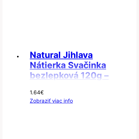
Natural Jihlava
Nátierka Svačinka
bezlepková 120g –
Nátierka valašská
1.64
€
Zobraziť viac info