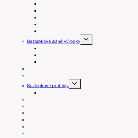
Bezlepkové linecké koláče
Bezlepkové venčeky
Bezlepkové muffiny
Bezlepkové maslové sušienky
Čokolády bez lepku
Toggle
Bezlepkové slané výrobky
child
menu
Bezlepkové tyčinky
Bezlepkové chipsy
Bezlepkové krekry
Bezlepkové raňajky
Bezlepkové arašidové maslá
Toggle
Bezlepkové proteíny
child
menu
Proteínové tyčinky
Rastlinné šľahačky a smotany
Bezlepkové prísady na varenie a pečenie
Bezlepkové pudingy
Bezlepkové piškóty
Ostatné
Darčekové poukážky