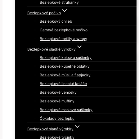
Bezlepkové strúhanky
Bezlepkové pečivo
Bezlepkový chlieb
Čerstvé bezlepkové pečivo
Bezlepkové tortilly a wrapy
Bezlepkové sladké výrobky
Bezlepkové keksy a sušienky
Bezlepkové kúpeľné oblátky
Bezlepkové müsli a flapjacky
Bezlepkové linecké koláče
Bezlepkové venčeky
Bezlepkové muffiny
Bezlepkové maslové sušienky
Čokolády bez lepku
Bezlepkové slané výrobky
Bezlepkové tyčinky