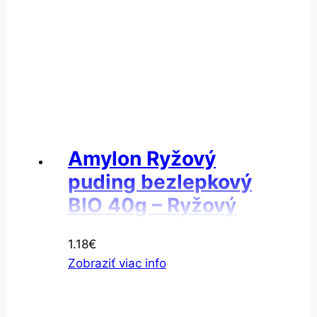
Amylon Ryžový
puding bezlepkový
BIO 40g – Ryžový
puding so škoricou a
1.18
€
s jablkom
Zobraziť viac info