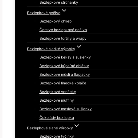
Bezlepkové strúhanky
Bezlepkové pečivo
Bezlepkový chlieb
Čerstvé bezlepkové pečivo
Bezlepkové tortilly a wrapy
Bezlepkové sladké výrobky
Bezlepkové keksy a sušienky
Bezlepkové kúpeľné oblátky
Bezlepkové müsli a flapjacky
Bezlepkové linecké koláče
Bezlepkové venčeky
Bezlepkové muffiny
Bezlepkové maslové sušienky
Čokolády bez lepku
Bezlepkové slané výrobky
Bezlepkové tyčinky