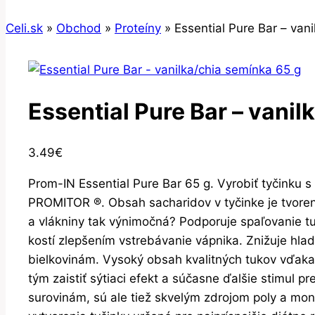
Celi.sk
»
Obchod
»
Proteíny
»
Essential Pure Bar – van
Essential Pure Bar – vani
3.49
€
Prom-IN Essential Pure Bar 65 g. Vyrobiť tyčinku 
PROMITOR ®. Obsah sacharidov v tyčinke je tvorený
a vlákniny tak výnimočná? Podporuje spaľovanie tu
kostí zlepšením vstrebávanie vápnika. Znižuje hlad
bielkovinám. Vysoký obsah kvalitných tukov vďaka po
tým zaistiť sýtiaci efekt a súčasne ďalšie stimul 
surovinám, sú ale tiež skvelým zdrojom poly a mo