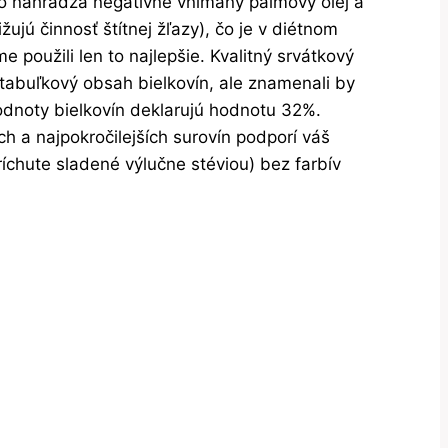
sto nahrádza negatívne vnímaný palmový olej a
jú činnosť štítnej žľazy), čo je v diétnom
použili len to najlepšie. Kvalitný srvátkový
li tabuľkový obsah bielkovín, ale znamenali by
hodnoty bielkovín deklarujú hodnotu 32%.
ích a najpokročilejších surovín podporí váš
ríchute sladené výlučne stéviou) bez farbív