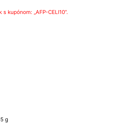
k s kupónom: „AFP-CELI10“.
65 g