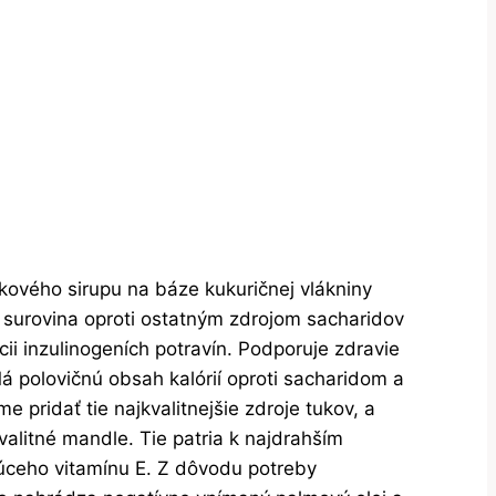
kového sirupu na báze kukuričnej vlákniny
 surovina oproti ostatným zdrojom sacharidov
i inzulinogeních potravín. Podporuje zdravie
á polovičnú obsah kalórií oproti sacharidom a
 pridať tie najkvalitnejšie zdroje tukov, a
valitné mandle. Tie patria k najdrahším
júceho vitamínu E. Z dôvodu potreby