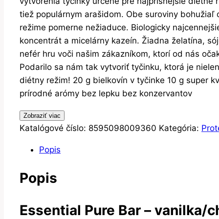
vytvorenia tyčinky určené pre najprísnejšie diétne
tiež populárnym arašidom. Obe suroviny bohužiaľ ob
režime pomerne nežiaduce. Biologicky najcennejšie
koncentrát a micelárny kazeín. Žiadna želatína, sój
nefér hru voči našim zákazníkom, ktorí od nás očak
Podarilo sa nám tak vytvoriť tyčinku, ktorá je niel
diétny režim! 20 g bielkovín v tyčinke 10 g super 
prírodné arómy bez lepku bez konzervantov
Zobraziť viac
Katalógové číslo:
8595098009360
Kategória:
Prot
Popis
Popis
Essential Pure Bar – vanilka/