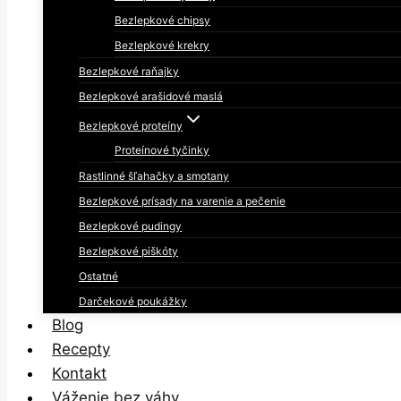
Bezlepkové chipsy
Bezlepkové krekry
Bezlepkové raňajky
Bezlepkové arašidové maslá
Bezlepkové proteíny
Proteínové tyčinky
Rastlinné šľahačky a smotany
Bezlepkové prísady na varenie a pečenie
Bezlepkové pudingy
Bezlepkové piškóty
Ostatné
Darčekové poukážky
Blog
Recepty
Kontakt
Váženie bez váhy