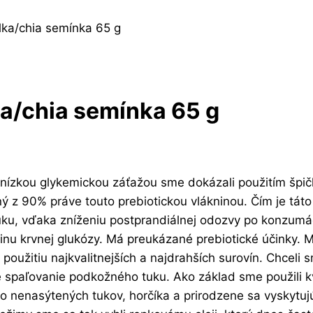
ilka/chia semínka 65 g
lka/chia semínka 65 g
s nízkou glykemickou záťažou sme dokázali použitím špič
 z 90% práve touto prebiotickou vlákninou. Čím je táto
ku, vďaka zníženiu postprandiálnej odozvy po konzumáci
inu krvnej glukózy. Má preukázané prebiotické účinky. M
užitiu najkvalitnejších a najdrahších surovín. Chceli sme
pre spaľovanie podkožného tuku. Ako základ sme použili k
no nenasýtených tukov, horčíka a prirodzene sa vyskytu