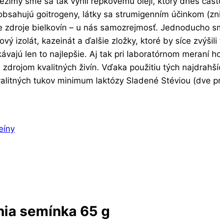
 režimy sme sa tak vyhli repkovému oleji, ktorý dnes ča
sahujú goitrogeny, látky sa strumigenním účinkom (znižu
 zdroje bielkovín – u nás samozrejmosť. Jednoducho sme 
ový izolát, kazeinát a ďalšie zložky, ktoré by síce zvýši
ávajú len to najlepšie. Aj tak pri laboratórnom meraní 
en zdrojom kvalitných živín. Vďaka použitiu tých najdrahš
kvalitných tukov minimum laktózy Sladené Stéviou (dve p
eíny
chia semínka 65 g