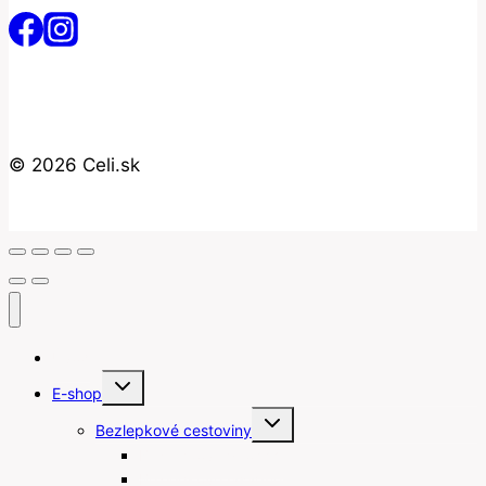
© 2026 Celi.sk
Úvod
Toggle
E-shop
child
menu
Toggle
Bezlepkové cestoviny
child
menu
Bezlepkové gnocchi
Bezlepkové lasagne