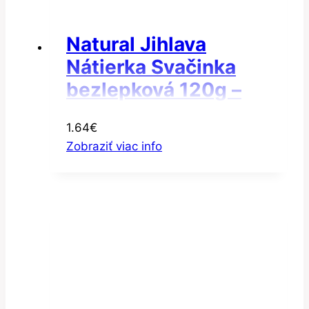
Natural Jihlava
Nátierka Svačinka
bezlepková 120g –
Nátierka tataráček
1.64
€
Zobraziť viac info