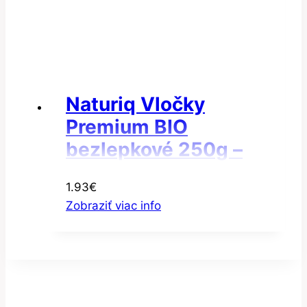
Naturiq Vločky
Premium BIO
bezlepkové 250g –
Vločky pšenové
1.93
€
Zobraziť viac info