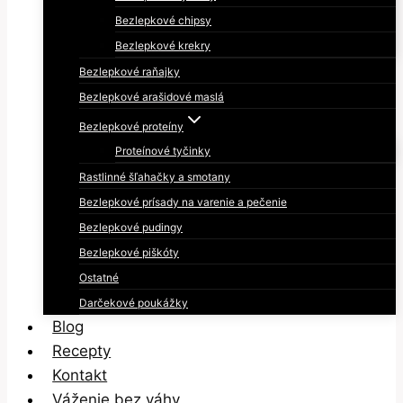
Bezlepkové chipsy
Bezlepkové krekry
Bezlepkové raňajky
Bezlepkové arašidové maslá
Bezlepkové proteíny
Proteínové tyčinky
Rastlinné šľahačky a smotany
Bezlepkové prísady na varenie a pečenie
Bezlepkové pudingy
Bezlepkové piškóty
Ostatné
Darčekové poukážky
Blog
Recepty
Kontakt
Váženie bez váhy