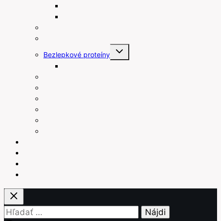
Bezlepkové chipsy
Bezlepkové krekry
Bezlepkové raňajky
Bezlepkové arašidové maslá
Toggle
Bezlepkové proteíny
child
menu
Proteínové tyčinky
Rastlinné šľahačky a smotany
Bezlepkové prísady na varenie a pečenie
Bezlepkové pudingy
Bezlepkové piškóty
Ostatné
Darčekové poukážky
Blog
Recepty
Kontakt
Váženie bez váhy
Hľadať: