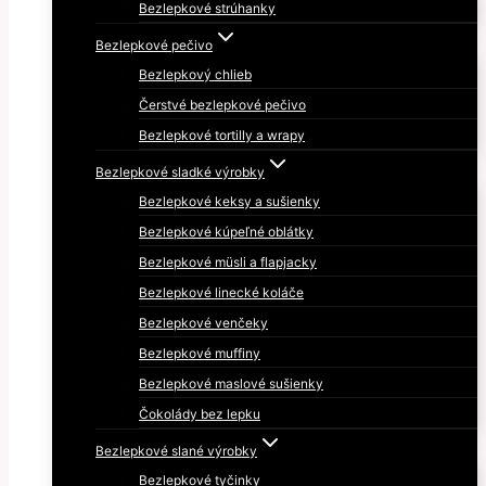
Bezlepkové strúhanky
Bezlepkové pečivo
Bezlepkový chlieb
Čerstvé bezlepkové pečivo
Bezlepkové tortilly a wrapy
Bezlepkové sladké výrobky
Bezlepkové keksy a sušienky
Bezlepkové kúpeľné oblátky
Bezlepkové müsli a flapjacky
Bezlepkové linecké koláče
Bezlepkové venčeky
Bezlepkové muffiny
Bezlepkové maslové sušienky
Čokolády bez lepku
Bezlepkové slané výrobky
Bezlepkové tyčinky