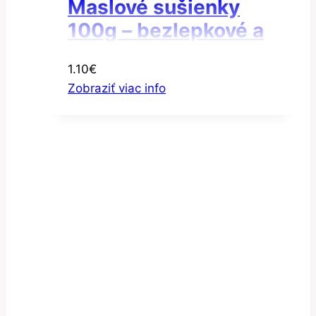
Maslové sušienky
100g – bezlepkové a
bez laktózy
1.10
€
Zobraziť viac info