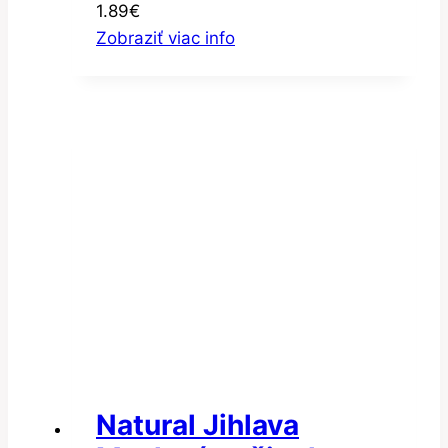
1.89
€
hviezdičky
Zobraziť viac info
bezgluténové 300g
Natural Jihlava