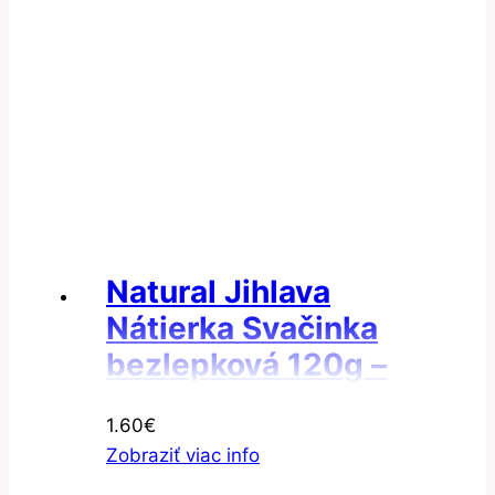
Natural Jihlava
Nátierka Svačinka
bezlepková 120g –
Nátierka sójová
1.60
€
Zobraziť viac info