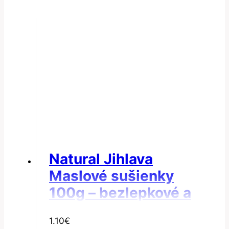
Natural Jihlava
Maslové sušienky
100g – bezlepkové a
bez laktózy
1.10
€