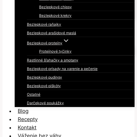
Bezlepkové chipsy
Bezlepkové krekry
Bezlepkové raňajky
Bezlepkové arašidové maslá
Bezlepkové proteíny
Proteínové tyčinky
Rastlinné šľahačky a smotany
Bezlepkové prísady na varenie a pečenie
Bezlepkové pudingy
Bezlepkové piškóty
Ostatné
Darčekové poukážky
Blog
Recepty
Kontakt
Váženie bez váhy