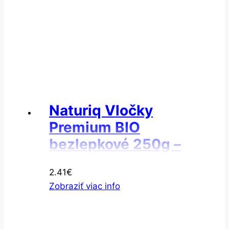
Naturiq Vločky
Premium BIO
bezlepkové 250g –
Vločky ryža natural
2.41
€
Zobraziť viac info