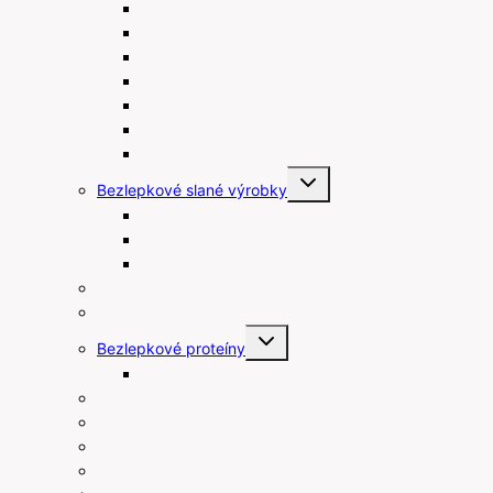
Bezlepkové kúpeľné oblátky
Bezlepkové müsli a flapjacky
Bezlepkové linecké koláče
Bezlepkové venčeky
Bezlepkové muffiny
Bezlepkové maslové sušienky
Čokolády bez lepku
Toggle
Bezlepkové slané výrobky
child
menu
Bezlepkové tyčinky
Bezlepkové chipsy
Bezlepkové krekry
Bezlepkové raňajky
Bezlepkové arašidové maslá
Toggle
Bezlepkové proteíny
child
menu
Proteínové tyčinky
Rastlinné šľahačky a smotany
Bezlepkové prísady na varenie a pečenie
Bezlepkové pudingy
Bezlepkové piškóty