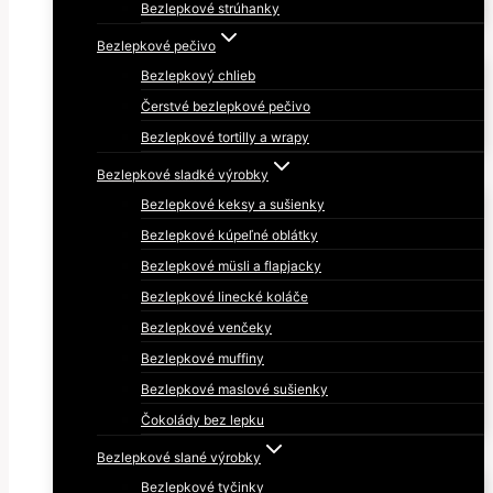
Bezlepkové strúhanky
Bezlepkové pečivo
Bezlepkový chlieb
Čerstvé bezlepkové pečivo
Bezlepkové tortilly a wrapy
Bezlepkové sladké výrobky
Bezlepkové keksy a sušienky
Bezlepkové kúpeľné oblátky
Bezlepkové müsli a flapjacky
Bezlepkové linecké koláče
Bezlepkové venčeky
Bezlepkové muffiny
Bezlepkové maslové sušienky
Čokolády bez lepku
Bezlepkové slané výrobky
Bezlepkové tyčinky