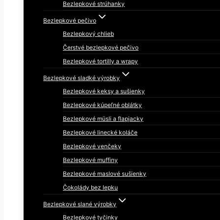
Bezlepkové strúhanky
Bezlepkové pečivo
Bezlepkový chlieb
Čerstvé bezlepkové pečivo
Bezlepkové tortilly a wrapy
Bezlepkové sladké výrobky
Bezlepkové keksy a sušienky
Bezlepkové kúpeľné oblátky
Bezlepkové müsli a flapjacky
Bezlepkové linecké koláče
Bezlepkové venčeky
Bezlepkové muffiny
Bezlepkové maslové sušienky
Čokolády bez lepku
Bezlepkové slané výrobky
Bezlepkové tyčinky