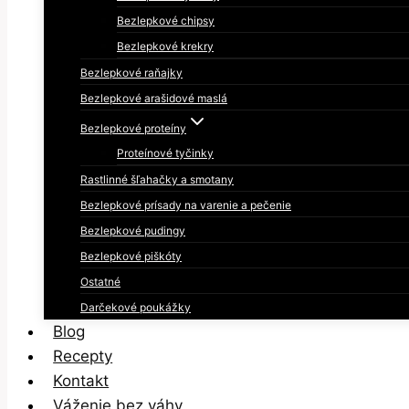
Bezlepkové chipsy
Bezlepkové krekry
Bezlepkové raňajky
Bezlepkové arašidové maslá
Bezlepkové proteíny
Proteínové tyčinky
Rastlinné šľahačky a smotany
Bezlepkové prísady na varenie a pečenie
Bezlepkové pudingy
Bezlepkové piškóty
Ostatné
Darčekové poukážky
Blog
Recepty
Kontakt
Váženie bez váhy