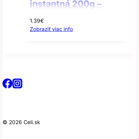
instantná 200g –
Ovseno-jačmenná
1.39
€
instantná kaša
Zobraziť viac info
© 2026 Celi.sk