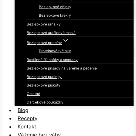
Bezlepkové chipsy
Bezlepkové krekry
Bezlepkové raňajky
Bezlepkové arašidové maslá
Bezlepkové proteíny
Proteínové tyčinky
Rastlinné šľahačky a smotany
Bezlepkové prísady na varenie a pečenie
Bezlepkové pudingy
Bezlepkové piškóty
Ostatné
Darčekové poukážky
Blog
Recepty
Kontakt
Váženie bez váhy