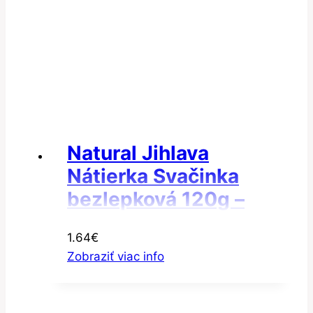
Natural Jihlava
Nátierka Svačinka
bezlepková 120g –
Nátierka
1.64
€
šampiňónová
Zobraziť viac info