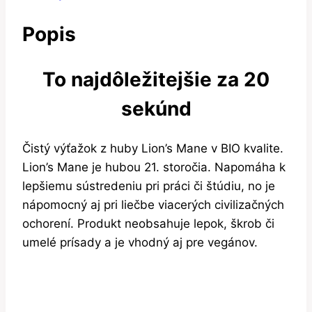
Popis
To najdôležitejšie za 20
sekúnd
Čistý výťažok z huby Lion’s Mane v BIO kvalite.
Lion’s Mane je hubou 21. storočia. Napomáha k
lepšiemu sústredeniu pri práci či štúdiu, no je
nápomocný aj pri liečbe viacerých civilizačných
ochorení. Produkt neobsahuje lepok, škrob či
umelé prísady a je vhodný aj pre vegánov.