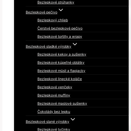
Bezlepkové strúhanky
Bezlepkové pečivo
Bezlepkový chlieb
Čerstvé bezlepkové pečivo
Bezlepkové tortilly a wrapy
Bezlepkové sladké výrobky
Bezlepkové keksy a sušienky
Bezlepkové kúpeľné oblátky
Bezlepkové müsli a flapjacky
Bezlepkové linecké koláče
Bezlepkové venčeky
Bezlepkové muffiny
Bezlepkové maslové sušienky
Čokolády bez lepku
Bezlepkové slané výrobky
Bezlepkové tyčinky