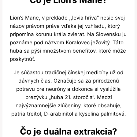
Čo je Lion’s Mane?
Lion’s Mane, v preklade ,,levia hriva” nesie svoj
názov právom práve vďaka jej vzhľadu, ktorý
pripomína korunu kráľa zvierat. Na Slovensku ju
poznáme pod názvom Koralovec ježovitý. Táto
huba sa pýši množstvom benefitov, ktoré môže
poskytnúť.
Je súčasťou tradičnej čínskej medicíny už od
dávnych čias. Označuje sa za prirodzenú
potravu pre neuróny a dokonca si vyslúžila
prezývku „huba 21. storočia“. Medzi
najvýznamnejšie zlúčeniny, ktoré obsahuje,
patria treitol, D-arabinitol a kyselina palmitová.
Čo je duálna extrakcia?