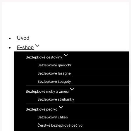
Skip
to
content
Úvod
E-shop
Bezlepkové cestoviny
Bezlepkové gnocchi
Bezlepkové lasagne
Bezlepkové špagety
Bezlepkové múky a zmesi
Bezlepkové strúhanky
Bezlepkové pečivo
Bezlepkový chlieb
Čerstvé bezlepkové pečivo