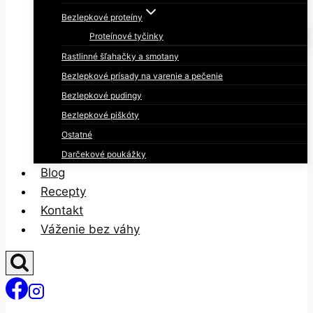
Bezlepkové proteíny
Proteínové tyčinky
Rastlinné šľahačky a smotany
Bezlepkové prísady na varenie a pečenie
Bezlepkové pudingy
Bezlepkové piškóty
Ostatné
Darčekové poukážky
Blog
Recepty
Kontakt
Váženie bez váhy