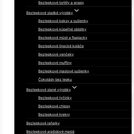
Bezlepkové tortilly a wrapy
Bezlepkové sladké výrobky
Bezlepkové keksy a sušienky
Bezlepkové kúpeľné oblátky
Bezlepkové müsli a flapjacky
Bezlepkové linecké koláče
Bezlepkové venčeky
Bezlepkové muffiny
Bezlepkové maslové sušienky
Čokolády bez lepku
Bezlepkové slané výrobky
Bezlepkové tyčinky
Bezlepkové chipsy
Bezlepkové krekry
Bezlepkové raňajky
Bezlepkové arašidové maslá