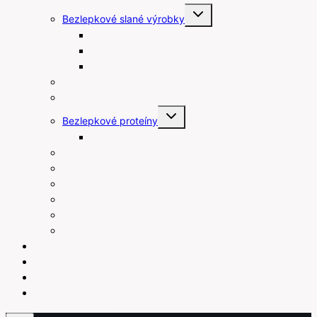
Toggle
Bezlepkové slané výrobky
child
menu
Bezlepkové tyčinky
Bezlepkové chipsy
Bezlepkové krekry
Bezlepkové raňajky
Bezlepkové arašidové maslá
Toggle
Bezlepkové proteíny
child
menu
Proteínové tyčinky
Rastlinné šľahačky a smotany
Bezlepkové prísady na varenie a pečenie
Bezlepkové pudingy
Bezlepkové piškóty
Ostatné
Darčekové poukážky
Blog
Recepty
Kontakt
Váženie bez váhy