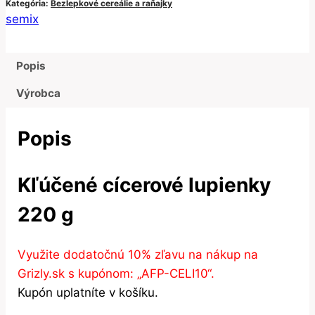
Kategória:
Bezlepkové cereálie a raňajky
semix
Popis
Výrobca
Popis
Kľúčené cícerové lupienky
220 g
Využite dodatočnú 10% zľavu na nákup na
Grizly.sk s kupónom: „AFP-CELI10“.
Kupón uplatníte v košíku.