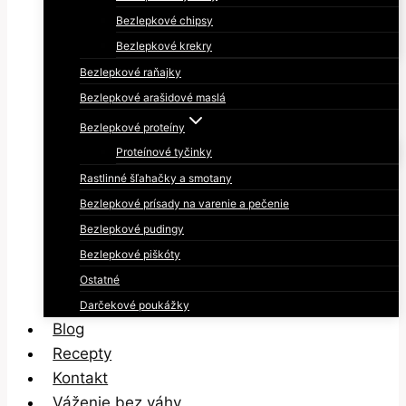
Bezlepkové chipsy
Bezlepkové krekry
Bezlepkové raňajky
Bezlepkové arašidové maslá
Bezlepkové proteíny
Proteínové tyčinky
Rastlinné šľahačky a smotany
Bezlepkové prísady na varenie a pečenie
Bezlepkové pudingy
Bezlepkové piškóty
Ostatné
Darčekové poukážky
Blog
Recepty
Kontakt
Váženie bez váhy