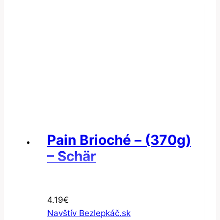
Pain Brioché – (370g)
– Schär
4.19
€
Navštív Bezlepkáč.sk