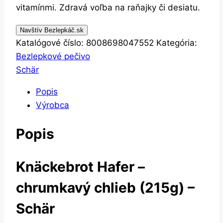
vitamínmi. Zdravá voľba na raňajky či desiatu.
Navštív Bezlepkáč.sk
Katalógové číslo:
8008698047552
Kategória:
Bezlepkové pečivo
Schär
Popis
Výrobca
Popis
Knäckebrot Hafer –
chrumkavý chlieb (215g) –
Schär