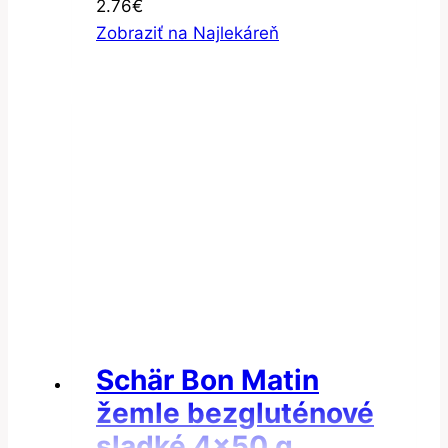
2.76
€
Zobraziť na Najlekáreň
Schär Bon Matin
žemle bezgluténové
sladké 4×50 g