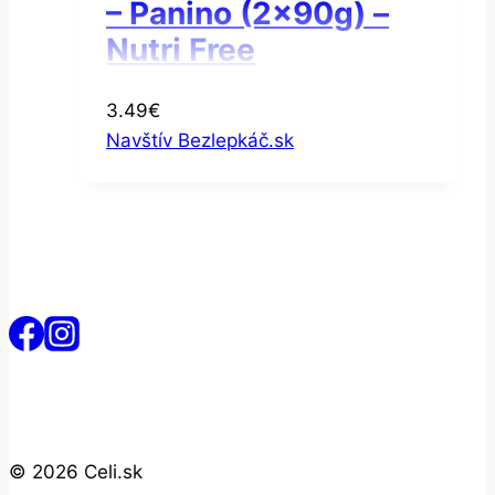
– Panino (2x90g) –
Nutri Free
3.49
€
Navštív Bezlepkáč.sk
© 2026 Celi.sk