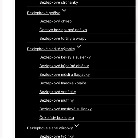
Bezlepkové strúhanky
Bezlepkové pečivo
Bezlepkový chlieb
Čerstvé bezlepkové pečivo
Bezlepkové tortilly a wrapy
Bezlepkové sladké výrobky
Bezlepkové keksy a sušienky
Bezlepkové kúpeľné oblátky
Bezlepkové müsli a flapjacky
Bezlepkové linecké koláče
Bezlepkové venčeky
Bezlepkové muffiny
Bezlepkové maslové sušienky
Čokolády bez lepku
Bezlepkové slané výrobky
Bezlepkové tyčinky