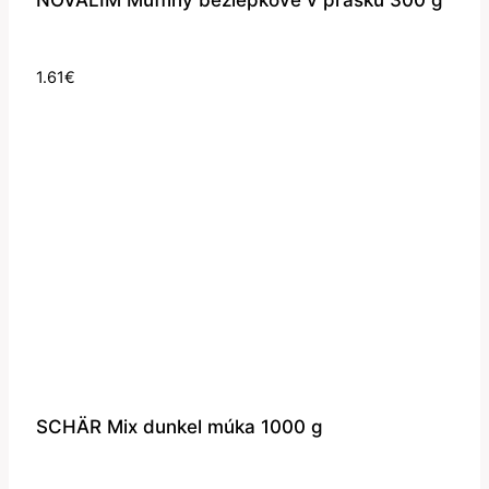
NOVALIM Muffiny bezlepkové v prášku 300 g
1.61
€
SCHÄR Mix dunkel múka 1000 g