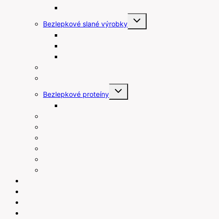
Čokolády bez lepku
Toggle
Bezlepkové slané výrobky
child
menu
Bezlepkové tyčinky
Bezlepkové chipsy
Bezlepkové krekry
Bezlepkové raňajky
Bezlepkové arašidové maslá
Toggle
Bezlepkové proteíny
child
menu
Proteínové tyčinky
Rastlinné šľahačky a smotany
Bezlepkové prísady na varenie a pečenie
Bezlepkové pudingy
Bezlepkové piškóty
Ostatné
Darčekové poukážky
Blog
Recepty
Kontakt
Váženie bez váhy