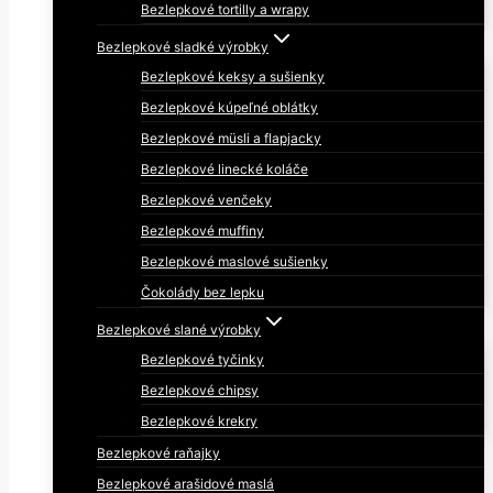
Bezlepkové tortilly a wrapy
Bezlepkové sladké výrobky
Bezlepkové keksy a sušienky
Bezlepkové kúpeľné oblátky
Bezlepkové müsli a flapjacky
Bezlepkové linecké koláče
Bezlepkové venčeky
Bezlepkové muffiny
Bezlepkové maslové sušienky
Čokolády bez lepku
Bezlepkové slané výrobky
Bezlepkové tyčinky
Bezlepkové chipsy
Bezlepkové krekry
Bezlepkové raňajky
Bezlepkové arašidové maslá