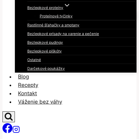
Bezlepkové proteíny
Proteínové tyčinky
Rastlinné šľahačky a smotany
Bezlepkové prísady na varenie a pečenie
Bezlepkové pudingy
Bezlepkové piškóty
Ostatné
Darčekové poukážky
Blog
Recepty
Kontakt
Váženie bez váhy