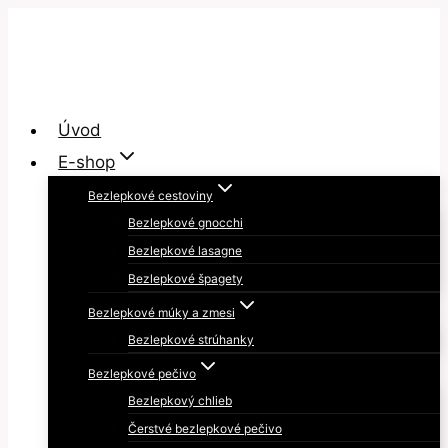
Skip
to
content
Úvod
E-shop
Bezlepkové cestoviny
Bezlepkové gnocchi
Bezlepkové lasagne
Bezlepkové špagety
Bezlepkové múky a zmesi
Bezlepkové strúhanky
Bezlepkové pečivo
Bezlepkový chlieb
Čerstvé bezlepkové pečivo