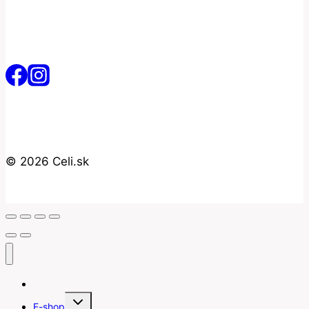
© 2026 Celi.sk
Úvod
Toggle
E-shop
child