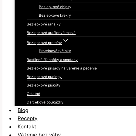
Bezlepkové chipsy
Bezlepkové krekry
Bezlepkové raňajky
Bezlepkové arašidové maslá
Bezlepkové proteíny
Proteínové tyčinky
Rastlinné šľahačky a smotany
Bezlepkové prísady na varenie a pečenie
Bezlepkové pudingy
Bezlepkové piškóty
Ostatné
Darčekové poukážky
Blog
Recepty
Kontakt
Váženie bez váhy