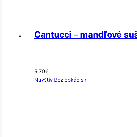
Cantucci – mandľové suš
5.79
€
Navštív Bezlepkáč.sk