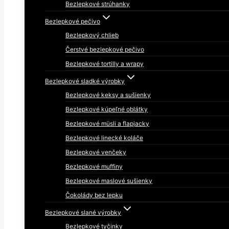
Bezlepkové strúhanky
Bezlepkové pečivo
Bezlepkový chlieb
Čerstvé bezlepkové pečivo
Bezlepkové tortilly a wrapy
Bezlepkové sladké výrobky
Bezlepkové keksy a sušienky
Bezlepkové kúpeľné oblátky
Bezlepkové müsli a flapjacky
Bezlepkové linecké koláče
Bezlepkové venčeky
Bezlepkové muffiny
Bezlepkové maslové sušienky
Čokolády bez lepku
Bezlepkové slané výrobky
Bezlepkové tyčinky