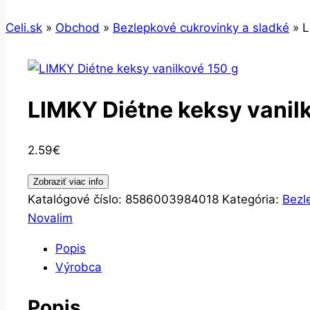
Celi.sk
»
Obchod
»
Bezlepkové cukrovinky a sladké
»
L
LIMKY Diétne keksy vanil
2.59
€
Zobraziť viac info
Katalógové číslo:
8586003984018
Kategória:
Bezl
Novalim
Popis
Výrobca
Popis