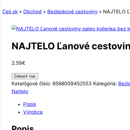
Celi.sk
»
Obchod
»
Bezlepkové cestoviny
»
NAJTELO Ľa
NAJTELO Ľanové cestoviny
2.59
€
Zobraziť viac
Katalógové číslo:
8588009452553
Kategória:
Bezl
Najtelo
Popis
Výrobca
Popis