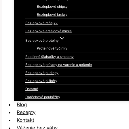
Bezlepkové chipsy
Bezlepkové krekry
Bezlepkové raňajky
Bezlepkové arašidové maslá
Bezlepkové proteíny
Proteínové tyčinky
Rastlinné šľahačky a smotany
Bezlepkové prísady na varenie a pečenie
Bezlepkové pudingy
Bezlepkové piškóty
Ostatné
Darčekové poukážky
Blog
Recepty
Kontakt
Váženie bez váhy