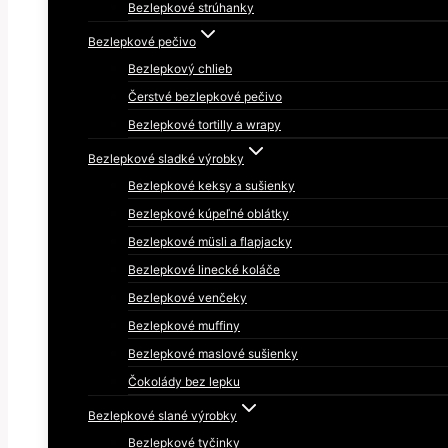
Bezlepkové strúhanky
Bezlepkové pečivo
Bezlepkový chlieb
Čerstvé bezlepkové pečivo
Bezlepkové tortilly a wrapy
Bezlepkové sladké výrobky
Bezlepkové keksy a sušienky
Bezlepkové kúpeľné oblátky
Bezlepkové müsli a flapjacky
Bezlepkové linecké koláče
Bezlepkové venčeky
Bezlepkové muffiny
Bezlepkové maslové sušienky
Čokolády bez lepku
Bezlepkové slané výrobky
Bezlepkové tyčinky