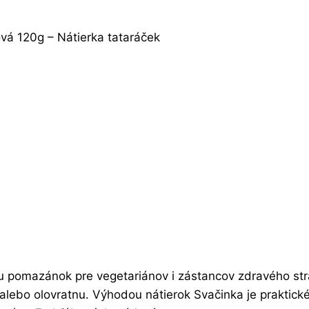
vá 120g – Nátierka tataráček
 pomazánok pre vegetariánov i zástancov zdravého stra
 alebo olovratnu. Výhodou nátierok Svačinka je praktick