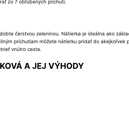
rať zo 7 obľúbených príchutí.
dobte čerstvou zeleninou. Nátierka je ideálna ako zákl
lným príchutiam môžete nátierku pridať do akejkoľvek p
trieť vnútro cesta.
PKOVÁ A JEJ VÝHODY