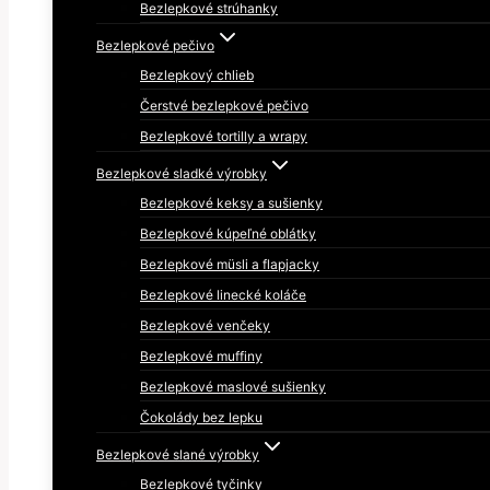
Bezlepkové strúhanky
Bezlepkové pečivo
Bezlepkový chlieb
Čerstvé bezlepkové pečivo
Bezlepkové tortilly a wrapy
Bezlepkové sladké výrobky
Bezlepkové keksy a sušienky
Bezlepkové kúpeľné oblátky
Bezlepkové müsli a flapjacky
Bezlepkové linecké koláče
Bezlepkové venčeky
Bezlepkové muffiny
Bezlepkové maslové sušienky
Čokolády bez lepku
Bezlepkové slané výrobky
Bezlepkové tyčinky