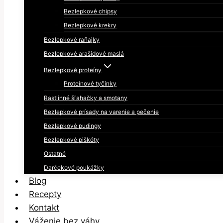
Bezlepkové chipsy
Bezlepkové krekry
Bezlepkové raňajky
Bezlepkové arašidové maslá
Bezlepkové proteíny
Proteínové tyčinky
Rastlinné šľahačky a smotany
Bezlepkové prísady na varenie a pečenie
Bezlepkové pudingy
Bezlepkové piškóty
Ostatné
Darčekové poukážky
Blog
Recepty
Kontakt
Váženie bez váhy