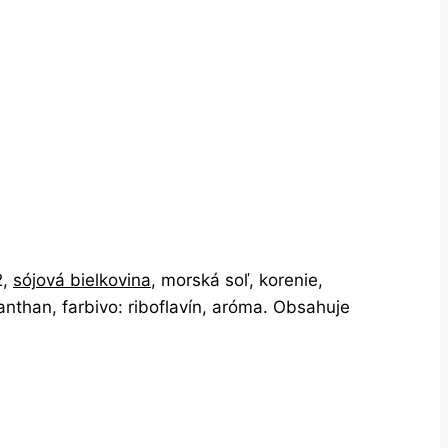
2,
sójová bielkovina
, morská soľ, korenie,
nthan, farbivo: riboflavín, aróma. Obsahuje