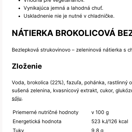
Vhodná pre vegetariánov.
Vynikajúca jemná a lahodná chuť.
Uskladnenie nie je nutné v chladničke.
NÁTIERKA BROKOLICOVÁ B
Bezlepková strukovinovo – zeleninová nátierka s c
Zloženie
Voda, brokolica (22%), fazuľa, pohánka, rastlinný 
sušená zelenina, kvasnicový extrakt, cukor, glukó
sóju
.
Priemerné nutričné hodnoty
v 100 g
Energetická hodnota
523 kJ/126 kcal
Tuky
9,8 g