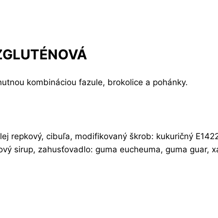
EZGLUTÉNOVÁ
hutnou kombináciou fazule, brokolice a pohánky.
olej repkový, cibuľa, modifikovaný škrob: kukuričný E142
zový sirup, zahusťovadlo: guma eucheuma, guma guar, xa