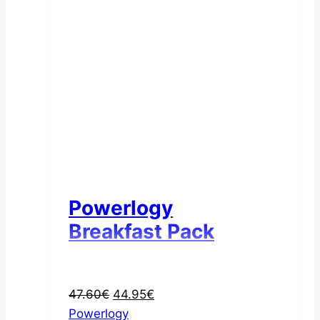
Powerlogy
Breakfast Pack
Pôvodná
Aktuálna
47.60
€
44.95
€
cena
cena
Powerlogy