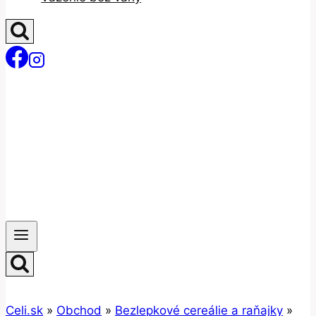
Celi.sk
»
Obchod
»
Bezlepkové cereálie a raňajky
»