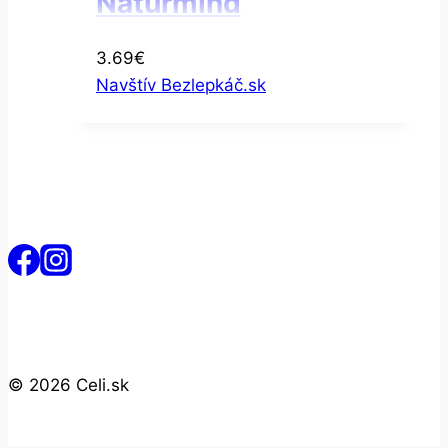
Naturmind
3.69
€
Navštív Bezlepkáč.sk
© 2026 Celi.sk