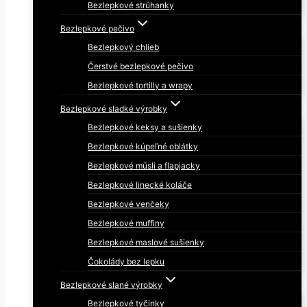
Bezlepkové strúhanky
Bezlepkové pečivo
Bezlepkový chlieb
Čerstvé bezlepkové pečivo
Bezlepkové tortilly a wrapy
Bezlepkové sladké výrobky
Bezlepkové keksy a sušienky
Bezlepkové kúpeľné oblátky
Bezlepkové müsli a flapjacky
Bezlepkové linecké koláče
Bezlepkové venčeky
Bezlepkové muffiny
Bezlepkové maslové sušienky
Čokolády bez lepku
Bezlepkové slané výrobky
Bezlepkové tyčinky