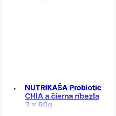
bola:
je:
47.60€.
44.95€.
NUTRIKAŠA Probiotic
CHIA a čierna ríbezla
3 x 60g