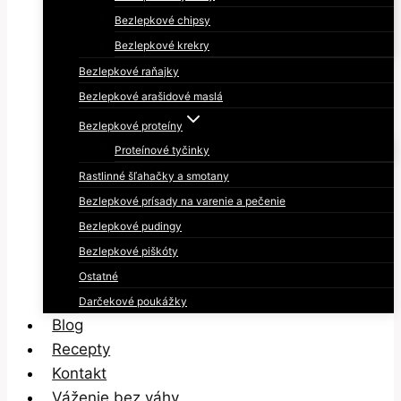
Bezlepkové chipsy
Bezlepkové krekry
Bezlepkové raňajky
Bezlepkové arašidové maslá
Bezlepkové proteíny
Proteínové tyčinky
Rastlinné šľahačky a smotany
Bezlepkové prísady na varenie a pečenie
Bezlepkové pudingy
Bezlepkové piškóty
Ostatné
Darčekové poukážky
Blog
Recepty
Kontakt
Váženie bez váhy