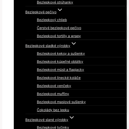
Bezlepkové strúhanky
Bezlepkové pečivo
Bezlepkový chlieb
Čerstvé bezlepkové pečivo
Bezlepkové tortilly a wrapy
Bezlepkové sladké výrobky
Bezlepkové keksy a sušienky
Bezlepkové kúpeľné oblátky
Bezlepkové müsli a flapjacky
Bezlepkové linecké koláče
Bezlepkové venčeky
Bezlepkové muffiny
Bezlepkové maslové sušienky
Čokolády bez lepku
Bezlepkové slané výrobky
Bezlepkové tyčinky