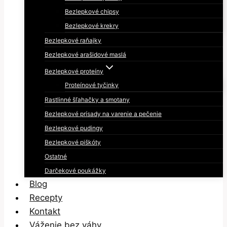
Bezlepkové chipsy
Bezlepkové krekry
Bezlepkové raňajky
Bezlepkové arašidové maslá
Bezlepkové proteíny
Proteínové tyčinky
Rastlinné šľahačky a smotany
Bezlepkové prísady na varenie a pečenie
Bezlepkové pudingy
Bezlepkové piškóty
Ostatné
Darčekové poukážky
Blog
Recepty
Kontakt
Váženie bez váhy