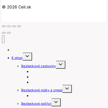
© 2026 Celi.sk
Úvod
Toggle
E-shop
child
menu
Toggle
Bezlepkové cestoviny
child
menu
Bezlepkové gnocchi
Bezlepkové lasagne
Bezlepkové špagety
Toggle
Bezlepkové múky a zmesi
child
menu
Bezlepkové strúhanky
Toggle
Bezlepkové pečivo
child
menu