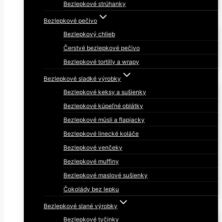
Bezlepkové strúhanky
Bezlepkové pečivo
Bezlepkový chlieb
Čerstvé bezlepkové pečivo
Bezlepkové tortilly a wrapy
Bezlepkové sladké výrobky
Bezlepkové keksy a sušienky
Bezlepkové kúpeľné oblátky
Bezlepkové müsli a flapjacky
Bezlepkové linecké koláče
Bezlepkové venčeky
Bezlepkové muffiny
Bezlepkové maslové sušienky
Čokolády bez lepku
Bezlepkové slané výrobky
Bezlepkové tyčinky