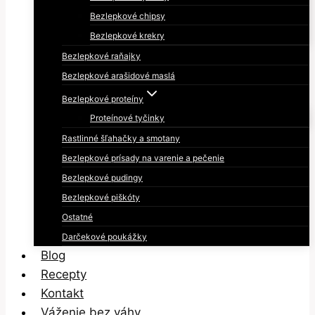
Bezlepkové chipsy
Bezlepkové krekry
Bezlepkové raňajky
Bezlepkové arašidové maslá
Bezlepkové proteíny
Proteínové tyčinky
Rastlinné šľahačky a smotany
Bezlepkové prísady na varenie a pečenie
Bezlepkové pudingy
Bezlepkové piškóty
Ostatné
Darčekové poukážky
Blog
Recepty
Kontakt
Váženie bez váhy