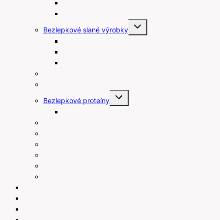
Bezlepkové maslové sušienky
Čokolády bez lepku
Toggle
Bezlepkové slané výrobky
child
menu
Bezlepkové tyčinky
Bezlepkové chipsy
Bezlepkové krekry
Bezlepkové raňajky
Bezlepkové arašidové maslá
Toggle
Bezlepkové proteíny
child
menu
Proteínové tyčinky
Rastlinné šľahačky a smotany
Bezlepkové prísady na varenie a pečenie
Bezlepkové pudingy
Bezlepkové piškóty
Ostatné
Darčekové poukážky
Blog
Recepty
Kontakt
Váženie bez váhy