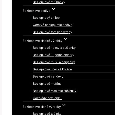
Bezlepkové strúhanky
Bezlepkové pečivo
Bezlepkový chlieb
Čerstvé bezlepkové pečivo
Bezlepkové tortilly a wrapy
Bezlepkové sladké výrobky
Bezlepkové keksy a sušienky
Bezlepkové kúpeľné oblátky
Bezlepkové müsli a flapjacky
Bezlepkové linecké koláče
Bezlepkové venčeky
Bezlepkové muffiny
Bezlepkové maslové sušienky
Čokolády bez lepku
Bezlepkové slané výrobky
Bezlepkové tyčinky