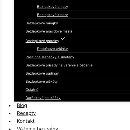
Bezlepkové chipsy
Bezlepkové krekry
Bezlepkové raňajky
Bezlepkové arašidové maslá
Bezlepkové proteíny
Proteínové tyčinky
Rastlinné šľahačky a smotany
Bezlepkové prísady na varenie a pečenie
Bezlepkové pudingy
Bezlepkové piškóty
Ostatné
Darčekové poukážky
Blog
Recepty
Kontakt
Váženie bez váhy