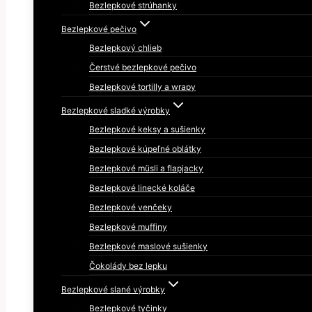
Bezlepkové strúhanky
Bezlepkové pečivo
Bezlepkový chlieb
Čerstvé bezlepkové pečivo
Bezlepkové tortilly a wrapy
Bezlepkové sladké výrobky
Bezlepkové keksy a sušienky
Bezlepkové kúpeľné oblátky
Bezlepkové müsli a flapjacky
Bezlepkové linecké koláče
Bezlepkové venčeky
Bezlepkové muffiny
Bezlepkové maslové sušienky
Čokolády bez lepku
Bezlepkové slané výrobky
Bezlepkové tyčinky