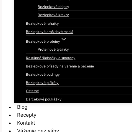
Bezlepkové chipsy
Bezlepkové krekry
Bezlepkové raňajky
Bezlepkové arašidové maslá
Bezlepkové proteíny
Proteínové tyčinky
Rastlinné šľahačky a smotany
Bezlepkové prísady na varenie a pečenie
Bezlepkové pudingy
Bezlepkové piškóty
Ostatné
Darčekové poukážky
Blog
Recepty
Kontakt
Váženie bez váhy