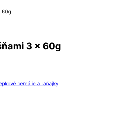
x 60g
šňami 3 x 60g
epkové cereálie a raňajky