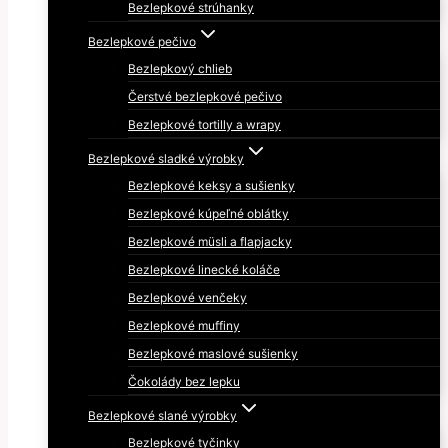
Bezlepkové strúhanky
Bezlepkové pečivo
Bezlepkový chlieb
Čerstvé bezlepkové pečivo
Bezlepkové tortilly a wrapy
Bezlepkové sladké výrobky
Bezlepkové keksy a sušienky
Bezlepkové kúpeľné oblátky
Bezlepkové müsli a flapjacky
Bezlepkové linecké koláče
Bezlepkové venčeky
Bezlepkové muffiny
Bezlepkové maslové sušienky
Čokolády bez lepku
Bezlepkové slané výrobky
Bezlepkové tyčinky