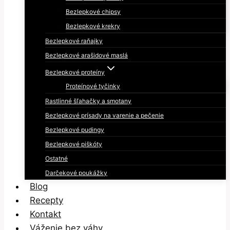
Bezlepkové chipsy
Bezlepkové krekry
Bezlepkové raňajky
Bezlepkové arašidové maslá
Bezlepkové proteíny
Proteínové tyčinky
Rastlinné šľahačky a smotany
Bezlepkové prísady na varenie a pečenie
Bezlepkové pudingy
Bezlepkové piškóty
Ostatné
Darčekové poukážky
Blog
Recepty
Kontakt
Váženie bez váhy