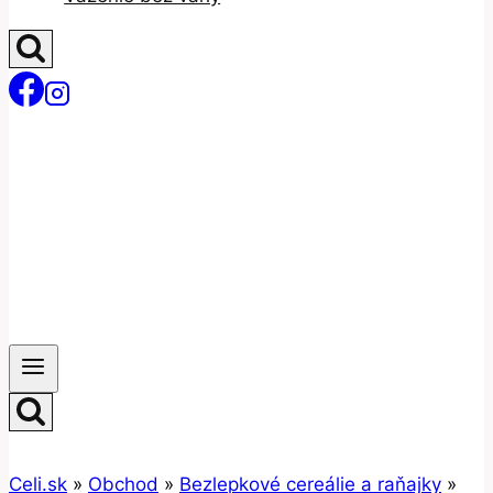
Celi.sk
»
Obchod
»
Bezlepkové cereálie a raňajky
»