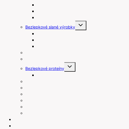
Bezlepkové muffiny
Bezlepkové maslové sušienky
Čokolády bez lepku
Toggle
Bezlepkové slané výrobky
child
menu
Bezlepkové tyčinky
Bezlepkové chipsy
Bezlepkové krekry
Bezlepkové raňajky
Bezlepkové arašidové maslá
Toggle
Bezlepkové proteíny
child
menu
Proteínové tyčinky
Rastlinné šľahačky a smotany
Bezlepkové prísady na varenie a pečenie
Bezlepkové pudingy
Bezlepkové piškóty
Ostatné
Darčekové poukážky
Blog
Recepty