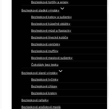
Bezlepkové tortilly a wrapy
Bezlepkové sladké výrobky
Bezlepkové keksy a sušienky
Bezlepkové kúpeľné oblátky
Bezlepkové müsli a flapjacky
Bezlepkové linecké koláče
Bezlepkové venčeky
Bezlepkové muffiny
Bezlepkové maslové sušienky
Čokolády bez lepku
Bezlepkové slané výrobky
Bezlepkové tyčinky
Bezlepkové chipsy
Bezlepkové krekry
Bezlepkové raňajky
Bezlepkové arašidové maslá