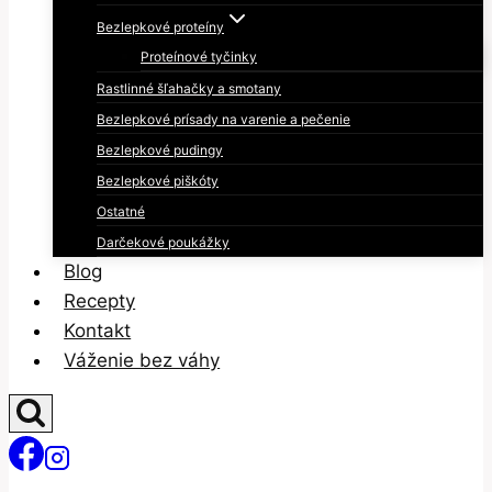
Bezlepkové proteíny
Proteínové tyčinky
Rastlinné šľahačky a smotany
Bezlepkové prísady na varenie a pečenie
Bezlepkové pudingy
Bezlepkové piškóty
Ostatné
Darčekové poukážky
Blog
Recepty
Kontakt
Váženie bez váhy