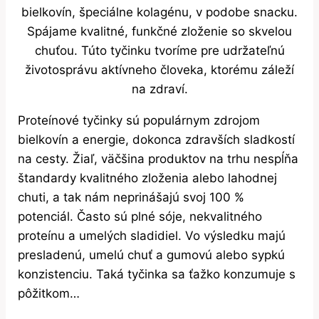
bielkovín, špeciálne kolagénu, v podobe snacku.
Spájame kvalitné, funkčné zloženie so skvelou
chuťou. Túto tyčinku tvoríme pre udržateľnú
životosprávu aktívneho človeka, ktorému záleží
na zdraví.
Proteínové tyčinky sú populárnym zdrojom
bielkovín a energie, dokonca zdravších sladkostí
na cesty. Žiaľ, väčšina produktov na trhu nespĺňa
štandardy kvalitného zloženia alebo lahodnej
chuti, a tak nám neprinášajú svoj 100 %
potenciál. Často sú plné sóje, nekvalitného
proteínu a umelých sladidiel. Vo výsledku majú
presladenú, umelú chuť a gumovú alebo sypkú
konzistenciu. Taká tyčinka sa ťažko konzumuje s
pôžitkom…