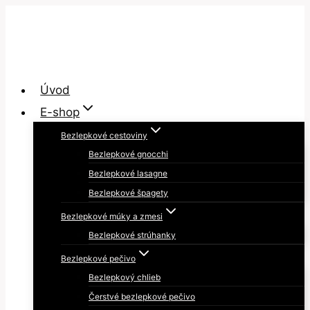
Skip
to
content
Úvod
E-shop
Bezlepkové cestoviny
Bezlepkové gnocchi
Bezlepkové lasagne
Bezlepkové špagety
Bezlepkové múky a zmesi
Bezlepkové strúhanky
Bezlepkové pečivo
Bezlepkový chlieb
Čerstvé bezlepkové pečivo