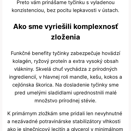
Preto vám prinášame tyčinku s vyladenou
konzistenciou, bez pocitu lepkavosti v ústach.
Ako sme vyriešili komplexnosť
zloženia
Funkčné benefity tyčinky zabezpečuje hovädzí
kolagén, ryžový proteín a extra vysoký obsah
vlákniny. Skvelá chuť vychádza z prírodných
ingrediencií, v hlavnej roli mandle, kešu, kokos a
cejlónska škorica. Na dosladenie tyčinky sme
pred umelými sladidlami uprednostnili malé
množstvo prírodnej stévie.
K primárnym zložkám sme pridali len nevyhnutné
a nezávadné potravinárske stabilizátory vlhkosti
ako je slnečnicový lecitín a glycerol v minimálnom