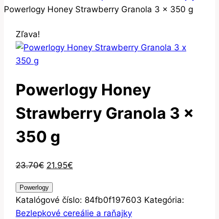
Powerlogy Honey Strawberry Granola 3 x 350 g
Zľava!
Powerlogy Honey
Strawberry Granola 3 x
350 g
Pôvodná
Aktuálna
23.70
€
21.95
€
cena
cena
Powerlogy
bola:
je:
Katalógové číslo:
84fb0f197603
Kategória:
23.70€.
21.95€.
Bezlepkové cereálie a raňajky