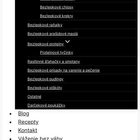
Bezlepkové chipsy
Bezlepkové krekry
Bezlepkové raňajky
Bezlepkové arašidové maslá
Bezlepkové proteíny
Proteínové tyčinky
Rastlinné šľahačky a smotany
Bezlepkové prísady na varenie a pečenie
Bezlepkové pudingy
Bezlepkové piškóty
Ostatné
Darčekové poukážky
Blog
Recepty
Kontakt
Váženie bez váhy