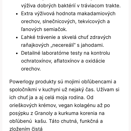
výživa dobrých baktérií v tráviacom trakte.
Extra výživová hodnota makadamiových
orechov, slnečnicových, tekvicových a
ľanových semiačok.
Ľahké trávenie a skvelá chuť zdravých
raňajkových „necereálí“ s jahodami.
Detailné laboratórne testy na kontrolu
ochratoxínov, aflatoxínov a oxidácie
orechov.
Powerlogy produkty sú mojimi obľúbencami a
spoločníkmi v kuchyni už nejaký čas. Užívam si
ich chuť ja a aj celá moja rodina. Od
orieškových krémov, vegan kolagénu až po
posýpku z Granoly a kurkuma korenia na
obľúbenú kašu. Táto chutná, funkčná a
zložením čistá