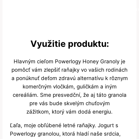
produktov a zároveň veľký nedostatok naozaj
garantovaných bezlepkových a bezmliečnych potrav
na ktoré sa dá spoľahnúť. A ktoré chutia, bez
kompromisov.
Využitie produktu:
Hlavným cieľom Powerlogy Honey Granoly je
pomôcť vám zlepšiť raňajky vo vašich rodinách
a ponúknuť deťom zdravú alternatívu k rôznym
komerčným vločkám, guličkám a iným
cereáliám. Sme presvedční, že aj táto granola
pre vás bude skvelým chuťovým
zážitkom, ktorý vám dodá energiu.
Ľaľa, moje obľúbené letné raňajky. Jogurt s
Powerlogy granolou, ktorá hladí naše srdcia,