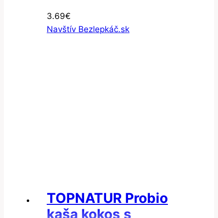
3.69
€
Navštív Bezlepkáč.sk
TOPNATUR Probio
kaša kokos s