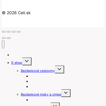
© 2026 Celi.sk
Úvod
Toggle
E-shop
child
menu
Toggle
Bezlepkové cestoviny
child
menu
Bezlepkové gnocchi
Bezlepkové lasagne
Bezlepkové špagety
Toggle
Bezlepkové múky a zmesi
child
menu
Bezlepkové strúhanky
Toggle