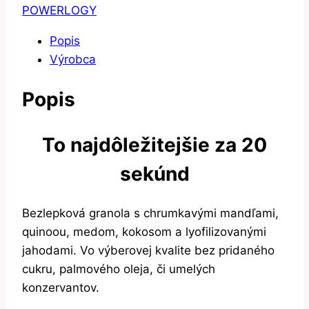
POWERLOGY
Popis
Výrobca
Popis
To najdôležitejšie za 20
sekúnd
Bezlepková granola s chrumkavými mandľami,
quinoou, medom, kokosom a lyofilizovanými
jahodami. Vo výberovej kvalite bez pridaného
cukru, palmového oleja, či umelých
konzervantov.