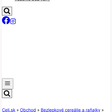
Celi.sk
»
Obchod
»
Bezlepkové cereálie a raňajky
»