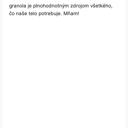
granola je plnohodnotným zdrojom všetkého,
čo naše telo potrebuje. Mňam!
V čom je unikátna?
Na trhu nám chýbal raňajkový produkt, ktorý by
spĺňal všetky náročné atribúty kvality:
Obsahoval by čisté prírodné suroviny, bol
by bez stopy lepku aj mlieka a zabezpečil
optimálne a vyvážené zloženie makroživín.
Trápilo nás množstvo ľudí, ktorí chcú zdravo žiť,
ale v mnozštve konvenčných cerálnych
produktov vyberajú presladené alebo zložením
priemerné produkty. Na trhu je množstvo
konvenčných presladených cereálnych