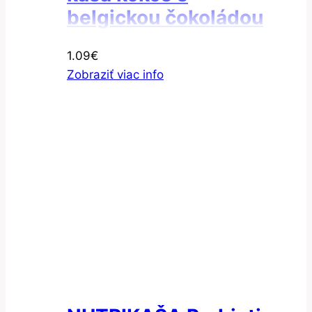
belgickou čokoládou
60 g
1.09
€
Zobraziť viac info