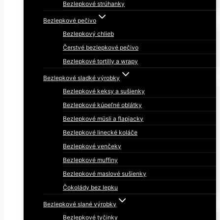
Bezlepkové strúhanky
Bezlepkové pečivo
Bezlepkový chlieb
Čerstvé bezlepkové pečivo
Bezlepkové tortilly a wrapy
Bezlepkové sladké výrobky
Bezlepkové keksy a sušienky
Bezlepkové kúpeľné oblátky
Bezlepkové müsli a flapjacky
Bezlepkové linecké koláče
Bezlepkové venčeky
Bezlepkové muffiny
Bezlepkové maslové sušienky
Čokolády bez lepku
Bezlepkové slané výrobky
Bezlepkové tyčinky