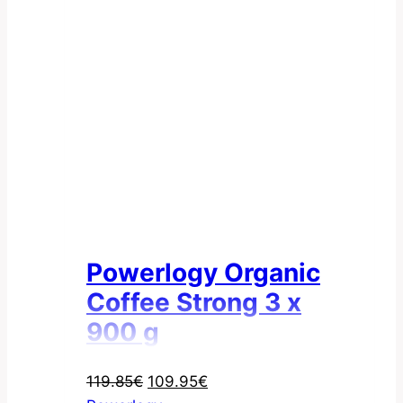
Powerlogy Organic
Coffee Strong 3 x
900 g
Pôvodná
Aktuálna
119.85
€
109.95
€