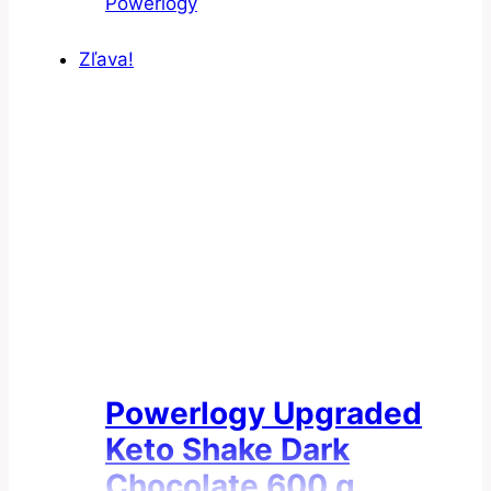
cena
cena
Powerlogy
bola:
je:
Zľava!
119.85€.
109.95€.
Powerlogy Upgraded
Keto Shake Dark
Chocolate 600 g