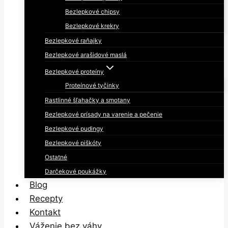
Bezlepkové chipsy
Bezlepkové krekry
Bezlepkové raňajky
Bezlepkové arašidové maslá
Bezlepkové proteíny
Proteínové tyčinky
Rastlinné šľahačky a smotany
Bezlepkové prísady na varenie a pečenie
Bezlepkové pudingy
Bezlepkové piškóty
Ostatné
Darčekové poukážky
Blog
Recepty
Kontakt
Váženie bez váhy