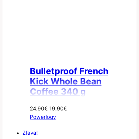
Bulletproof French
Kick Whole Bean
Coffee 340 g
Pôvodná
Aktuálna
24.90
€
19.90
€
cena
cena
Powerlogy
bola:
je:
Zľava!
24.90€.
19.90€.