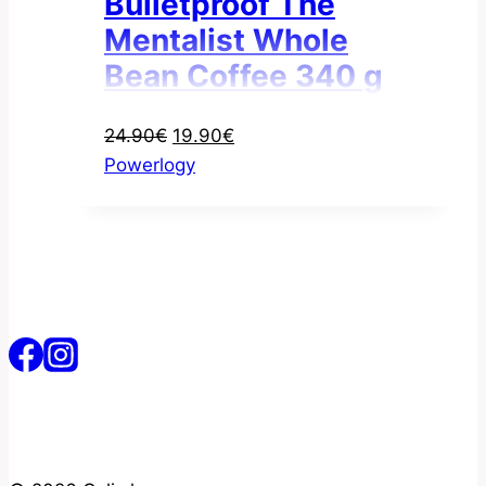
Bulletproof The
Mentalist Whole
Bean Coffee 340 g
Pôvodná
Aktuálna
24.90
€
19.90
€
cena
cena
Powerlogy
bola:
je:
24.90€.
19.90€.