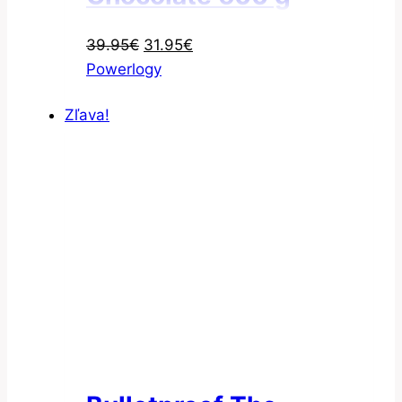
Pôvodná
Aktuálna
39.95
€
31.95
€
cena
cena
Powerlogy
bola:
je:
Zľava!
39.95€.
31.95€.