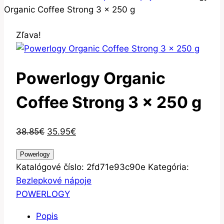
Organic Coffee Strong 3 x 250 g
Zľava!
Powerlogy Organic
Coffee Strong 3 x 250 g
Pôvodná
Aktuálna
38.85
€
35.95
€
cena
cena
Powerlogy
bola:
je:
Katalógové číslo:
2fd71e93c90e
Kategória:
38.85€.
35.95€.
Bezlepkové nápoje
POWERLOGY
Popis