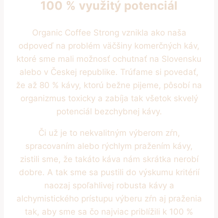
100 % využitý potenciál
Organic Coffee Strong vznikla ako naša
odpoveď na problém väčšiny komerčných káv,
ktoré sme mali možnosť ochutnať na Slovensku
alebo v Českej republike. Trúfame si povedať,
že až 80 % kávy, ktorú bežne pijeme, pôsobí na
organizmus toxicky a zabíja tak všetok skvelý
potenciál bezchybnej kávy.
Či už je to nekvalitným výberom zŕn,
spracovaním alebo rýchlym pražením kávy,
zistili sme, že takáto káva nám skrátka nerobí
dobre. A tak sme sa pustili do výskumu kritérií
naozaj spoľahlivej robusta kávy a
alchymistického prístupu výberu zŕn aj praženia
tak, aby sme sa čo najviac priblížili k 100 %