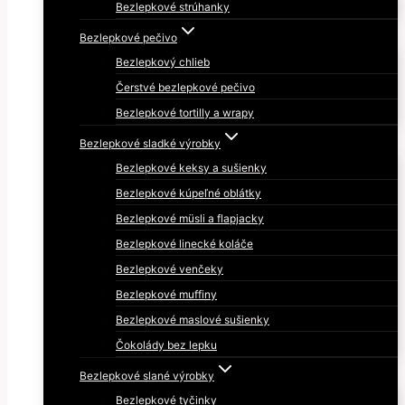
Bezlepkové strúhanky
Bezlepkové pečivo
Bezlepkový chlieb
Čerstvé bezlepkové pečivo
Bezlepkové tortilly a wrapy
Bezlepkové sladké výrobky
Bezlepkové keksy a sušienky
Bezlepkové kúpeľné oblátky
Bezlepkové müsli a flapjacky
Bezlepkové linecké koláče
Bezlepkové venčeky
Bezlepkové muffiny
Bezlepkové maslové sušienky
Čokolády bez lepku
Bezlepkové slané výrobky
Bezlepkové tyčinky