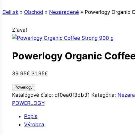
Celi.sk
»
Obchod
»
Nezaradené
»
Powerlogy Organic C
Zľava!
Powerlogy Organic Coffee
Pôvodná
Aktuálna
39.95
€
31.95
€
cena
cena
Powerlogy
bola:
je:
Katalógové číslo:
df0ea0f3db31
Kategória:
Nezar
39.95€.
31.95€.
POWERLOGY
Popis
Výrobca