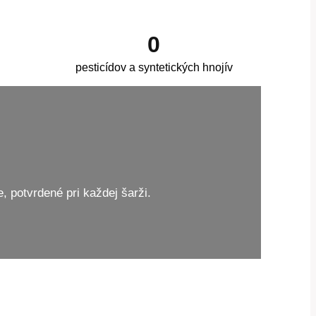
0
pesticídov a syntetických hnojív
 potvrdené pri každej šarži.