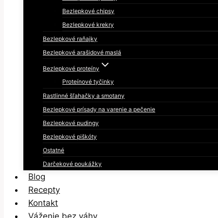
Bezlepkové chipsy
Bezlepkové krekry
Bezlepkové raňajky
Bezlepkové arašidové maslá
Bezlepkové proteíny
Proteínové tyčinky
Rastlinné šľahačky a smotany
Bezlepkové prísady na varenie a pečenie
Bezlepkové pudingy
Bezlepkové piškóty
Ostatné
Darčekové poukážky
Blog
Recepty
Kontakt
Váženie bez váhy