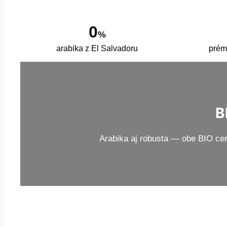
0
%
arabika z El Salvadoru
prém
B
Arabika aj robusta — obe BIO cer