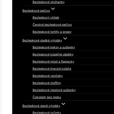
Bezlepkové strúhanky
Bezlepkové pečivo
Bezlepkový chlieb
Čerstvé bezlepkové pečivo
Bezlepkové tortilly a wrapy
Bezlepkové sladké výrobky
Bezlepkové keksy a sušienky
Bezlepkové kúpeľné oblátky
Bezlepkové müsli a flapjacky
Bezlepkové linecké koláče
Bezlepkové venčeky
Bezlepkové muffiny
Bezlepkové maslové sušienky
Čokolády bez lepku
Bezlepkové slané výrobky
Bezlepkové tyčinky