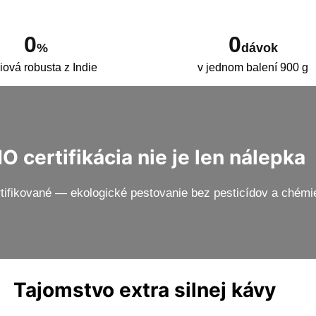
0
0
%
dávok
iová robusta z Indie
v jednom balení 900 g
IO certifikácia nie je len nálepka
tifikované — ekologické pestovanie bez pesticídov a chémie,
Tajomstvo extra silnej kávy