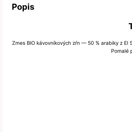
Popis
Zmes BIO kávovníkových zŕn — 50 % arabiky z El Sa
Pomalé p