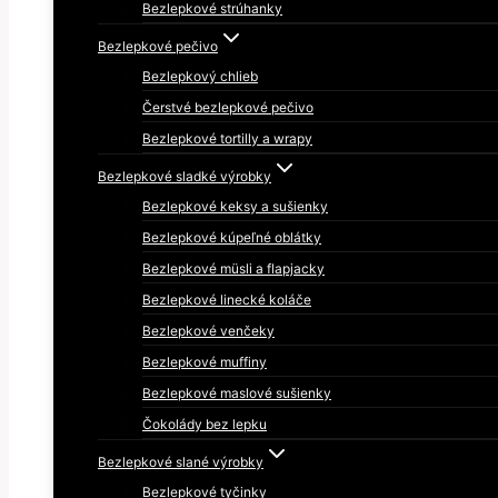
Bezlepkové strúhanky
Bezlepkové pečivo
Bezlepkový chlieb
Čerstvé bezlepkové pečivo
Bezlepkové tortilly a wrapy
Bezlepkové sladké výrobky
Bezlepkové keksy a sušienky
Bezlepkové kúpeľné oblátky
Bezlepkové müsli a flapjacky
Bezlepkové linecké koláče
Bezlepkové venčeky
Bezlepkové muffiny
Bezlepkové maslové sušienky
Čokolády bez lepku
Bezlepkové slané výrobky
Bezlepkové tyčinky