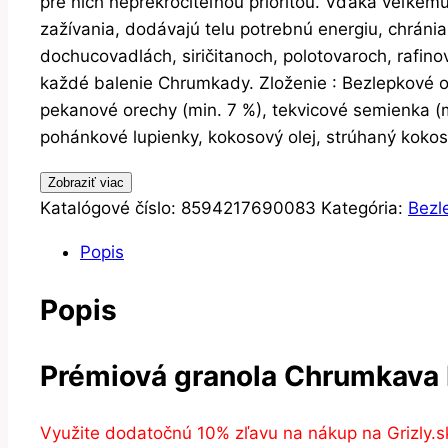
pre nich neprekročiteľnou prioritou. Vďaka veľkému
zažívania, dodávajú telu potrebnú energiu, chráni
dochucovadlách, siričitanoch, polotovaroch, rafin
každé balenie Chrumkady. Zloženie : Bezlepkové ov
pekanové orechy (min. 7 %), tekvicové semienka (mi
pohánkové lupienky, kokosový olej, strúhaný kokos, š
Zobraziť viac
Katalógové číslo:
8594217690083
Kategória:
Bezl
Popis
Popis
Prémiová granola Chrumkava 
Využite dodatočnú 10% zľavu na nákup na Grizly.s