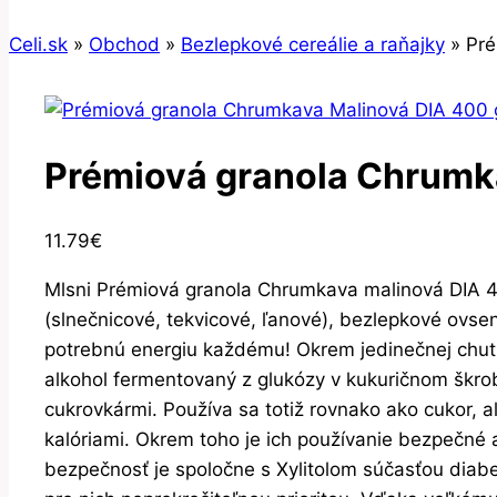
Celi.sk
»
Obchod
»
Bezlepkové cereálie a raňajky
»
Pré
Prémiová granola Chrumk
11.79
€
Mlsni Prémiová granola Chrumkava malinová DIA 4
(slnečnicové, tekvicové, ľanové), bezlepkové ovse
potrebnú energiu každému! Okrem jedinečnej chuti 
alkohol fermentovaný z glukózy v kukuričnom škrob
cukrovkármi. Používa sa totiž rovnako ako cukor, 
kalóriami. Okrem toho je ich používanie bezpečné a
bezpečnosť je spoločne s Xylitolom súčasťou diabet