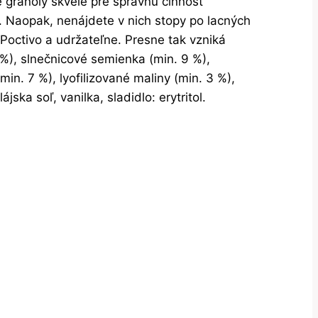
é granoly skvelé pre správnu činnosť
. Naopak, nenájdete v nich stopy po lacných
Poctivo a udržateľne. Presne tak vzniká
%), slnečnicové semienka (min. 9 %),
n. 7 %), lyofilizované maliny (min. 3 %),
ska soľ, vanilka, sladidlo: erytritol.