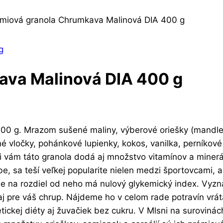
miová granola Chrumkava Malinová DIA 400 g
ava Malinová DIA 400 g
00 g. Mrazom sušené maliny, výberové oriešky (mandle
né vločky, pohánkové lupienky, kokos, vanilka, perníkov
vám táto granola dodá aj množstvo vitamínov a minerálo
e, sa teší veľkej popularite nielen medzi športovcami, 
ale na rozdiel od neho má nulový glykemický index. Vyzn
j pre váš chrup. Nájdeme ho v celom rade potravín vráta
ickej diéty aj žuvačiek bez cukru. V Mlsni na surovinách