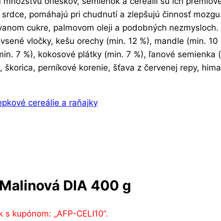
 množstvu orieškov, semienok a cereálií sú ich prémiov
a srdce, pomáhajú pri chudnutí a zlepšujú činnosť mozgu
ovanom cukre, palmovom oleji a podobných nezmysloch. 
sené vločky, kešu orechy (min. 12 %), mandle (min. 10 
n. 7 %), kokosové plátky (min. 7 %), ľanové semienka (mi
korica, perníkové korenie, šťava z červenej repy, himaláj
epkové cereálie a raňajky
Malinová DIA 400 g
k s kupónom: „AFP-CELI10“.