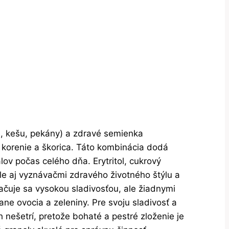
, kešu, pekány) a zdravé semienka
é korenie a škorica. Táto kombinácia dodá
v počas celého dňa. Erytritol, cukrový
ale aj vyznávačmi zdravého životného štýlu a
ačuje sa vysokou sladivosťou, ale žiadnymi
ne ovocia a zeleniny. Pre svoju sladivosť a
 nešetrí, pretože bohaté a pestré zloženie je