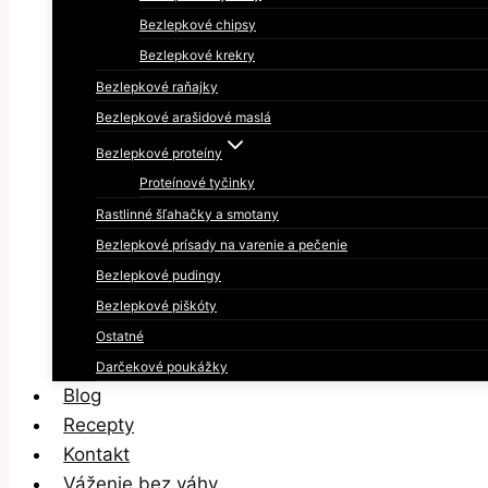
Bezlepkové chipsy
Bezlepkové krekry
Bezlepkové raňajky
Bezlepkové arašidové maslá
Bezlepkové proteíny
Proteínové tyčinky
Rastlinné šľahačky a smotany
Bezlepkové prísady na varenie a pečenie
Bezlepkové pudingy
Bezlepkové piškóty
Ostatné
Darčekové poukážky
Blog
Recepty
Kontakt
Váženie bez váhy