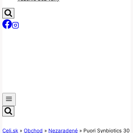
Celi.sk
»
Obchod
»
Nezaradené
»
Puori Synbiotics 30