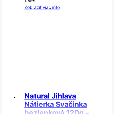
1.89
€
hviezdičky
Zobraziť viac info
bezgluténové 300g
Natural Jihlava
Nátierka Svačinka
bezlepková 120g –