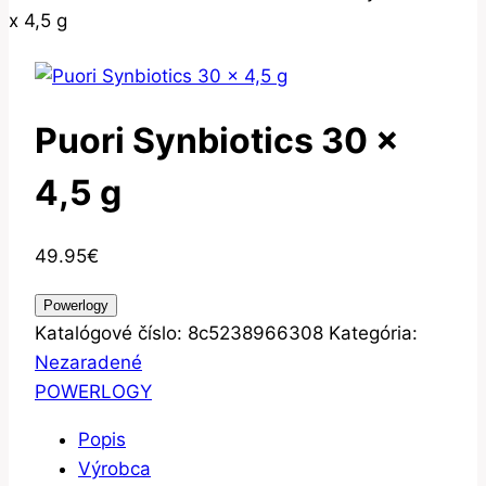
x 4,5 g
Puori Synbiotics 30 x
4,5 g
49.95
€
Powerlogy
Katalógové číslo:
8c5238966308
Kategória:
Nezaradené
POWERLOGY
Popis
Výrobca