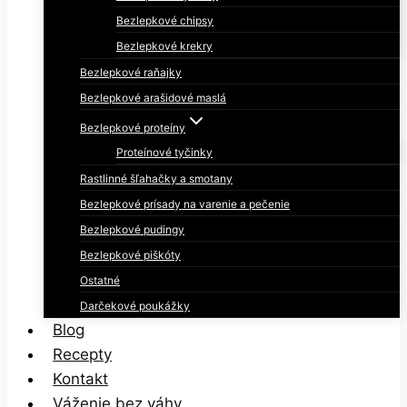
Bezlepkové chipsy
Bezlepkové krekry
Bezlepkové raňajky
Bezlepkové arašidové maslá
Bezlepkové proteíny
Proteínové tyčinky
Rastlinné šľahačky a smotany
Bezlepkové prísady na varenie a pečenie
Bezlepkové pudingy
Bezlepkové piškóty
Ostatné
Darčekové poukážky
Blog
Recepty
Kontakt
Váženie bez váhy