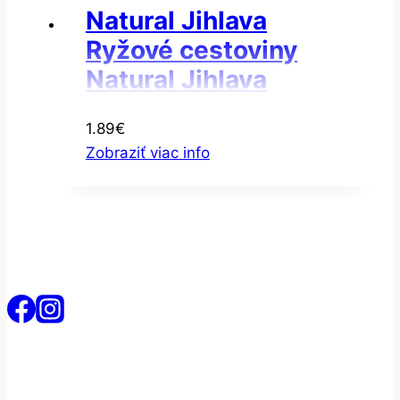
Natural Jihlava
Ryžové cestoviny
Natural Jihlava
Cestoviny ryžové
1.89
€
kolienka
Zobraziť viac info
bezgluténové 300g