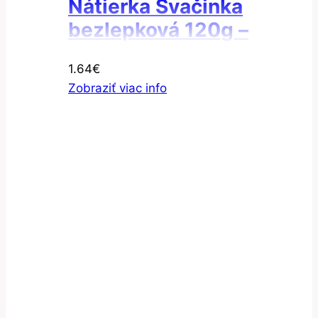
Nátierka Svačinka
bezlepková 120g –
Nátierka fazuľová
1.64
€
Zobraziť viac info