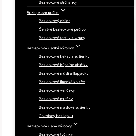
Bezlepkové strúhanky
Bezlepkové pečivo
Bezlepkový chlieb
Čerstvé bezlepkové pečivo
Bezlepkové tortilly a wrapy
Bezlepkové sladké výrobky
Bezlepkové keksy a sušienky
Bezlepkové kúpeľné oblátky
Bezlepkové müsli a flapjacky
Bezlepkové linecké koláče
Bezlepkové venčeky
Bezlepkové muffiny
Bezlepkové maslové sušienky
Čokolády bez lepku
Bezlepkové slané výrobky
Bezlepkové tyčinky