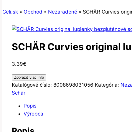
Celi.sk
»
Obchod
»
Nezaradené
»
SCHÄR Curvies origi
SCHÄR Curvies original l
3.39
€
Zobraziť viac info
Katalógové číslo:
8008698031056
Kategória:
Nez
Schär
Popis
Výrobca
Popis