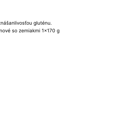
eznášanlivosťou gluténu.
énové so zemiakmi 1×170 g