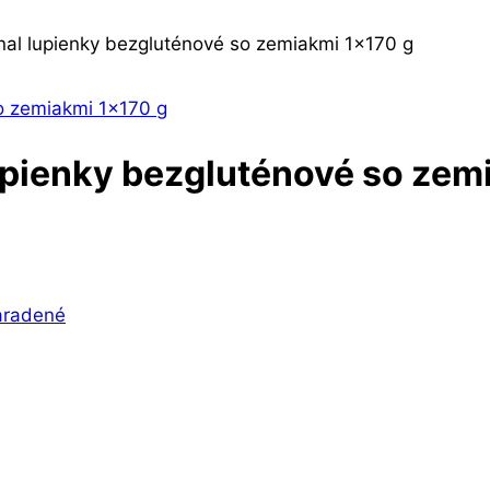
nal lupienky bezgluténové so zemiakmi 1×170 g
upienky bezgluténové so zem
aradené