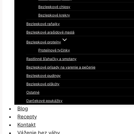
Bezlepkové chipsy
Bezlepkové krekry
Bezlepkové raňajky
Bezlepkové arašidové maslá
Bezlepkové proteíny
Proteínové tyčinky
Rastlinné šľahačky a smotany
Bezlepkové prísady na varenie a pečenie
Bezlepkové pudingy
Bezlepkové piškóty
Ostatné
Darčekové poukážky
Blog
Recepty
Kontakt
Váženie bez váhy