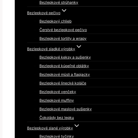
Bezlepkové strúhanky
Bezlepkové pečivo
Bezlepkový chlieb
Čerstvé bezlepkové pečivo
Bezlepkové tortilly a wrapy
Bezlepkové sladké výrobky
Bezlepkové keksy a sušienky
Bezlepkové kúpeľné oblátky
Bezlepkové müsli a flapjacky
Bezlepkové linecké koláče
Bezlepkové venčeky
Bezlepkové muffiny
Bezlepkové maslové sušienky
Čokolády bez lepku
Bezlepkové slané výrobky
Bezlepkové tyčinky