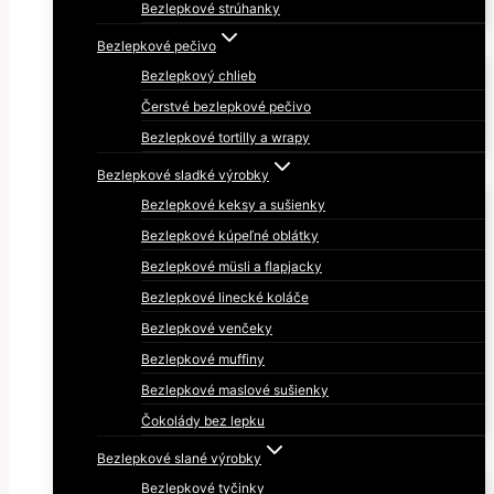
Bezlepkové strúhanky
Bezlepkové pečivo
Bezlepkový chlieb
Čerstvé bezlepkové pečivo
Bezlepkové tortilly a wrapy
Bezlepkové sladké výrobky
Bezlepkové keksy a sušienky
Bezlepkové kúpeľné oblátky
Bezlepkové müsli a flapjacky
Bezlepkové linecké koláče
Bezlepkové venčeky
Bezlepkové muffiny
Bezlepkové maslové sušienky
Čokolády bez lepku
Bezlepkové slané výrobky
Bezlepkové tyčinky