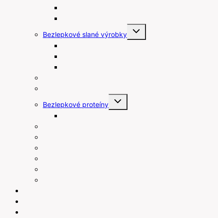
Bezlepkové maslové sušienky
Čokolády bez lepku
Toggle
Bezlepkové slané výrobky
child
menu
Bezlepkové tyčinky
Bezlepkové chipsy
Bezlepkové krekry
Bezlepkové raňajky
Bezlepkové arašidové maslá
Toggle
Bezlepkové proteíny
child
menu
Proteínové tyčinky
Rastlinné šľahačky a smotany
Bezlepkové prísady na varenie a pečenie
Bezlepkové pudingy
Bezlepkové piškóty
Ostatné
Darčekové poukážky
Blog
Recepty
Kontakt