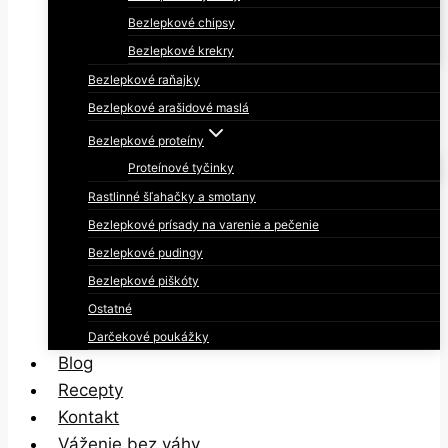
Bezlepkové chipsy
Bezlepkové krekry
Bezlepkové raňajky
Bezlepkové arašidové maslá
Bezlepkové proteíny
Proteínové tyčinky
Rastlinné šľahačky a smotany
Bezlepkové prísady na varenie a pečenie
Bezlepkové pudingy
Bezlepkové piškóty
Ostatné
Darčekové poukážky
Blog
Recepty
Kontakt
Váženie bez váhy