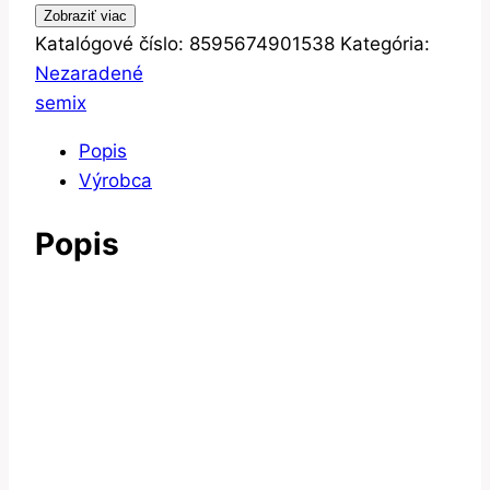
Zobraziť viac
Katalógové číslo:
8595674901538
Kategória:
Nezaradené
semix
Popis
Výrobca
Popis