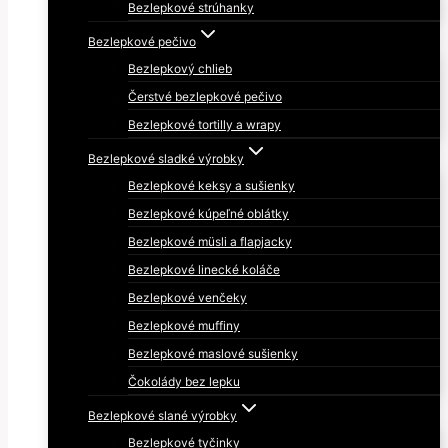
Bezlepkové strúhanky
Bezlepkové pečivo
Bezlepkový chlieb
Čerstvé bezlepkové pečivo
Bezlepkové tortilly a wrapy
Bezlepkové sladké výrobky
Bezlepkové keksy a sušienky
Bezlepkové kúpeľné oblátky
Bezlepkové müsli a flapjacky
Bezlepkové linecké koláče
Bezlepkové venčeky
Bezlepkové muffiny
Bezlepkové maslové sušienky
Čokolády bez lepku
Bezlepkové slané výrobky
Bezlepkové tyčinky