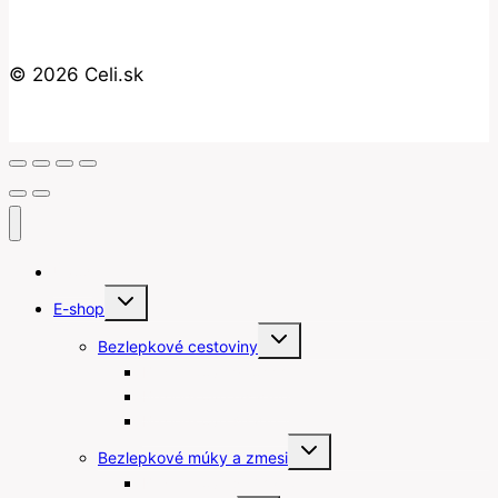
© 2026 Celi.sk
Úvod
Toggle
E-shop
child
menu
Toggle
Bezlepkové cestoviny
child
menu
Bezlepkové gnocchi
Bezlepkové lasagne
Bezlepkové špagety
Toggle
Bezlepkové múky a zmesi
child
menu
Bezlepkové strúhanky