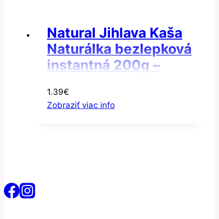
Natural Jihlava Kaša
Naturálka bezlepková
instantná 200g –
Ovseno-jačmenná
1.39
€
instantná kaša
Zobraziť viac info