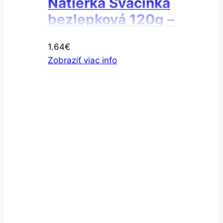
Nátierka Svačinka
bezlepková 120g –
Nátierka valašská
1.64
€
Zobraziť viac info