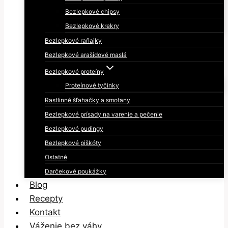
Bezlepkové chipsy
Bezlepkové krekry
Bezlepkové raňajky
Bezlepkové arašidové maslá
Bezlepkové proteíny
Proteínové tyčinky
Rastlinné šľahačky a smotany
Bezlepkové prísady na varenie a pečenie
Bezlepkové pudingy
Bezlepkové piškóty
Ostatné
Darčekové poukážky
Blog
Recepty
Kontakt
Váženie bez váhy