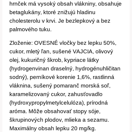
hrnček má vysoký obsah vlákniny, obsahuje
betaglukány, ktoré znižujú hladinu
cholesterolu v krvi. Je bezlepkový a bez
palmového tuku.
Zloženie: OVESNÉ vločky bez lepku 50%,
cukor, mletý ľan, sušené VAJCIA, olivový
olej, kukuričný škrob, kypriace látky
(hydrogenvinan draselný, hydrogénuhličitan
sodný), perníkové korenie 1,6%, rastlinná
vláknina, sušený pomaranč morská soľ,
karamelizovaný cukor, zahusťovadlo
(hydroxypropylmetylcelulóza), prírodná
aróma. Môže obsahovať stopy sóje,
škrupinových plodov, mlieka a sezamu.
Maximálny obsah lepku 20 mg/kg.