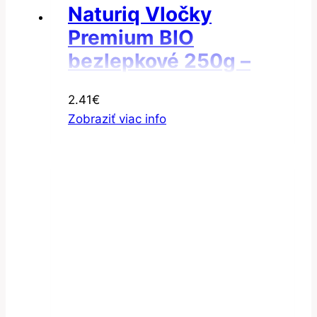
Naturiq Vločky
Premium BIO
bezlepkové 250g –
Vločky ryža natural
2.41
€
Zobraziť viac info