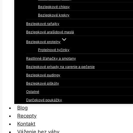
Bezlepkové chipsy
Bezlepkové krekry
Bezlepkové raňajky
Bezlepkové arašidové maslá
Bezlepkové proteíny
Proteínové tyčinky
Rastlinné šľahačky a smotany
Bezlepkové prísady na varenie a pečenie
Bezlepkové pudingy
Bezlepkové piškóty
Ostatné
Darčekové poukážky
Blog
Recepty
Kontakt
Váženie bez váhy