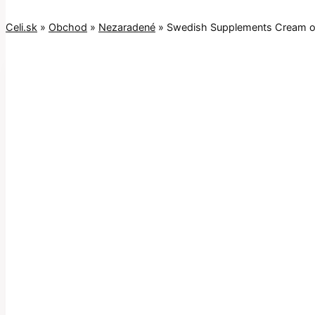
Celi.sk
»
Obchod
»
Nezaradené
»
Swedish Supplements Cream of 