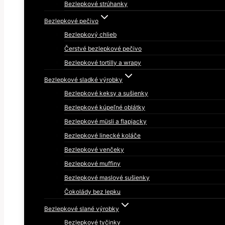
Bezlepkové strúhanky
Bezlepkové pečivo
Bezlepkový chlieb
Čerstvé bezlepkové pečivo
Bezlepkové tortilly a wrapy
Bezlepkové sladké výrobky
Bezlepkové keksy a sušienky
Bezlepkové kúpeľné oblátky
Bezlepkové müsli a flapjacky
Bezlepkové linecké koláče
Bezlepkové venčeky
Bezlepkové muffiny
Bezlepkové maslové sušienky
Čokolády bez lepku
Bezlepkové slané výrobky
Bezlepkové tyčinky