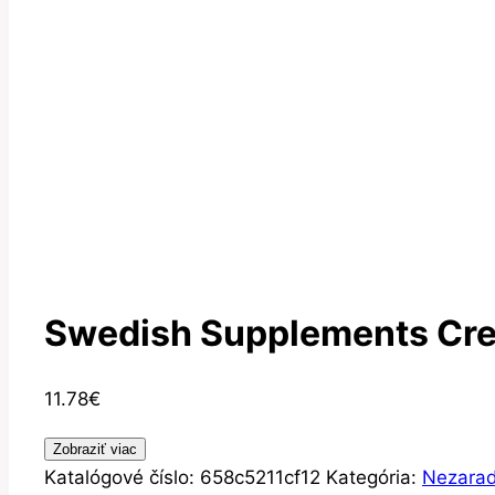
Swedish Supplements Crea
11.78
€
Zobraziť viac
Katalógové číslo:
658c5211cf12
Kategória:
Nezara