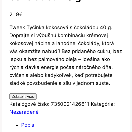
2.19
€
Tweek Tyčinka kokosová s čokoládou 40 g.
Doprajte si výbušnú kombináciu krémovej
kokosovej náplne a lahodnej čokolády, ktorá
vás okamžite nabudí! Bez pridaného cukru, bez
lepku a bez palmového oleja – ideálna ako
rýchla dávka energie počas náročného dňa,
cvičenia alebo kedykoľvek, keď potrebujete
sladké povzbudenie a silu v jednom súste.
Zobraziť viac
Katalógové číslo:
7350021426611
Kategória:
Nezaradené
Popis