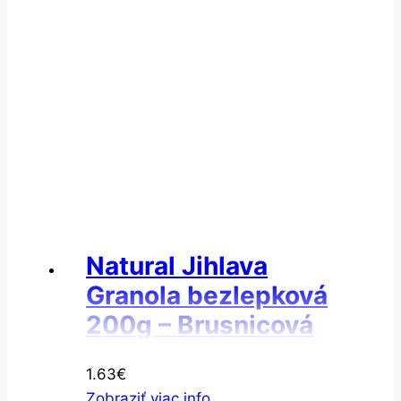
Natural Jihlava
Granola bezlepková
200g – Brusnicová
granola
1.63
€
Zobraziť viac info