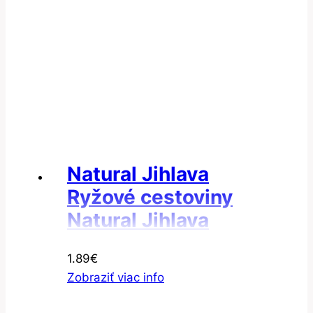
Natural Jihlava
Ryžové cestoviny
Natural Jihlava
Cestoviny ryžové
1.89
€
kolienka
Zobraziť viac info
bezgluténové 300g