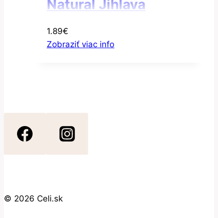
Natural Jihlava
Cestoviny ryžové
1.89
€
hviezdičky
Zobraziť viac info
bezgluténové 300g
© 2026 Celi.sk