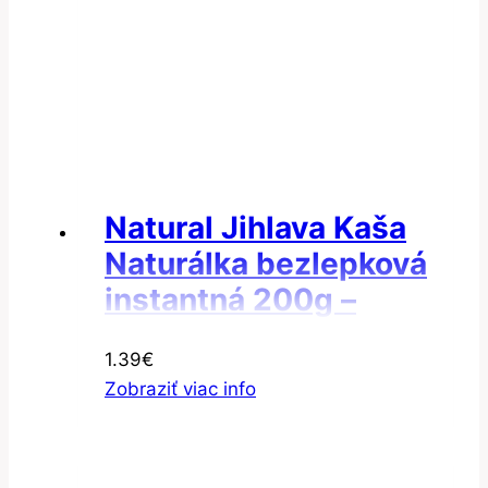
Natural Jihlava Kaša
Naturálka bezlepková
instantná 200g –
Ovseno-jačmenná
1.39
€
instantná kaša
Zobraziť viac info