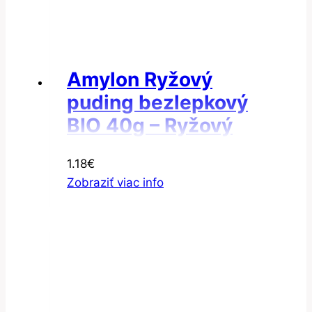
Amylon Ryžový
puding bezlepkový
BIO 40g – Ryžový
puding so škoricou a
1.18
€
s jablkom
Zobraziť viac info