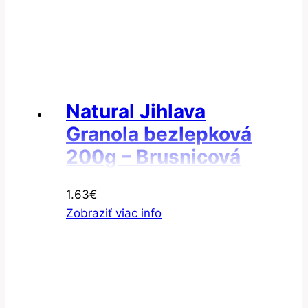
Natural Jihlava
Granola bezlepková
200g – Brusnicová
granola
1.63
€
Zobraziť viac info