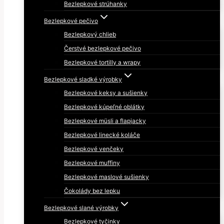
Bezlepkové strúhanky
Bezlepkové pečivo
Bezlepkový chlieb
Čerstvé bezlepkové pečivo
Bezlepkové tortilly a wrapy
Bezlepkové sladké výrobky
Bezlepkové keksy a sušienky
Bezlepkové kúpeľné oblátky
Bezlepkové müsli a flapjacky
Bezlepkové linecké koláče
Bezlepkové venčeky
Bezlepkové muffiny
Bezlepkové maslové sušienky
Čokolády bez lepku
Bezlepkové slané výrobky
Bezlepkové tyčinky