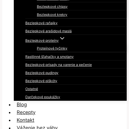
Bezlepkové chipsy
Bezlepkové krekry
Bezlepkové raňajky
Bezlepkové arašidové maslá
Bezlepkové proteíny
Proteínové tyčinky
Rastlinné šľahačky a smotany
Bezlepkové prísady na varenie a pečenie
Bezlepkové pudingy
Bezlepkové piškóty
Ostatné
Darčekové poukážky
Blog
Recepty
Kontakt
Váženie bez váhy