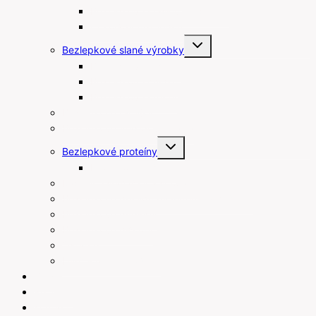
Bezlepkové maslové sušienky
Čokolády bez lepku
Toggle
Bezlepkové slané výrobky
child
menu
Bezlepkové tyčinky
Bezlepkové chipsy
Bezlepkové krekry
Bezlepkové raňajky
Bezlepkové arašidové maslá
Toggle
Bezlepkové proteíny
child
menu
Proteínové tyčinky
Rastlinné šľahačky a smotany
Bezlepkové prísady na varenie a pečenie
Bezlepkové pudingy
Bezlepkové piškóty
Ostatné
Darčekové poukážky
Blog
Recepty
Kontakt