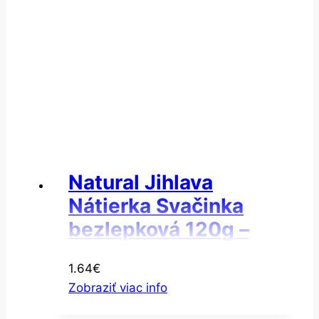
Natural Jihlava
Nátierka Svačinka
bezlepková 120g –
Nátierka fazuľová
1.64
€
Zobraziť viac info